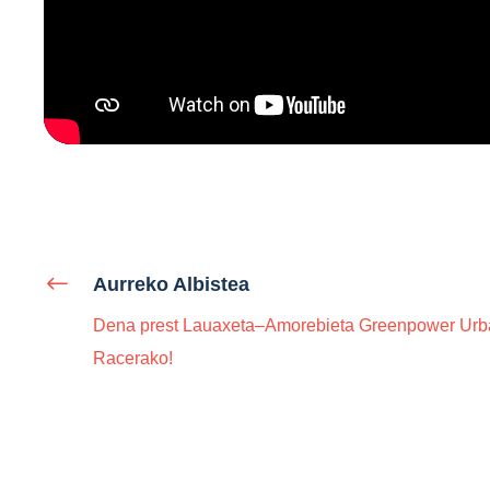
Aurreko Albistea
Dena prest Lauaxeta–Amorebieta Greenpower Urb
Racerako!