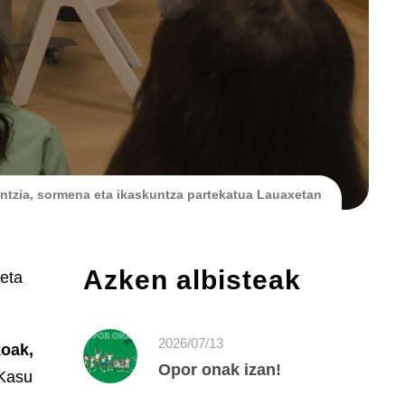
entzia, sormena eta ikaskuntza partekatua Lauaxetan
Azken albisteak
 eta
2026/07/13
koak,
Opor onak izan!
 Kasu