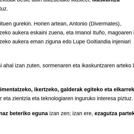
tuz.
ituen gurekin. Horien artean, Antonio (Divermates),
itzeko aukera eskaini zuena, eta Imanol Ituño, magoaren
tzeko aukera eman ziguna edo Lupe Goitiandia injeniari
si ahal izan zuten, sormenaren eta ikaskuntzaren arteko 
imentatzeko, ikertzeko, galderak egiteko eta elkarrek
 eta zientzia eta teknologiaren inguruko interesa piztuz.
anaz beteriko eguna
izan zen; izan ere,
ezagutza parte