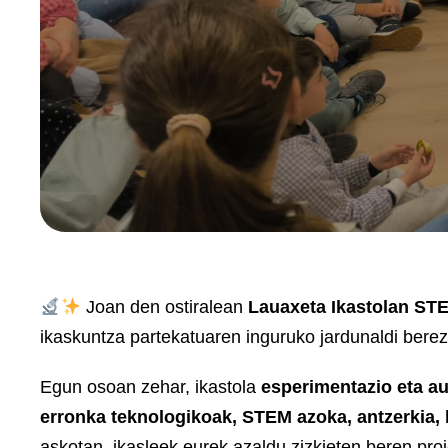
Joan den ostiralean
Lauaxeta Ikastolan
STE
ikaskuntza partekatuaren inguruko jardunaldi berez
Egun osoan zehar, ikastola
esperimentazio eta a
erronka teknologikoak, STEM azoka, antzerkia, 
askotan, ikasleek eurek azaldu zizkieten beren pro