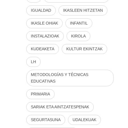
IGUALDAD
IKASLEEN HITZETAN
IKASLE OHIAK
INFANTIL
INSTALAZIOAK
KIROLA
KUDEAKETA
KULTUR EKINTZAK
LH
METODOLOGÍAS Y TÉCNICAS
EDUCATIVAS
PRIMARIA
SARIAK ETA AINTZATESPENAK
SEGURTASUNA
UDALEKUAK