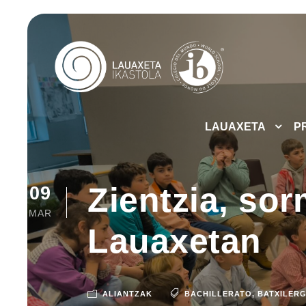
LAUAXETA
P
Zientzia, so
09
MAR
Lauaxetan
ALIANTZAK
BACHILLERATO
,
BATXILER