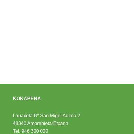
KOKAPENA
Lauaxeta Bº San Migel Auzoa 2
48340 Amorebieta-Etxano
Tel.
946 300 020