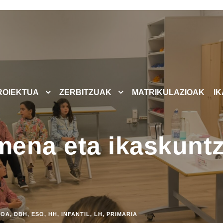
ROIEKTUA
ZERBITZUAK
MATRIKULAZIOAK
I
rmena eta ikaskunt
GOA
,
DBH
,
ESO
,
HH
,
INFANTIL
,
LH
,
PRIMARIA