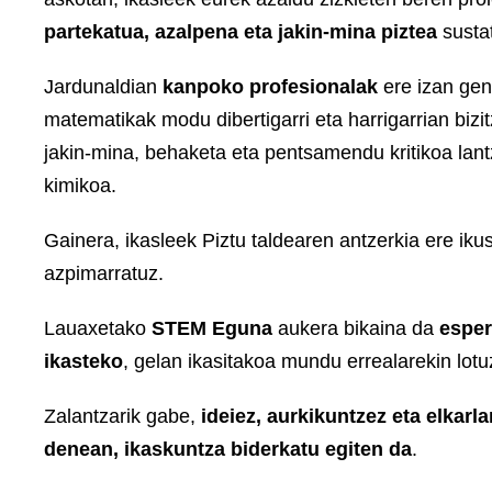
partekatua, azalpena eta jakin-mina piztea
susta
Jardunaldian
kanpoko profesionalak
ere izan gen
matematikak modu dibertigarri eta harrigarrian biz
jakin-mina, behaketa eta pentsamendu kritikoa lan
kimikoa.
Gainera, ikasleek Piztu taldearen antzerkia ere iku
azpimarratuz.
Lauaxetako
STEM Eguna
aukera bikaina da
esper
ikasteko
, gelan ikasitakoa mundu errealarekin lotuz
Zalantzarik gabe,
ideiez, aurkikuntzez eta elkarl
denean, ikaskuntza biderkatu egiten da
.