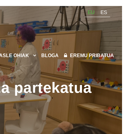
EU
ES
KASLE OHIAK
BLOGA
EREMU PRIBATUA
za partekatua