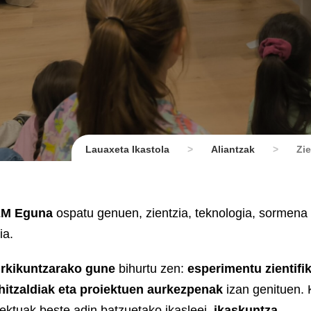
Lauaxeta Ikastola
>
Aliantzak
>
Zi
M Eguna
ospatu genuen, zientzia, teknologia, sormena
ia.
urkikuntzarako gune
bihurtu zen:
esperimentu zientifi
hitzaldiak eta proiektuen aurkezpenak
izan genituen.
iektuak beste adin batzuetako ikasleei,
ikaskuntza