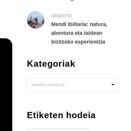
2026/07/01
Mendi Ibiltaria: natura,
abentura eta taldean
bizitzeko esperientzia
Kategoriak
Etiketen hodeia