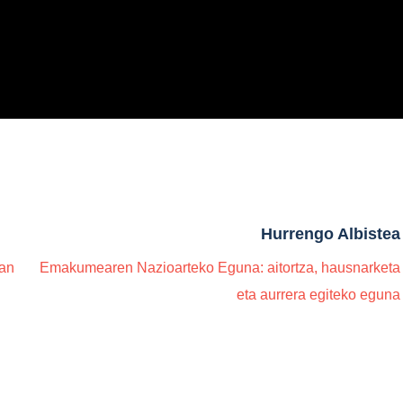
Hurrengo Albistea
an
Emakumearen Nazioarteko Eguna: aitortza, hausnarketa
eta aurrera egiteko eguna