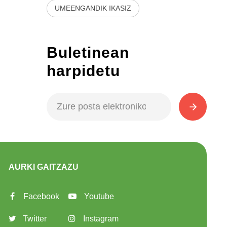
UMEENGANDIK IKASIZ
Buletinean
harpidetu
AURKI GAITZAZU
Facebook
Youtube
Twitter
Instagram