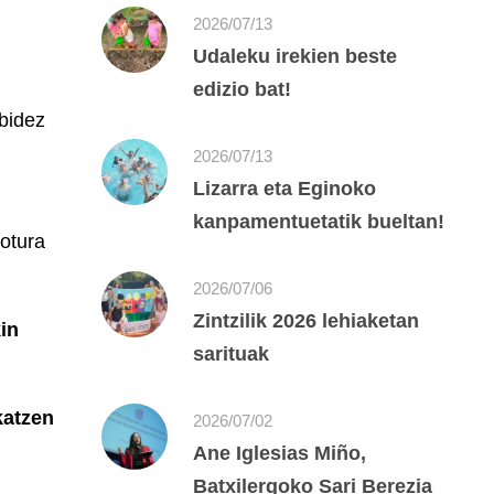
2026/07/13
Udaleku irekien beste
edizio bat!
 bidez
2026/07/13
Lizarra eta Eginoko
kanpamentuetatik bueltan!
lotura
2026/07/06
Zintzilik 2026 lehiaketan
in
sarituak
katzen
2026/07/02
Ane Iglesias Miño,
Batxilergoko Sari Berezia