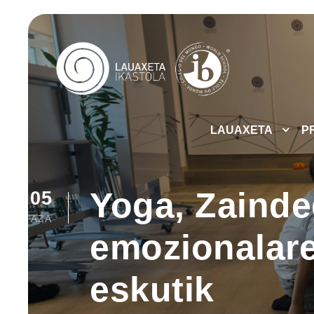
LAUAXETA
P
Yoga, Zainde
05
AZA
emozionalare
eskutik