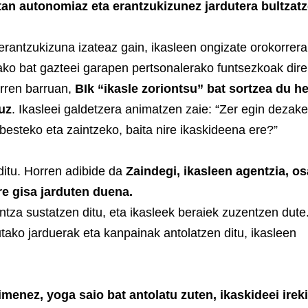
tan autonomiaz eta erantzukizunez jardutera bultzat
erantzukizuna izateaz gain, ikasleen ongizate orokorrer
ko bat gazteei garapen pertsonalerako funtsezkoak dir
orren barruan,
BIk “ikasle zoriontsu” bat sortzea du h
uz
. Ikasleei galdetzera animatzen zaie: “Zer egin dezake
besteko eta zaintzeko, baita nire ikaskideena ere?”
ditu. Horren adibide da
Zaindegi, ikasleen agentzia, o
e gisa jarduten duena.
ntza sustatzen ditu, eta ikasleek beraiek zuzentzen dute
tako jarduerak eta kanpainak antolatzen ditu, ikasleen
menez, yoga saio bat antolatu zuten, ikaskideei irek