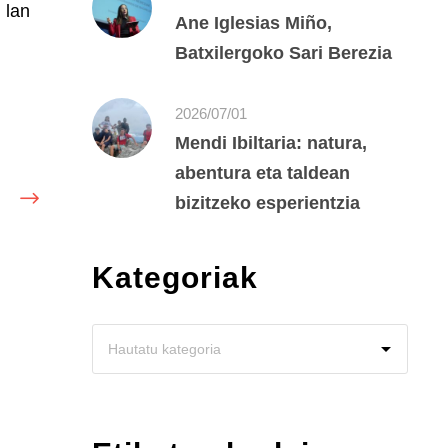
 lan
Ane Iglesias Miño,
Batxilergoko Sari Berezia
2026/07/01
Mendi Ibiltaria: natura,
abentura eta taldean
bizitzeko esperientzia
Kategoriak