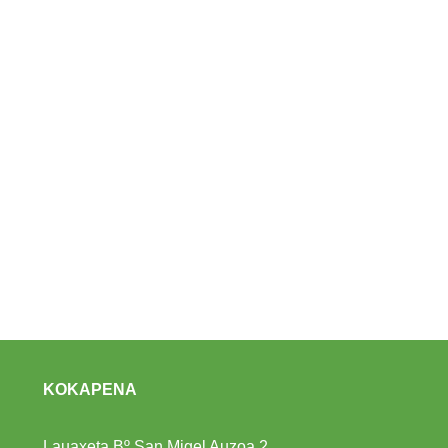
KOKAPENA
Lauaxeta Bº San Migel Auzoa 2