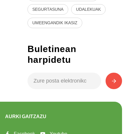
SEGURTASUNA
UDALEKUAK
UMEENGANDIK IKASIZ
Buletinean
harpidetu
AURKI GAITZAZU
Facebook
Youtube