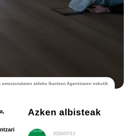
a emozionalaren aldeko Ikasleen Agentziaren eskutik
Azken albisteak
a,
ntzari
2026/07/13