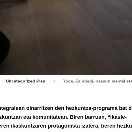
Uncategorized @eu
>
Yoga, Zaindegi, osasun mental et
integralean oinarritzen den hezkuntza-programa bat d
zkuntzan eta komunitatean. BIren barruan, “ikasle-
eren ikaskuntzaren protagonista izatera, beren hezku