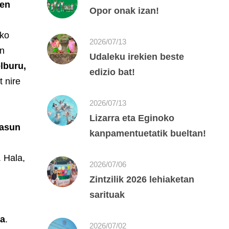
zen
Opor onak izan!
ako
2026/07/13
en
Udaleku irekien beste
elburu,
edizio bat!
t nire
2026/07/13
Lizarra eta Eginoko
sasun
kanpamentuetatik bueltan!
. Hala,
2026/07/06
Zintzilik 2026 lehiaketan
sarituak
ia
.
2026/07/02