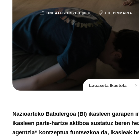
UNCATEGORIZED @EU
LH
,
PRIMARIA
Lauaxeta Ikastola
>
Nazioarteko Batxilergoa (BI) ikasleen garapen 
ikasleen parte-hartze aktiboa sustatuz beren he
agentzia” kontzeptua funtsezkoa da, ikasleak b