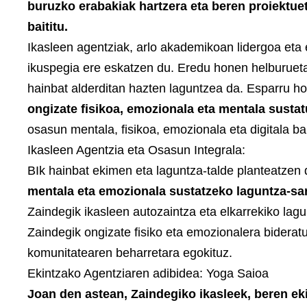
buruzko erabakiak hartzera eta beren proiektue
baititu.
Ikasleen agentziak, arlo akademikoan lidergoa eta 
ikuspegia ere eskatzen du. Eredu honen helburueta
hainbat alderditan hazten laguntzea da. Esparru h
ongizate fisikoa, emozionala eta mentala sustat
osasun mentala, fisikoa, emozionala eta digitala ba
Ikasleen Agentzia eta Osasun Integrala:
BIk hainbat ekimen eta laguntza-talde planteatzen 
mentala eta emozionala sustatzeko laguntza-sar
Zaindegik ikasleen autozaintza eta elkarrekiko lagu
Zaindegik ongizate fisiko eta emozionalera bideratu
komunitatearen beharretara egokituz.
Ekintzako Agentziaren adibidea: Yoga Saioa
Joan den astean, Zaindegiko ikasleek, beren eki