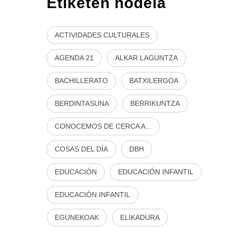
Etiketen hodeia
ACTIVIDADES CULTURALES
AGENDA 21
ALKAR LAGUNTZA
BACHILLERATO
BATXILERGOA
BERDINTASUNA
BERRIKUNTZA
CONOCEMOS DE CERCA A...
COSAS DEL DÍA
DBH
EDUCACIÓN
EDUCACIÓN INFANTIL
EDUCACIÓN INFANTIL
EGUNEKOAK
ELIKADURA