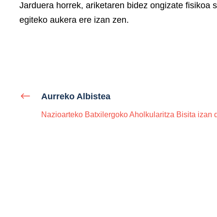
Jarduera horrek, ariketaren bidez ongizate fisikoa
egiteko aukera ere izan zen.
Aurreko Albistea
Nazioarteko Batxilergoko Aholkularitza Bisita izan