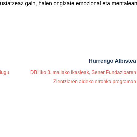
 sustatzeaz gain, haien ongizate emozional eta mentalean
Hurrengo Albistea
 dugu
DBHko 3. mailako ikasleak, Sener Fundazioaren
Zientziaren aldeko erronka programan