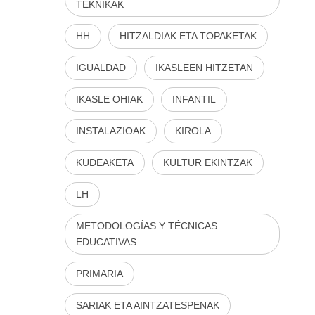
TEKNIKAK
HH
HITZALDIAK ETA TOPAKETAK
IGUALDAD
IKASLEEN HITZETAN
IKASLE OHIAK
INFANTIL
INSTALAZIOAK
KIROLA
KUDEAKETA
KULTUR EKINTZAK
LH
METODOLOGÍAS Y TÉCNICAS
EDUCATIVAS
PRIMARIA
SARIAK ETA AINTZATESPENAK