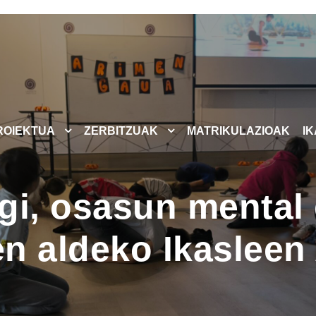
ROIEKTUA
ZERBITZUAK
MATRIKULAZIOAK
I
gi, osasun mental 
n aldeko Ikasleen