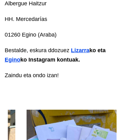
Albergue Haitzur
HH. Mercedarías
01260 Egino (Araba)
Bestalde, eskura ddozuez
Lizarra
ko eta
Egino
ko Instagram kontuak.
Zaindu eta ondo izan!