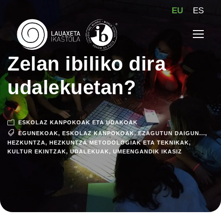
EU
ES
Zelan ibiliko dira
udalekuetan?
ESKOLAZ KANPOKOAK ETA UDAKOAK
EGUNEKOAK
,
ESKOLAZ KANPOKOAK
,
EZAGUTUN DAIGUN...
,
HEZKUNTZA
,
HEZKUNTZA METODOLOGIAK ETA TEKNIKAK
,
KULTUR EKINTZAK
,
UDALEKUAK
,
UMEENGANDIK IKASIZ