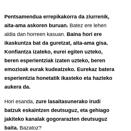
Pentsamendua errepikakorra da ziurrenik,
aita-ama askoren buruan.
Batez ere lehen
aldia dan horreen kasuan.
Baina hori ere
ikaskuntza bat da guretzat, aita-ama gisa.
Konfiantza izateko, eurei egiten uzteko,
beren esperientziak izaten uzteko, beren
emozioak eurak kudeatzeko. Eurekaz batera
esperientzia honetatik ikasteko eta hazteko
aukera da.
Hori esanda,
zure lasaitasunerako irudi
batzuk eskaintzen deutsuguz, eta gehiago
jakiteko kanalak gogorarazten deutsuguz
baita.
Bazatoz?