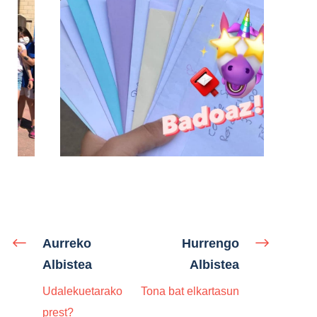
Aurreko
Hurrengo
Albistea
Albistea
Udalekuetarako
Tona bat elkartasun
prest?