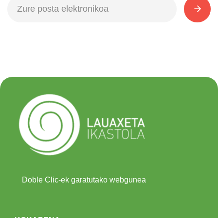
Doble Clic-ek garatutako webgunea