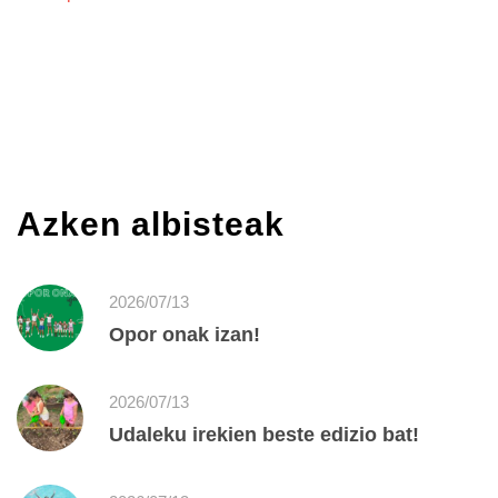
Azken albisteak
2026/07/13
Opor onak izan!
2026/07/13
Udaleku irekien beste edizio bat!