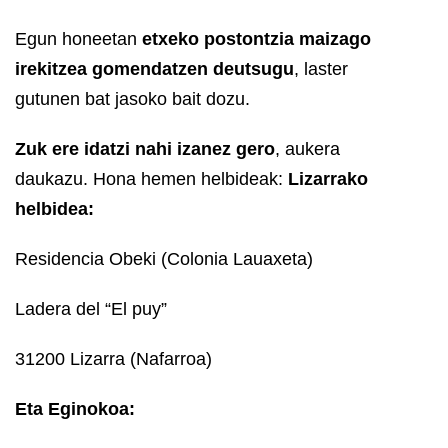
Egun honeetan
etxeko postontzia maizago
irekitzea gomendatzen deutsugu
, laster
gutunen bat jasoko bait dozu.
Zuk ere idatzi nahi izanez gero
, aukera
daukazu. Hona hemen helbideak:
Lizarrako
helbidea:
Residencia Obeki (Colonia Lauaxeta)
Ladera del “El puy”
31200 Lizarra (Nafarroa)
Eta Eginokoa: