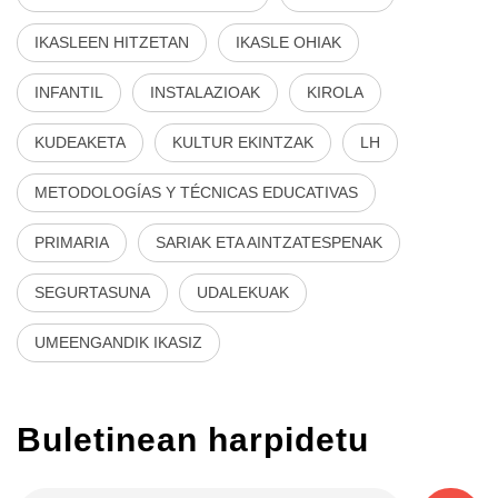
IKASLEEN HITZETAN
IKASLE OHIAK
INFANTIL
INSTALAZIOAK
KIROLA
KUDEAKETA
KULTUR EKINTZAK
LH
METODOLOGÍAS Y TÉCNICAS EDUCATIVAS
PRIMARIA
SARIAK ETA AINTZATESPENAK
SEGURTASUNA
UDALEKUAK
UMEENGANDIK IKASIZ
Buletinean harpidetu