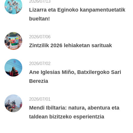
2026/07/13
Lizarra eta Eginoko kanpamentuetatik
bueltan!
2026/07/06
Zintzilik 2026 lehiaketan sarituak
2026/07/02
Ane Iglesias Miño, Batxilergoko Sari
Berezia
2026/07/01
Mendi Ibiltaria: natura, abentura eta
taldean bizitzeko esperientzia