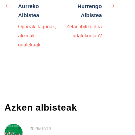
Aurreko
Hurrengo
Albistea
Albistea
Oporrak, lagunak,
Zelan ibiliko dira
afizioak…
udalekuetan?
udalekuak!
Azken albisteak
2026/07/13