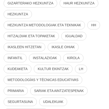
GIZARTERAKO HEZKUNTZA
HAUR HEZKUNTZA
HEZKUNTZA
HEZKUNTZA METODOLOGIAK ETA TEKNIKAK
HH
HITZALDIAK ETA TOPAKETAK
IGUALDAD
IKASLEEN HITZETAN
IKASLE OHIAK
INFANTIL
INSTALAZIOAK
KIROLA
KUDEAKETA
KULTUR EKINTZAK
LH
METODOLOGÍAS Y TÉCNICAS EDUCATIVAS
PRIMARIA
SARIAK ETA AINTZATESPENAK
SEGURTASUNA
UDALEKUAK