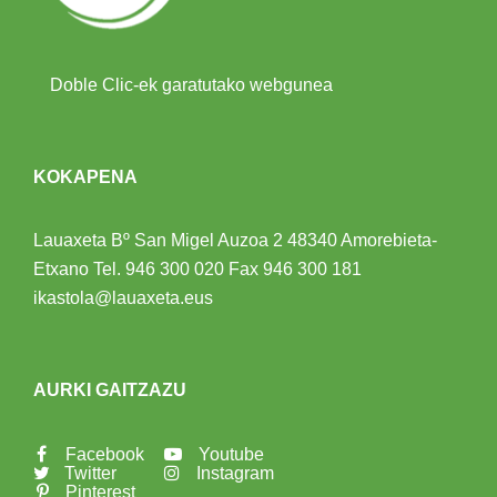
Doble Clic-ek garatutako webgunea
KOKAPENA
Lauaxeta Bº San Migel Auzoa 2
48340 Amorebieta-
Etxano
Tel.
946 300 020
Fax 946 300 181
ikastola@lauaxeta.eus
AURKI GAITZAZU
Facebook
Youtube
Twitter
Instagram
Pinterest