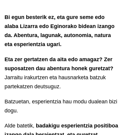
Bi egun besterik ez, eta gure seme edo
alaba Lizarra edo Eginorako bidean izango
da. Abentura, lagunak, autonomia, natura
eta esperientzia ugari.
Eta zer gertatzen da aita edo amagaz? Zer
suposatzen dau abentura honek guretzat?
Jarraitu irakurtzen eta hausnarketa batzuk
partekatzen deutsuguz.
Batzuetan, esperientzia hau modu dualean bizi
dogu.
Alde batetik,
badakigu esperientzia positiboa
izango dala beraientzat, eta guretzat,