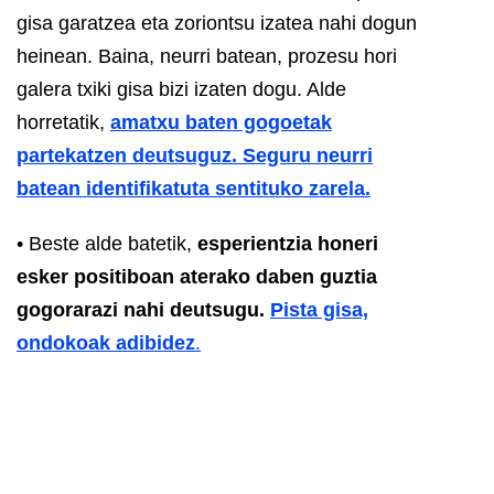
gisa garatzea eta zoriontsu izatea nahi dogun
heinean. Baina, neurri batean, prozesu hori
galera txiki gisa bizi izaten dogu. Alde
horretatik,
amatxu baten gogoetak
partekatzen deutsuguz. Seguru neurri
batean identifikatuta sentituko zarela.
• Beste alde batetik,
esperientzia honeri
esker positiboan aterako daben guztia
gogorarazi nahi deutsugu.
Pista gisa,
ondokoak adibidez
.