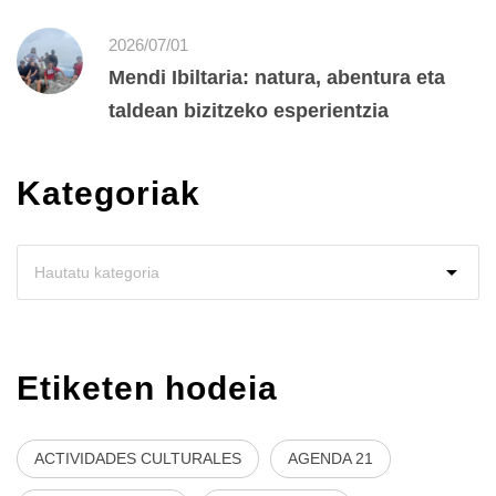
2026/07/01
Mendi Ibiltaria: natura, abentura eta
taldean bizitzeko esperientzia
Kategoriak
Etiketen hodeia
ACTIVIDADES CULTURALES
AGENDA 21