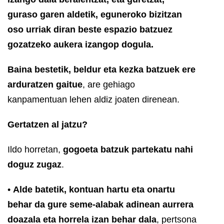
guraso garen aldetik, eguneroko bizitzan
oso urriak diran beste espazio batzuez
gozatzeko aukera izangop dogula.
Baina bestetik, beldur eta kezka batzuek ere
arduratzen gaitue
, are gehiago
kanpamentuan lehen aldiz joaten direnean.
Gertatzen al jatzu?
Ildo horretan,
gogoeta batzuk partekatu nahi
doguz zugaz
.
•
Alde batetik, kontuan hartu eta onartu
behar da gure seme-alabak adinean aurrera
doazala eta horrela izan behar dala
, pertsona