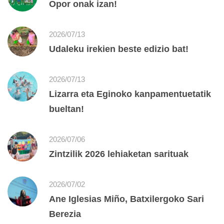
Opor onak izan!
2026/07/13
Udaleku irekien beste edizio bat!
2026/07/13
Lizarra eta Eginoko kanpamentuetatik
bueltan!
2026/07/06
Zintzilik 2026 lehiaketan sarituak
2026/07/02
Ane Iglesias Miño, Batxilergoko Sari
Berezia