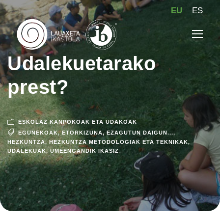
EU
ES
Udalekuetarako
prest?
ESKOLAZ KANPOKOAK ETA UDAKOAK
EGUNEKOAK
,
ETORKIZUNA
,
EZAGUTUN DAIGUN...
,
HEZKUNTZA
,
HEZKUNTZA METODOLOGIAK ETA TEKNIKAK
,
UDALEKUAK
,
UMEENGANDIK IKASIZ