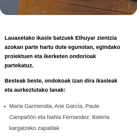
Lauaxetako ikasle batzuek Elhuyar zientzia
azokan parte hartu dute egunotan, egindako
proiektuen eta ikerketen ondorioak
partekatuz.
Besteak beste, ondokoak izan dira ikasleak
eta aurkeztutako lanak:
Maria Garmendia, Ane García, Paule
Campañón eta Nahia Fernandez: Bateria
kargatzeko zapatilak