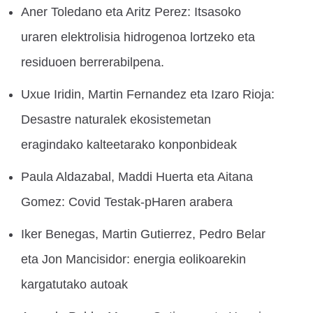
Aner Toledano eta Aritz Perez: Itsasoko
uraren elektrolisia hidrogenoa lortzeko eta
residuoen berrerabilpena.
Uxue Iridin, Martin Fernandez eta Izaro Rioja:
Desastre naturalek ekosistemetan
eragindako kalteetarako konponbideak
Paula Aldazabal, Maddi Huerta eta Aitana
Gomez: Covid Testak-pHaren arabera
Iker Benegas, Martin Gutierrez, Pedro Belar
eta Jon Mancisidor: energia eolikoarekin
kargatutako autoak