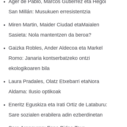
Ager de Pablo, Marcos Gutierrez eta Hegoi
San Millán: Musukuen erresistentzia
Miren Martin, Maider Ciudad etaMaialen
Sasieta: Nola mantentzen da beroa?
Gaizka Robles, Ander Aldecoa eta Markel
Romo: Janaria kontserbatzeko ontzi
ekologikoaren bila
Laura Pradales, Olatz Etxebarri etaNora
Aldama: Ilusio optikoak
Eneritz Eguskiza eta Irati Ortiz de Lataburu:
Sare sozialen erabilera adin ezberdinetan