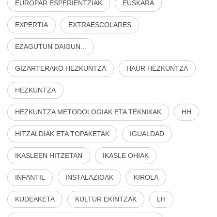
EUROPAR ESPERIENTZIAK
EUSKARA
EXPERTIA
EXTRAESCOLARES
EZAGUTUN DAIGUN...
GIZARTERAKO HEZKUNTZA
HAUR HEZKUNTZA
HEZKUNTZA
HEZKUNTZA METODOLOGIAK ETA TEKNIKAK
HH
HITZALDIAK ETA TOPAKETAK
IGUALDAD
IKASLEEN HITZETAN
IKASLE OHIAK
INFANTIL
INSTALAZIOAK
KIROLA
KUDEAKETA
KULTUR EKINTZAK
LH