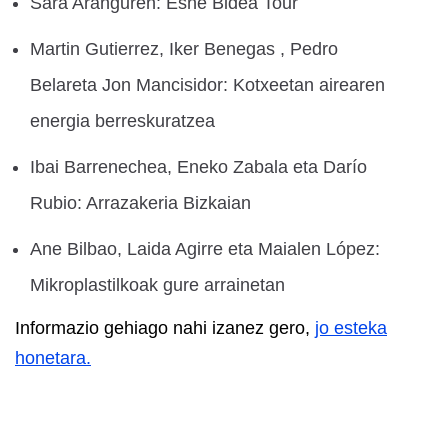
Sara Aranguren: Esne Bidea Tour
Martin Gutierrez, Iker Benegas , Pedro
Belareta Jon Mancisidor: Kotxeetan airearen
energia berreskuratzea
Ibai Barrenechea, Eneko Zabala eta Darío
Rubio: Arrazakeria Bizkaian
Ane Bilbao, Laida Agirre eta Maialen López:
Mikroplastilkoak gure arrainetan
Informazio gehiago nahi izanez gero,
jo esteka
honetara.