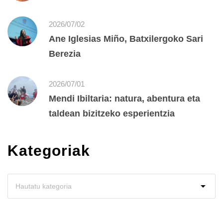
2026/07/02
Ane Iglesias Miño, Batxilergoko Sari
Berezia
2026/07/01
Mendi Ibiltaria: natura, abentura eta
taldean bizitzeko esperientzia
Kategoriak