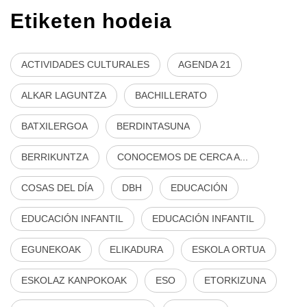
Etiketen hodeia
ACTIVIDADES CULTURALES
AGENDA 21
ALKAR LAGUNTZA
BACHILLERATO
BATXILERGOA
BERDINTASUNA
BERRIKUNTZA
CONOCEMOS DE CERCA A...
COSAS DEL DÍA
DBH
EDUCACIÓN
EDUCACIÓN INFANTIL
EDUCACIÓN INFANTIL
EGUNEKOAK
ELIKADURA
ESKOLA ORTUA
ESKOLAZ KANPOKOAK
ESO
ETORKIZUNA