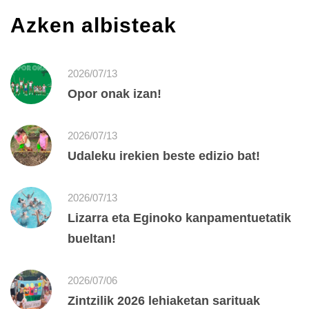
Azken albisteak
2026/07/13
Opor onak izan!
2026/07/13
Udaleku irekien beste edizio bat!
2026/07/13
Lizarra eta Eginoko kanpamentuetatik
bueltan!
2026/07/06
Zintzilik 2026 lehiaketan sarituak