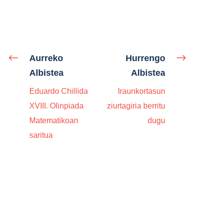
Aurreko
Hurrengo
Albistea
Albistea
Eduardo Chillida
Iraunkortasun
XVIII. Olinpiada
ziurtagiria berritu
Matematikoan
dugu
saritua