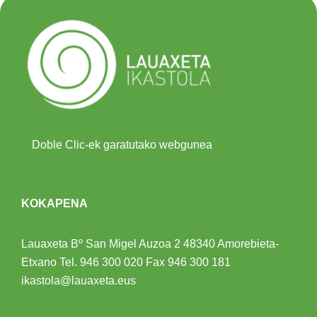
Doble Clic-ek garatutako webgunea
KOKAPENA
Lauaxeta Bº San Migel Auzoa 2
48340 Amorebieta-
Etxano
Tel.
946 300 020
Fax 946 300 181
ikastola@lauaxeta.eus