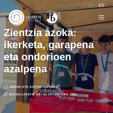
EU
ES
Zientzia azoka:
ikerketa, garapena
eta ondorioen
azalpena
SARIAK ETA AINTZATESPENAK
BACHILLERATO
,
BATXILERGOA
,
DBH
,
ESO