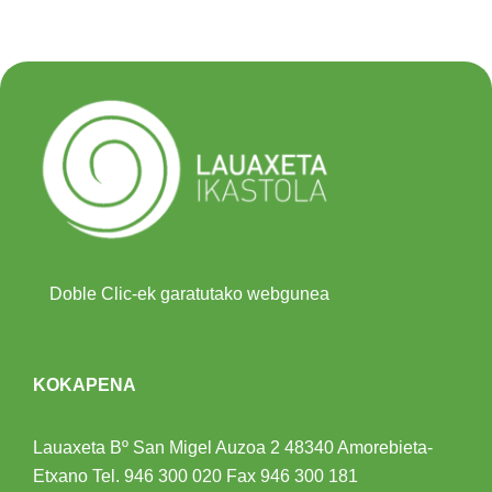
Doble Clic-ek garatutako webgunea
KOKAPENA
Lauaxeta Bº San Migel Auzoa 2
48340 Amorebieta-
Etxano
Tel.
946 300 020
Fax 946 300 181