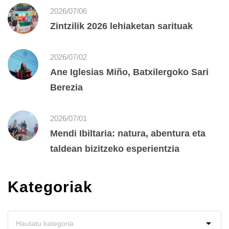
2026/07/06
Zintzilik 2026 lehiaketan sarituak
2026/07/02
Ane Iglesias Miño, Batxilergoko Sari
Berezia
2026/07/01
Mendi Ibiltaria: natura, abentura eta
taldean bizitzeko esperientzia
Kategoriak