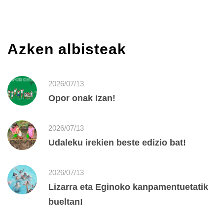
Azken albisteak
2026/07/13
Opor onak izan!
2026/07/13
Udaleku irekien beste edizio bat!
2026/07/13
Lizarra eta Eginoko kanpamentuetatik
bueltan!