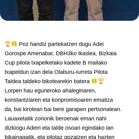
Poz handiz partekatzen dugu Adei
Gorospe Amenabar, DBH3ko ikaslea, Bizkaia
Cup pilota txapelketako kadete B mailako
txapeldun izan dela Olaburu-Iurreta Pilota
Taldea taldeko bikotearekin batera
Lorpen hau eguneroko ahaleginaren,
konstantziaren eta konpromisoaren emaitza
da, bai kirolean bai bere garapen pertsonalean.
Lauaxetatik zorionik beroenak eman nahi
dizkiogu Adeiri eta talde osoari egindako lan
bikainagatik, eta pilotaz gozatzen eta hazten