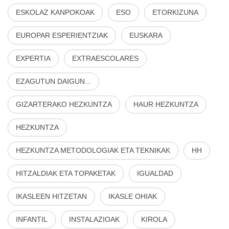
ESKOLAZ KANPOKOAK
ESO
ETORKIZUNA
EUROPAR ESPERIENTZIAK
EUSKARA
EXPERTIA
EXTRAESCOLARES
EZAGUTUN DAIGUN...
GIZARTERAKO HEZKUNTZA
HAUR HEZKUNTZA
HEZKUNTZA
HEZKUNTZA METODOLOGIAK ETA TEKNIKAK
HH
HITZALDIAK ETA TOPAKETAK
IGUALDAD
IKASLEEN HITZETAN
IKASLE OHIAK
INFANTIL
INSTALAZIOAK
KIROLA