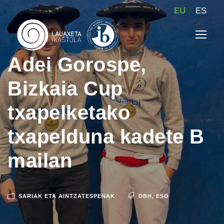
EU
ES
Adei Gorospe,
Bizkaia Cup
txapelketako
txapelduna kadete B
mailan
SARIAK ETA AINTZATESPENAK
DBH
,
ESO