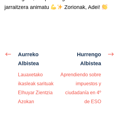
jarraitzera animatu
Zorionak, Adei!
Aurreko
Hurrengo
Albistea
Albistea
Lauaxetako
Aprendiendo sobre
ikasleak sarituak
impuestos y
Elhuyar Zientzia
ciudadanía en 4º
Azokan
de ESO