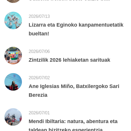
2026/07/13
Lizarra eta Eginoko kanpamentuetatik
bueltan!
2026/07/06
Zintzilik 2026 lehiaketan sarituak
2026/07/02
Ane Iglesias Miño, Batxilergoko Sari
Berezia
2026/07/01
Mendi Ibiltaria: natura, abentura eta
taldean bizitzeko esperientzia