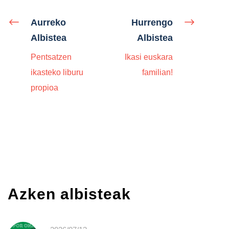
Aurreko
Hurrengo
Albistea
Albistea
Pentsatzen
Ikasi euskara
ikasteko liburu
familian!
propioa
Azken albisteak