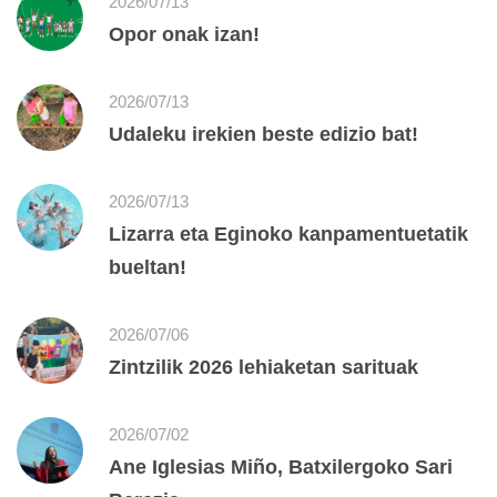
2026/07/13
Opor onak izan!
2026/07/13
Udaleku irekien beste edizio bat!
2026/07/13
Lizarra eta Eginoko kanpamentuetatik
bueltan!
2026/07/06
Zintzilik 2026 lehiaketan sarituak
2026/07/02
Ane Iglesias Miño, Batxilergoko Sari