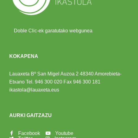
Doble Clic-ek garatutako webgunea
KOKAPENA
Lauaxeta Bº San Migel Auzoa 2
48340 Amorebieta-
Etxano
Tel.
946 300 020
Fax 946 300 181
ikastola@lauaxeta.eus
AURKI GAITZAZU
Facebook
Youtube