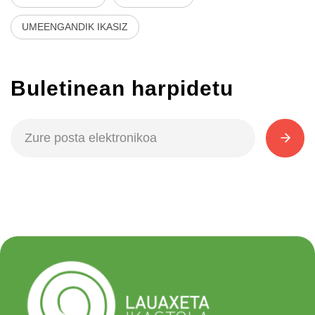
UMEENGANDIK IKASIZ
Buletinean harpidetu