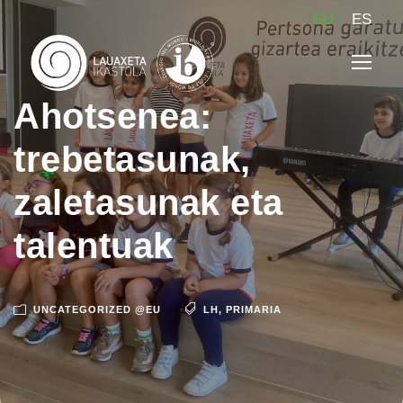
EU
ES
Ahotsenea:
trebetasunak,
zaletasunak eta
talentuak
UNCATEGORIZED @EU
LH
,
PRIMARIA