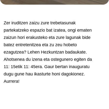
Zer iruditzen zaizu zure trebetasunak
partekatzeko espazio bat izatea, ongi ematen
zaizun hori erakusteko eta zure lagunak bide
batez entretenitzea eta zu zeu hobeto
ezagutzea?
Lehen Hezkuntzan badaukate.
Ahotsenea du izena eta ostegunero egiten da
11: 15etik 11: 45era. Gaur bertan inauguratu
dugu gune hau ikasturte honi dagokionez.
Aurrera!