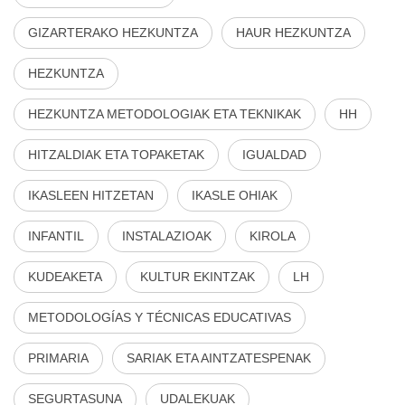
GIZARTERAKO HEZKUNTZA
HAUR HEZKUNTZA
HEZKUNTZA
HEZKUNTZA METODOLOGIAK ETA TEKNIKAK
HH
HITZALDIAK ETA TOPAKETAK
IGUALDAD
IKASLEEN HITZETAN
IKASLE OHIAK
INFANTIL
INSTALAZIOAK
KIROLA
KUDEAKETA
KULTUR EKINTZAK
LH
METODOLOGÍAS Y TÉCNICAS EDUCATIVAS
PRIMARIA
SARIAK ETA AINTZATESPENAK
SEGURTASUNA
UDALEKUAK