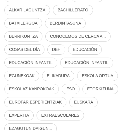
ALKAR LAGUNTZA
BACHILLERATO
BATXILERGOA
BERDINTASUNA
BERRIKUNTZA
CONOCEMOS DE CERCA A...
COSAS DEL DÍA
DBH
EDUCACIÓN
EDUCACIÓN INFANTIL
EDUCACIÓN INFANTIL
EGUNEKOAK
ELIKADURA
ESKOLA ORTUA
ESKOLAZ KANPOKOAK
ESO
ETORKIZUNA
EUROPAR ESPERIENTZIAK
EUSKARA
EXPERTIA
EXTRAESCOLARES
EZAGUTUN DAIGUN...