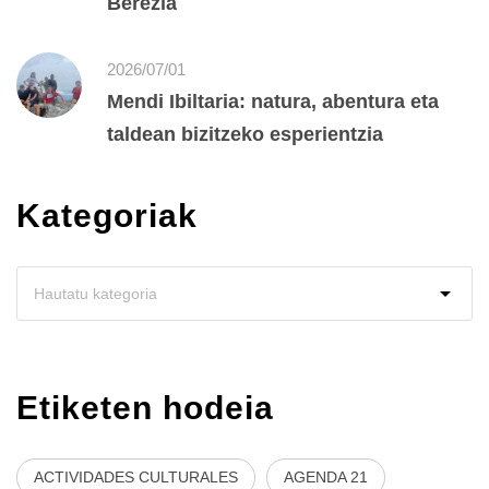
Berezia
2026/07/01
Mendi Ibiltaria: natura, abentura eta
taldean bizitzeko esperientzia
Kategoriak
Etiketen hodeia
ACTIVIDADES CULTURALES
AGENDA 21