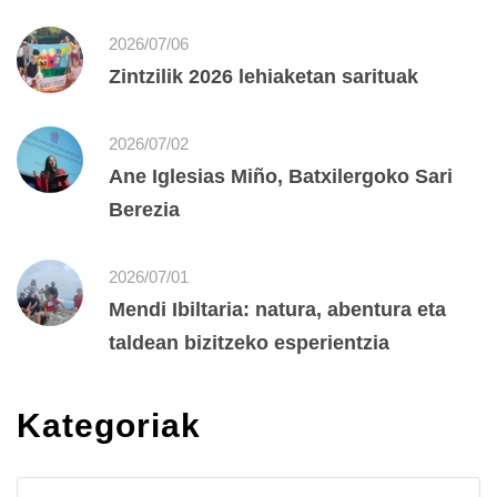
2026/07/06
Zintzilik 2026 lehiaketan sarituak
2026/07/02
Ane Iglesias Miño, Batxilergoko Sari
Berezia
2026/07/01
Mendi Ibiltaria: natura, abentura eta
taldean bizitzeko esperientzia
Kategoriak