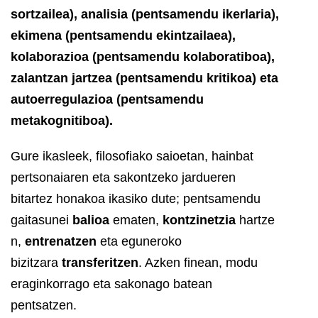
sortzailea), analisia (pentsamendu ikerlaria),
ekimena (pentsamendu ekintzailaea),
kolaborazioa (pentsamendu kolaboratiboa),
zalantzan jartzea (pentsamendu kritikoa) eta
autoerregulazioa (pentsamendu
metakognitiboa).
Gure ikasleek, filosofiako saioetan, hainbat
pertsonaiaren eta sakontzeko jardueren
bitartez honakoa ikasiko dute; pentsamendu
gaitasunei
balioa
ematen,
kontzinetzia
hartze
n,
entrenatzen
eta eguneroko
bizitzara
transferitzen
. Azken finean, modu
eraginkorrago eta sakonago batean
pentsatzen.