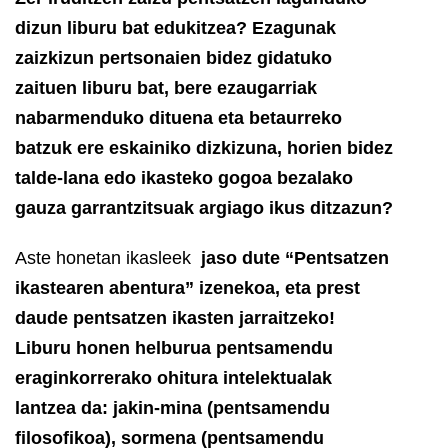
dizun liburu bat edukitzea? Ezagunak
zaizkizun pertsonaien bidez gidatuko
zaituen liburu bat, bere ezaugarriak
nabarmenduko dituena eta betaurreko
batzuk ere eskainiko dizkizuna, horien bidez
talde-lana edo ikasteko gogoa bezalako
gauza garrantzitsuak argiago ikus ditzazun?
Aste honetan ikasleek
jaso dute “Pentsatzen
ikastearen abentura” izenekoa, eta prest
daude pentsatzen ikasten jarraitzeko!
Liburu honen helburua pentsamendu
eraginkorrerako ohitura intelektualak
lantzea da: jakin-mina (pentsamendu
filosofikoa), sormena (pentsamendu