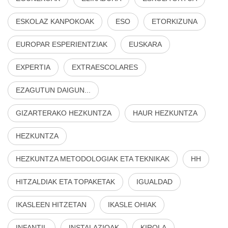
ESKOLAZ KANPOKOAK
ESO
ETORKIZUNA
EUROPAR ESPERIENTZIAK
EUSKARA
EXPERTIA
EXTRAESCOLARES
EZAGUTUN DAIGUN...
GIZARTERAKO HEZKUNTZA
HAUR HEZKUNTZA
HEZKUNTZA
HEZKUNTZA METODOLOGIAK ETA TEKNIKAK
HH
HITZALDIAK ETA TOPAKETAK
IGUALDAD
IKASLEEN HITZETAN
IKASLE OHIAK
INFANTIL
INSTALAZIOAK
KIROLA