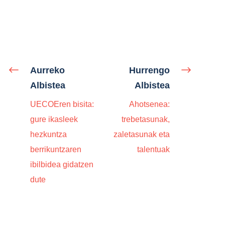
Aurreko
Hurrengo
Albistea
Albistea
UECOEren bisita:
Ahotsenea:
gure ikasleek
trebetasunak,
hezkuntza
zaletasunak eta
berrikuntzaren
talentuak
ibilbidea gidatzen
dute