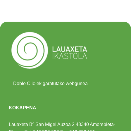
Doble Clic-ek garatutako webgunea
KOKAPENA
Lauaxeta Bº San Migel Auzoa 2
48340 Amorebieta-