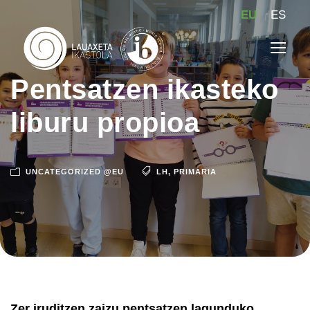
EU
ES
Pentsatzen ikasteko
liburu propioa
UNCATEGORIZED @EU
LH
,
PRIMARIA
Zer iruditzen zaizu pentsatzen lagunduko