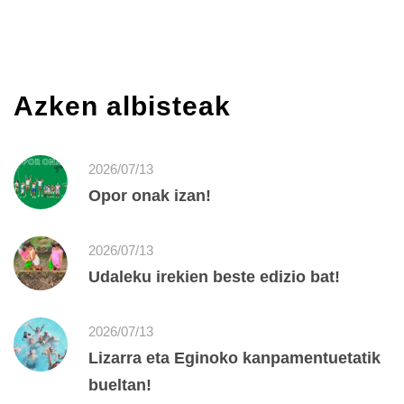
Azken albisteak
2026/07/13
Opor onak izan!
2026/07/13
Udaleku irekien beste edizio bat!
2026/07/13
Lizarra eta Eginoko kanpamentuetatik
bueltan!