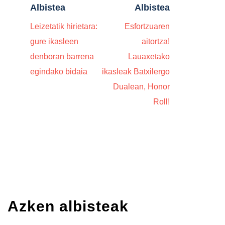
Albistea
Albistea
Leizetatik hirietara:
Esfortzuaren
gure ikasleen
aitortza!
denboran barrena
Lauaxetako
egindako bidaia
ikasleak Batxilergo
Dualean, Honor
Roll!
Azken albisteak