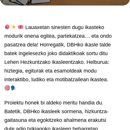
Lauaxetan sinesten dugu ikasteko
modurik onena egitea, partekatzea… eta ondo
pasatzea dela! Horregatik, DBHko ikasle talde
batek ingelesezko joko didaktikoak sortu ditu
Lehen Hezkuntzako ikasleentzako. Helburua:
hiztegia, egiturak eta esamoldeak modu
interaktibo, ludiko eta motibatzailean ikastea.
Proiektu honek bi aldeko meritu handia du.
Batetik, DBHko ikasleek sormena, hizkuntza-
gaitasuna eta egokitzeko ahalmena erakutsi
dute adin txikiagoko ikasleen beharretan