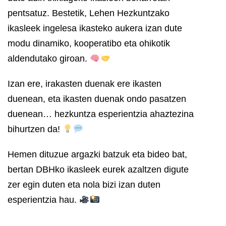
pentsatuz. Bestetik, Lehen Hezkuntzako
ikasleek ingelesa ikasteko aukera izan dute
modu dinamiko, kooperatibo eta ohikotik
aldendutako giroan.
Izan ere, irakasten duenak ere ikasten
duenean, eta ikasten duenak ondo pasatzen
duenean… hezkuntza esperientzia ahaztezina
bihurtzen da!
Hemen dituzue argazki batzuk eta bideo bat,
bertan DBHko ikasleek eurek azaltzen digute
zer egin duten eta nola bizi izan duten
esperientzia hau.