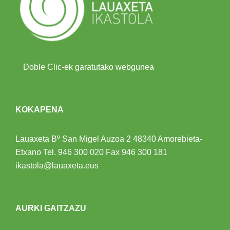
Doble Clic-ek garatutako webgunea
KOKAPENA
Lauaxeta Bº San Migel Auzoa 2
48340 Amorebieta-
Etxano
Tel.
946 300 020
Fax 946 300 181
ikastola@lauaxeta.eus
AURKI GAITZAZU