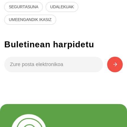
SEGURTASUNA
UDALEKUAK
UMEENGANDIK IKASIZ
Buletinean harpidetu