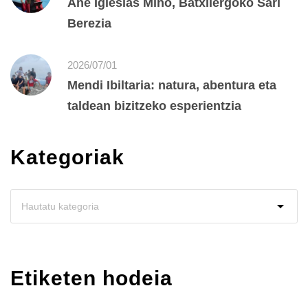
Ane Iglesias Miño, Batxilergoko Sari
Berezia
2026/07/01
Mendi Ibiltaria: natura, abentura eta
taldean bizitzeko esperientzia
Kategoriak
Etiketen hodeia