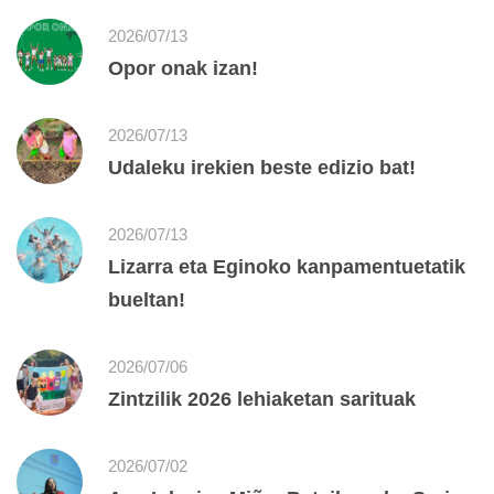
2026/07/13
Opor onak izan!
2026/07/13
Udaleku irekien beste edizio bat!
2026/07/13
Lizarra eta Eginoko kanpamentuetatik
bueltan!
2026/07/06
Zintzilik 2026 lehiaketan sarituak
2026/07/02