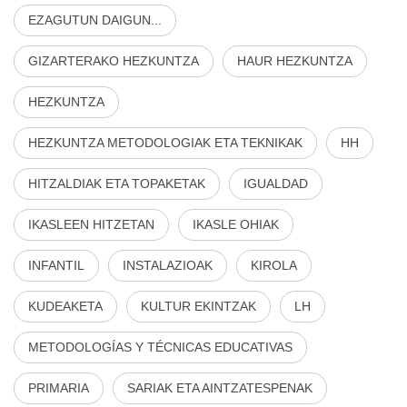
EZAGUTUN DAIGUN...
GIZARTERAKO HEZKUNTZA
HAUR HEZKUNTZA
HEZKUNTZA
HEZKUNTZA METODOLOGIAK ETA TEKNIKAK
HH
HITZALDIAK ETA TOPAKETAK
IGUALDAD
IKASLEEN HITZETAN
IKASLE OHIAK
INFANTIL
INSTALAZIOAK
KIROLA
KUDEAKETA
KULTUR EKINTZAK
LH
METODOLOGÍAS Y TÉCNICAS EDUCATIVAS
PRIMARIA
SARIAK ETA AINTZATESPENAK