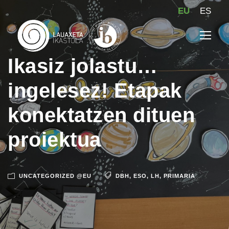
EU
ES
Ikasiz jolastu…
ingelesez! Etapak
konektatzen dituen
proiektua
UNCATEGORIZED @EU
DBH
,
ESO
,
LH
,
PRIMARIA