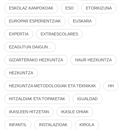
ESKOLAZ KANPOKOAK
ESO
ETORKIZUNA
EUROPAR ESPERIENTZIAK
EUSKARA
EXPERTIA
EXTRAESCOLARES
EZAGUTUN DAIGUN...
GIZARTERAKO HEZKUNTZA
HAUR HEZKUNTZA
HEZKUNTZA
HEZKUNTZA METODOLOGIAK ETA TEKNIKAK
HH
HITZALDIAK ETA TOPAKETAK
IGUALDAD
IKASLEEN HITZETAN
IKASLE OHIAK
INFANTIL
INSTALAZIOAK
KIROLA