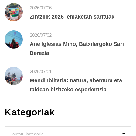
2026/07/06
Zintzilik 2026 lehiaketan sarituak
2026/07/02
Ane Iglesias Miño, Batxilergoko Sari
Berezia
2026/07/01
Mendi Ibiltaria: natura, abentura eta
taldean bizitzeko esperientzia
Kategoriak