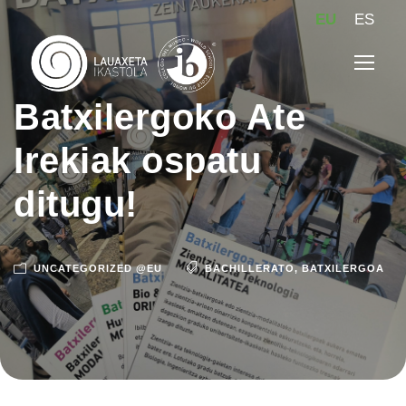
EU
ES
Batxilergoko Ate
Irekiak ospatu
ditugu!
UNCATEGORIZED @EU
BACHILLERATO
,
BATXILERGOA