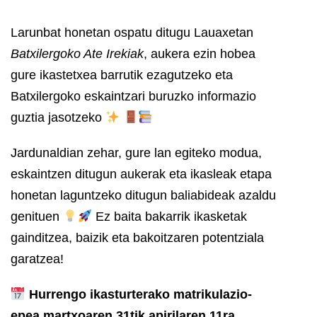
Larunbat honetan ospatu ditugu Lauaxetan
Batxilergoko Ate Irekiak
, aukera ezin hobea
gure ikastetxea barrutik ezagutzeko eta
Batxilergoko eskaintzari buruzko informazio
guztia jasotzeko
Jardunaldian zehar, gure lan egiteko modua,
eskaintzen ditugun aukerak eta ikasleak etapa
honetan laguntzeko ditugun baliabideak azaldu
genituen
Ez baita bakarrik ikasketak
gainditzea, baizik eta bakoitzaren potentziala
garatzea!
Hurrengo ikasturterako matrikulazio-
epea martxoaren 31tik apirilaren 11ra