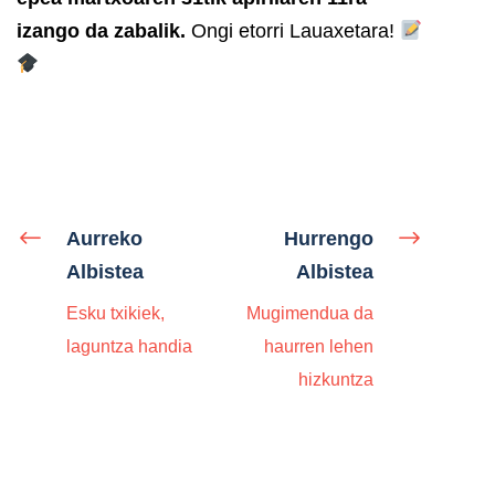
izango da zabalik.
Ongi etorri Lauaxetara!
Aurreko
Hurrengo
Albistea
Albistea
Esku txikiek,
Mugimendua da
laguntza handia
haurren lehen
hizkuntza