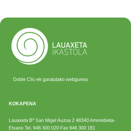
Doble Clic-ek garatutako webgunea
KOKAPENA
Lauaxeta Bº San Migel Auzoa 2
48340 Amorebieta-
Etxano
Tel.
946 300 020
Fax 946 300 181