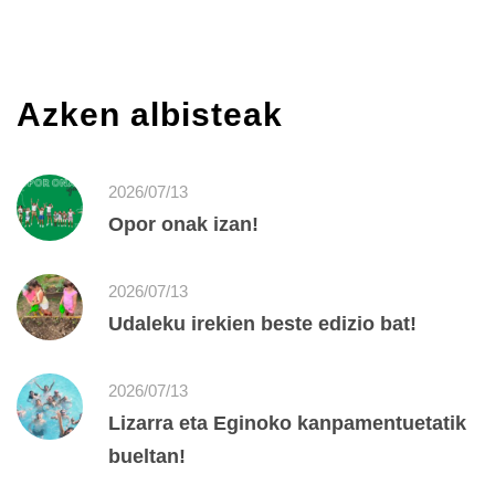
Azken albisteak
2026/07/13
Opor onak izan!
2026/07/13
Udaleku irekien beste edizio bat!
2026/07/13
Lizarra eta Eginoko kanpamentuetatik
bueltan!