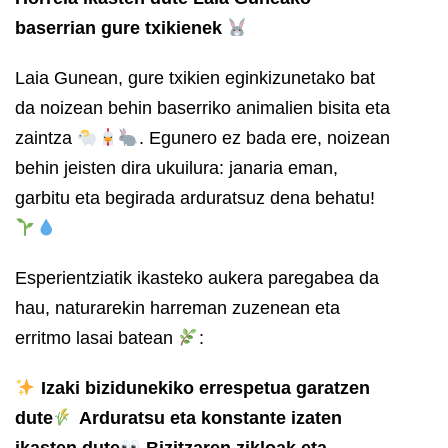
baserrian gure txikienek
Laia Gunean, gure txikien eginkizunetako bat
da noizean behin baserriko animalien bisita eta
zaintza
. Egunero ez bada ere, noizean
behin jeisten dira ukuilura: janaria eman,
garbitu eta begirada arduratsuz dena behatu!
Esperientziatik ikasteko aukera paregabea da
hau, naturarekin harreman zuzenean eta
erritmo lasai batean
:
Izaki bizidunekiko errespetua garatzen
dute
Arduratsu eta konstante izaten
ikasten dute
Bizitzaren zikloak eta