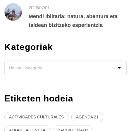
2026/07/01
Mendi Ibiltaria: natura, abentura eta
taldean bizitzeko esperientzia
Kategoriak
Etiketen hodeia
ACTIVIDADES CULTURALES
AGENDA 21
ALKAR LAGUNTZA
BACHILLERATO