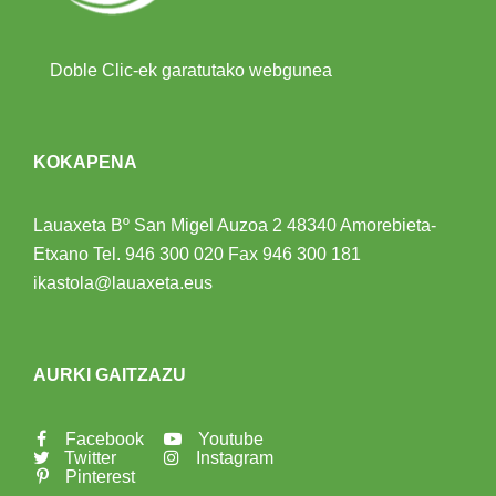
Doble Clic-ek garatutako webgunea
KOKAPENA
Lauaxeta Bº San Migel Auzoa 2
48340 Amorebieta-
Etxano
Tel.
946 300 020
Fax 946 300 181
ikastola@lauaxeta.eus
AURKI GAITZAZU
Facebook
Youtube
Twitter
Instagram
Pinterest