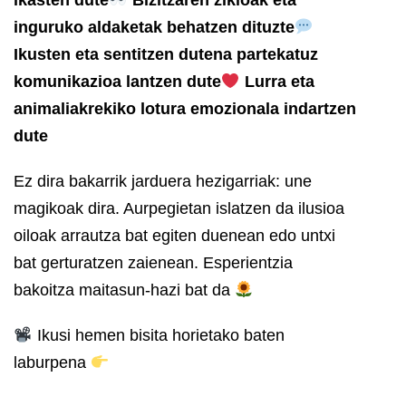
inguruko aldaketak behatzen dituzte
Ikusten eta sentitzen dutena partekatuz
komunikazioa lantzen dute
Lurra eta
animaliakrekiko lotura emozionala indartzen
dute
Ez dira bakarrik jarduera hezigarriak: une
magikoak dira. Aurpegietan islatzen da ilusioa
oiloak arrautza bat egiten duenean edo untxi
bat gerturatzen zaienean. Esperientzia
bakoitza maitasun-hazi bat da
Ikusi hemen bisita horietako baten
laburpena