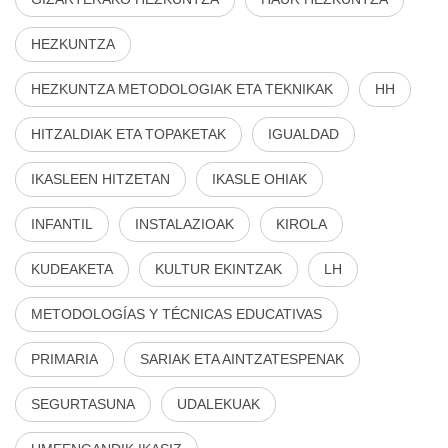
HEZKUNTZA
HEZKUNTZA METODOLOGIAK ETA TEKNIKAK
HH
HITZALDIAK ETA TOPAKETAK
IGUALDAD
IKASLEEN HITZETAN
IKASLE OHIAK
INFANTIL
INSTALAZIOAK
KIROLA
KUDEAKETA
KULTUR EKINTZAK
LH
METODOLOGÍAS Y TÉCNICAS EDUCATIVAS
PRIMARIA
SARIAK ETA AINTZATESPENAK
SEGURTASUNA
UDALEKUAK