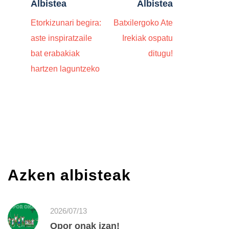
Albistea
Albistea
Etorkizunari begira:
Batxilergoko Ate
aste inspiratzaile
Irekiak ospatu
bat erabakiak
ditugu!
hartzen laguntzeko
Azken albisteak
2026/07/13
Opor onak izan!