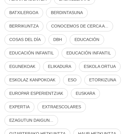
BATXILERGOA
BERDINTASUNA
BERRIKUNTZA
CONOCEMOS DE CERCA A...
COSAS DEL DÍA
DBH
EDUCACIÓN
EDUCACIÓN INFANTIL
EDUCACIÓN INFANTIL
EGUNEKOAK
ELIKADURA
ESKOLA ORTUA
ESKOLAZ KANPOKOAK
ESO
ETORKIZUNA
EUROPAR ESPERIENTZIAK
EUSKARA
EXPERTIA
EXTRAESCOLARES
EZAGUTUN DAIGUN...
GIZARTERAKO HEZKUNTZA
HAUR HEZKUNTZA