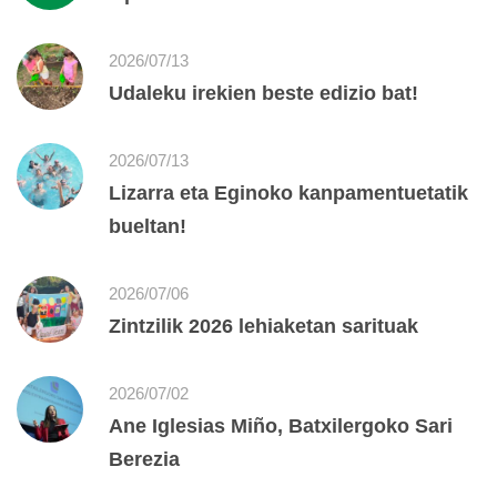
2026/07/13
Udaleku irekien beste edizio bat!
2026/07/13
Lizarra eta Eginoko kanpamentuetatik
bueltan!
2026/07/06
Zintzilik 2026 lehiaketan sarituak
2026/07/02
Ane Iglesias Miño, Batxilergoko Sari
Berezia