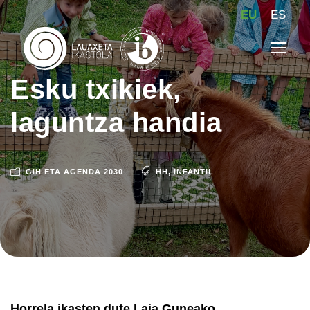
EU
ES
Esku txikiek,
laguntza handia
GIH ETA AGENDA 2030
HH
,
INFANTIL
Horrela ikasten dute Laia Guneako