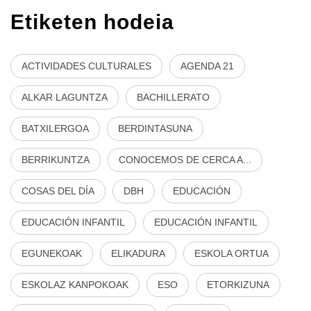
Etiketen hodeia
ACTIVIDADES CULTURALES
AGENDA 21
ALKAR LAGUNTZA
BACHILLERATO
BATXILERGOA
BERDINTASUNA
BERRIKUNTZA
CONOCEMOS DE CERCA A...
COSAS DEL DÍA
DBH
EDUCACIÓN
EDUCACIÓN INFANTIL
EDUCACIÓN INFANTIL
EGUNEKOAK
ELIKADURA
ESKOLA ORTUA
ESKOLAZ KANPOKOAK
ESO
ETORKIZUNA