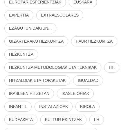
EUROPAR ESPERIENTZIAK
EUSKARA
EXPERTIA
EXTRAESCOLARES
EZAGUTUN DAIGUN...
GIZARTERAKO HEZKUNTZA
HAUR HEZKUNTZA
HEZKUNTZA
HEZKUNTZA METODOLOGIAK ETA TEKNIKAK
HH
HITZALDIAK ETA TOPAKETAK
IGUALDAD
IKASLEEN HITZETAN
IKASLE OHIAK
INFANTIL
INSTALAZIOAK
KIROLA
KUDEAKETA
KULTUR EKINTZAK
LH