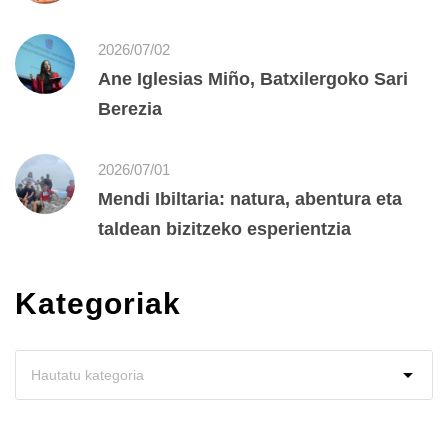
2026/07/02
Ane Iglesias Miño, Batxilergoko Sari
Berezia
2026/07/01
Mendi Ibiltaria: natura, abentura eta
taldean bizitzeko esperientzia
Kategoriak