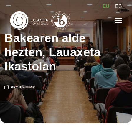
EU
ES
Bakearen alde
hezten, Lauaxeta
Ikastolan
PROIEKTUAK