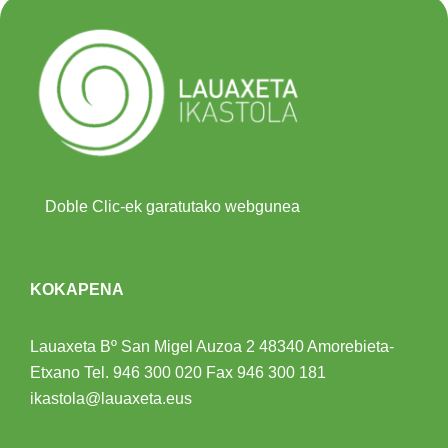
Doble Clic-ek garatutako webgunea
KOKAPENA
Lauaxeta Bº San Migel Auzoa 2
48340 Amorebieta-
Etxano
Tel.
946 300 020
Fax 946 300 181
ikastola@lauaxeta.eus