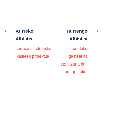
Aurreko
Hurrengo
Albistea
Albistea
Lauaxeta Telebista,
Honelako
ikasleen proiektua
gazteekaz
etorkizuna bai,
badagoelako!