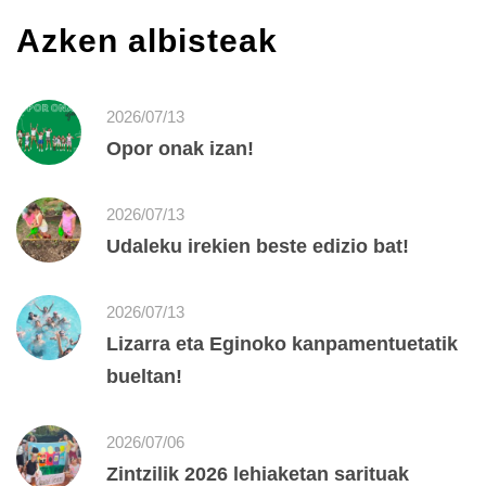
Azken albisteak
2026/07/13
Opor onak izan!
2026/07/13
Udaleku irekien beste edizio bat!
2026/07/13
Lizarra eta Eginoko kanpamentuetatik
bueltan!
2026/07/06
Zintzilik 2026 lehiaketan sarituak