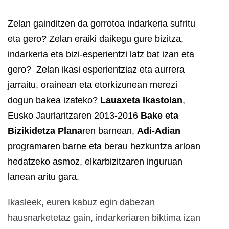
Zelan gainditzen da gorrotoa indarkeria sufritu
eta gero? Zelan eraiki daikegu gure bizitza,
indarkeria eta bizi-esperientzi latz bat izan eta
gero? Zelan ikasi esperientziaz eta aurrera
jarraitu, orainean eta etorkizunean merezi
dogun bakea izateko?
Lauaxeta Ikastolan
,
Eusko Jaurlaritzaren 2013-2016
Bake eta
Bizikidetza Plana
ren barnean,
Adi-Adian
programaren barne eta berau hezkuntza arloan
hedatzeko asmoz, elkarbizitzaren inguruan
lanean aritu gara.
Ikasleek, euren kabuz egin dabezan
hausnarketetaz gain, indarkeriaren biktima izan