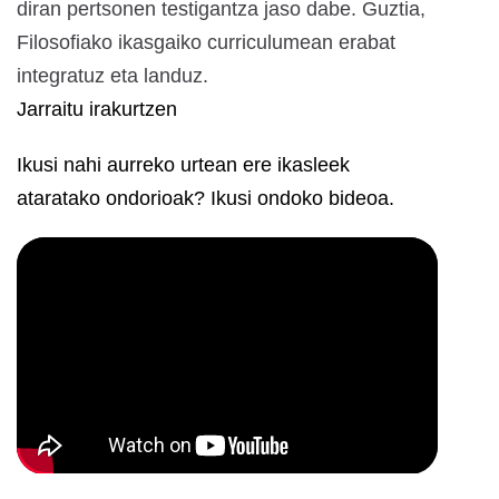
diran pertsonen testigantza jaso dabe. Guztia,
Filosofiako ikasgaiko curriculumean erabat
integratuz eta landuz.
Jarraitu irakurtzen
Ikusi nahi aurreko urtean ere ikasleek
ataratako ondorioak? Ikusi ondoko bideoa.