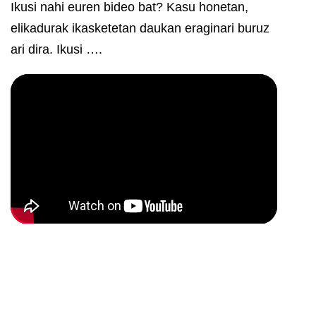
Ikusi nahi euren bideo bat? Kasu honetan,
elikadurak ikasketetan daukan eraginari buruz
ari dira. Ikusi ….