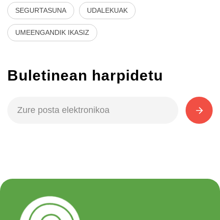
SEGURTASUNA
UDALEKUAK
UMEENGANDIK IKASIZ
Buletinean harpidetu