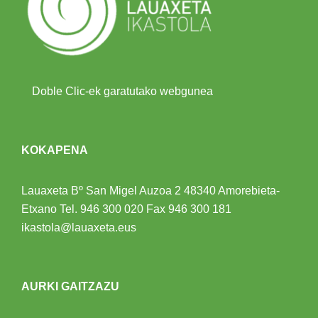
Doble Clic-ek garatutako webgunea
KOKAPENA
Lauaxeta Bº San Migel Auzoa 2
48340 Amorebieta-
Etxano
Tel.
946 300 020
Fax 946 300 181
ikastola@lauaxeta.eus
AURKI GAITZAZU