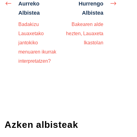
Aurreko
Hurrengo
Albistea
Albistea
Badakizu
Bakearen alde
Lauaxetako
hezten, Lauaxeta
jantokiko
Ikastolan
menuaren ikurrak
interpretatzen?
Azken albisteak