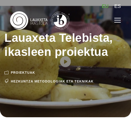
EU
ES
Lauaxeta Telebista,
ikasleen proiektua
PROIEKTUAK
HEZKUNTZA METODOLOGIAK ETA TEKNIKAK