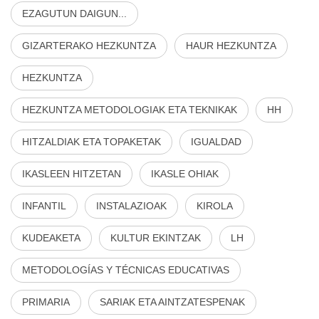
EZAGUTUN DAIGUN...
GIZARTERAKO HEZKUNTZA
HAUR HEZKUNTZA
HEZKUNTZA
HEZKUNTZA METODOLOGIAK ETA TEKNIKAK
HH
HITZALDIAK ETA TOPAKETAK
IGUALDAD
IKASLEEN HITZETAN
IKASLE OHIAK
INFANTIL
INSTALAZIOAK
KIROLA
KUDEAKETA
KULTUR EKINTZAK
LH
METODOLOGÍAS Y TÉCNICAS EDUCATIVAS
PRIMARIA
SARIAK ETA AINTZATESPENAK