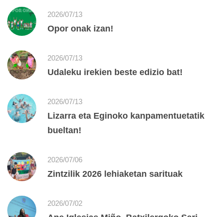
2026/07/13
Opor onak izan!
2026/07/13
Udaleku irekien beste edizio bat!
2026/07/13
Lizarra eta Eginoko kanpamentuetatik
bueltan!
2026/07/06
Zintzilik 2026 lehiaketan sarituak
2026/07/02