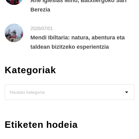
Ane Iglesias Miño, Batxilergoko Sari
Berezia
2026/07/01
Mendi Ibiltaria: natura, abentura eta
taldean bizitzeko esperientzia
Kategoriak
Etiketen hodeia