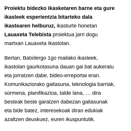
Proiektu bidezko ikasketaren barne eta gure
ikasleek esperientzia bitarteko dala
ikastearen helburuz,
ikasturte honetan
Lauaxeta Telebista
proiektua jarri dogu
martxan Lauaxeta Ikastolan.
Bertan, Batxilergo 1go mailako ikasleek,
ikastolan gaurkotasuna dauan gai bat aukeratu
eta jorratzen dabe, bideo-erreportai eran.
Komunikaziorako gaitasuna, teknologia barriak,
sormena, planifikazioa, talde lana, … dira
besteak beste garatzen dabezan gaitasunak
eta bide batez, interesekoak diran edukiak
azaltzen deuskuez, euren ikuspuntutik.