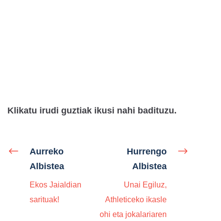
Klikatu irudi guztiak ikusi nahi badituzu.
Aurreko
Hurrengo
Albistea
Albistea
Ekos Jaialdian
Unai Egiluz,
sarituak!
Athleticeko ikasle
ohi eta jokalariaren