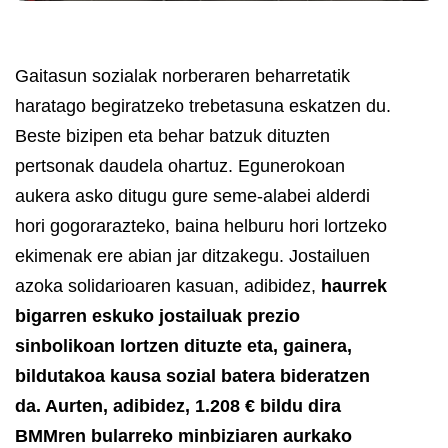
Gaitasun sozialak norberaren beharretatik
haratago begiratzeko trebetasuna eskatzen du.
Beste bizipen eta behar batzuk dituzten
pertsonak daudela ohartuz. Egunerokoan
aukera asko ditugu gure seme-alabei alderdi
hori gogorarazteko, baina helburu hori lortzeko
ekimenak ere abian jar ditzakegu.
Jostailuen
azoka solidarioaren kasuan, adibidez,
haurrek
bigarren eskuko jostailuak prezio
sinbolikoan lortzen dituzte eta, gainera,
bildutakoa kausa sozial batera bideratzen
da.
Aurten, adibidez, 1.208 € bildu dira
BMMren bularreko minbiziaren aurkako