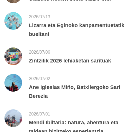
2026/07/13
Lizarra eta Eginoko kanpamentuetatik
bueltan!
2026/07/06
Zintzilik 2026 lehiaketan sarituak
2026/07/02
Ane Iglesias Miño, Batxilergoko Sari
Berezia
2026/07/01
Mendi Ibiltaria: natura, abentura eta
taldean bizitzeko esperientzia