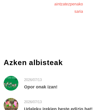
aintzatezpenako
saria
Azken albisteak
2026/07/13
Opor onak izan!
2026/07/13
Udaleku irekien beste edizio bat!