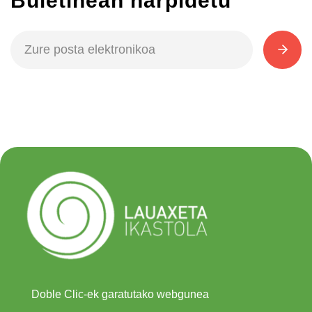
Buletinean harpidetu
Doble Clic-ek garatutako webgunea