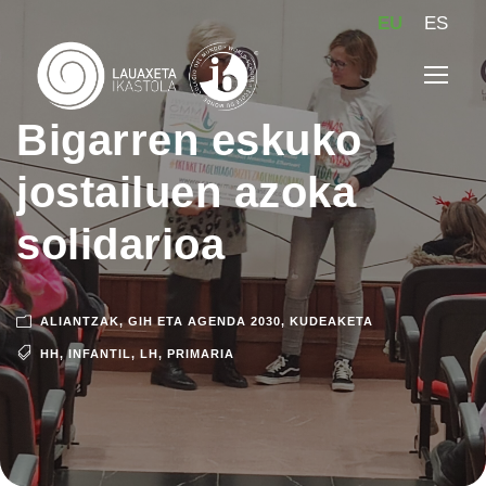
EU
ES
Bigarren eskuko
jostailuen azoka
solidarioa
ALIANTZAK
,
GIH ETA AGENDA 2030
,
KUDEAKETA
HH
,
INFANTIL
,
LH
,
PRIMARIA