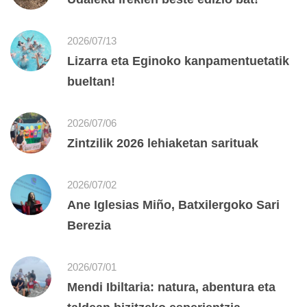
2026/07/13
Lizarra eta Eginoko kanpamentuetatik
bueltan!
2026/07/06
Zintzilik 2026 lehiaketan sarituak
2026/07/02
Ane Iglesias Miño, Batxilergoko Sari
Berezia
2026/07/01
Mendi Ibiltaria: natura, abentura eta