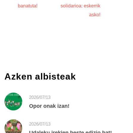
banatuta!
solidarioa: eskerrik
asko!
Azken albisteak
2026/07/13
Opor onak izan!
2026/07/13
Udaleku irekien beste edizio bat!