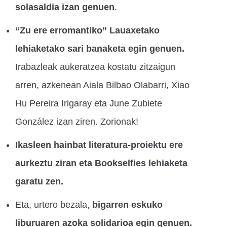
solasaldia izan genuen
.
“Zu ere erromantiko” Lauaxetako
lehiaketako sari banaketa egin genuen.
Irabazleak aukeratzea kostatu zitzaigun
arren, azkenean Aiala Bilbao Olabarri, Xiao
Hu Pereira Irigaray eta June Zubiete
González izan ziren. Zorionak!
Ikasleen hainbat literatura-proiektu ere
aurkeztu ziran eta Bookselfies lehiaketa
garatu zen.
Eta, urtero bezala,
bigarren eskuko
liburuaren azoka solidarioa egin genuen.