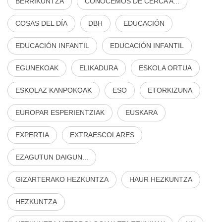
BERRIKUNTZA
CONOCEMOS DE CERCA A...
COSAS DEL DÍA
DBH
EDUCACIÓN
EDUCACIÓN INFANTIL
EDUCACIÓN INFANTIL
EGUNEKOAK
ELIKADURA
ESKOLA ORTUA
ESKOLAZ KANPOKOAK
ESO
ETORKIZUNA
EUROPAR ESPERIENTZIAK
EUSKARA
EXPERTIA
EXTRAESCOLARES
EZAGUTUN DAIGUN...
GIZARTERAKO HEZKUNTZA
HAUR HEZKUNTZA
HEZKUNTZA