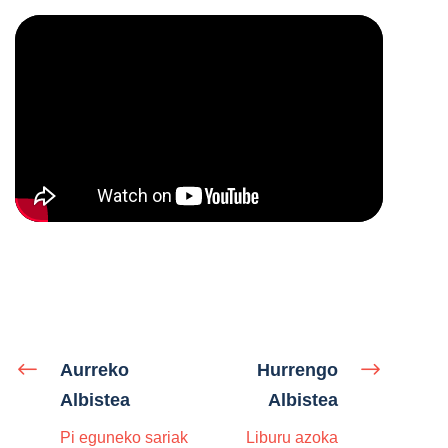
Aurreko
Hurrengo
Albistea
Albistea
Pi eguneko sariak
Liburu azoka