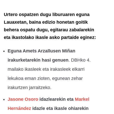
Urtero ospatzen dugu liburuaren eguna
Lauaxetan, baina edizio honetan goitik
behera ospatu dugu, egitarau zabalarekin
eta ikastolako ikasle asko partaide eginez:
Eguna Amets Arzallusen Miñan
irakurketarekin hasi genuen
. DBHko 4.
mailako ikasleek eta irakasleek elkarri
lekukoa eman zioten, egunean zehar
irakurtzen jarraitzeko.
Jasone Osoro
idazlearekin eta
Markel
Hernández
idazle eta ikasle ohiarekin