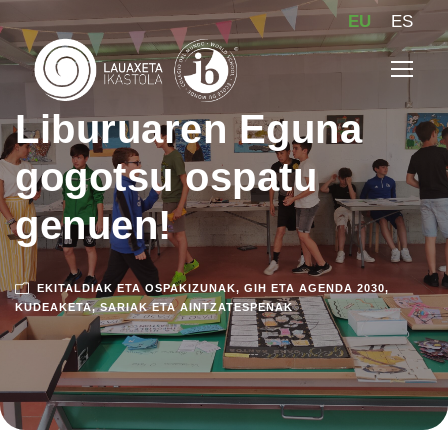
EU
ES
Liburuaren Eguna
gogotsu ospatu
genuen!
EKITALDIAK ETA OSPAKIZUNAK
,
GIH ETA AGENDA 2030
,
KUDEAKETA
,
SARIAK ETA AINTZATESPENAK