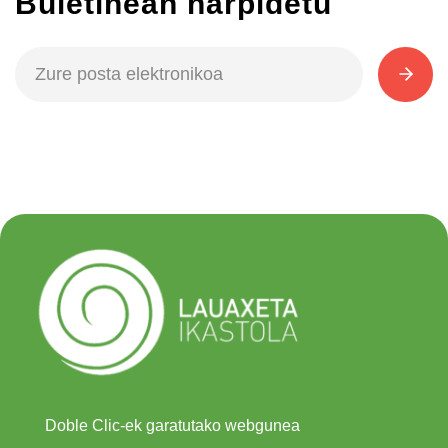
Buletinean harpidetu
Doble Clic-ek garatutako webgunea