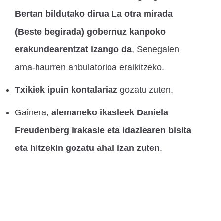
Bertan bildutako dirua La otra mirada
(Beste begirada) gobernuz kanpoko
erakundearentzat izango da
, Senegalen
ama-haurren anbulatorioa eraikitzeko.
Txikiek ipuin kontalariaz
gozatu zuten.
Gainera,
alemaneko ikasleek Daniela
Freudenberg irakasle eta idazlearen bisita
eta hitzekin gozatu ahal izan zuten
.