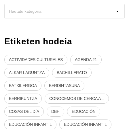
Etiketen hodeia
ACTIVIDADES CULTURALES
AGENDA 21
ALKAR LAGUNTZA
BACHILLERATO
BATXILERGOA
BERDINTASUNA
BERRIKUNTZA
CONOCEMOS DE CERCA A...
COSAS DEL DÍA
DBH
EDUCACIÓN
EDUCACIÓN INFANTIL
EDUCACIÓN INFANTIL