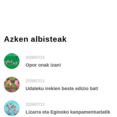
Azken albisteak
2026/07/13
Opor onak izan!
2026/07/13
Udaleku irekien beste edizio bat!
2026/07/13
Lizarra eta Eginoko kanpamentuetatik