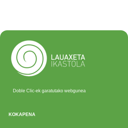
Doble Clic-ek garatutako webgunea
KOKAPENA