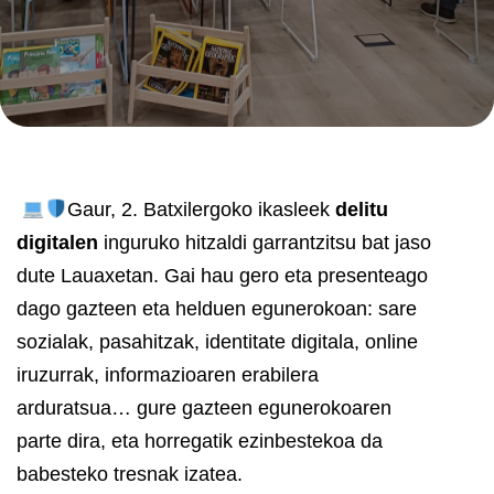
Gaur, 2. Batxilergoko ikasleek
delitu
digitalen
inguruko hitzaldi garrantzitsu bat jaso
dute Lauaxetan. Gai hau gero eta presenteago
dago gazteen eta helduen egunerokoan: sare
sozialak, pasahitzak, identitate digitala, online
iruzurrak, informazioaren erabilera
arduratsua… gure gazteen egunerokoaren
parte dira, eta horregatik ezinbestekoa da
babesteko tresnak izatea.