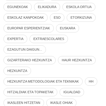
EGUNEKOAK
ELIKADURA
ESKOLA ORTUA
ESKOLAZ KANPOKOAK
ESO
ETORKIZUNA
EUROPAR ESPERIENTZIAK
EUSKARA
EXPERTIA
EXTRAESCOLARES
EZAGUTUN DAIGUN...
GIZARTERAKO HEZKUNTZA
HAUR HEZKUNTZA
HEZKUNTZA
HEZKUNTZA METODOLOGIAK ETA TEKNIKAK
HH
HITZALDIAK ETA TOPAKETAK
IGUALDAD
IKASLEEN HITZETAN
IKASLE OHIAK