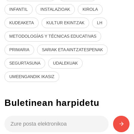
INFANTIL
INSTALAZIOAK
KIROLA
KUDEAKETA
KULTUR EKINTZAK
LH
METODOLOGÍAS Y TÉCNICAS EDUCATIVAS
PRIMARIA
SARIAK ETA AINTZATESPENAK
SEGURTASUNA
UDALEKUAK
UMEENGANDIK IKASIZ
Buletinean harpidetu