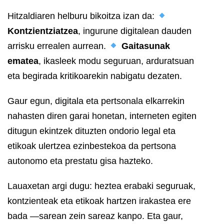
Hitzaldiaren helburu bikoitza izan da:
Kontzientziatzea
, ingurune digitalean dauden
arrisku errealen aurrean.
Gaitasunak
ematea
, ikasleek modu seguruan, arduratsuan
eta begirada kritikoarekin nabigatu dezaten.
Gaur egun, digitala eta pertsonala elkarrekin
nahasten diren garai honetan, interneten egiten
ditugun ekintzek dituzten ondorio legal eta
etikoak ulertzea ezinbestekoa da pertsona
autonomo eta prestatu gisa hazteko.
Lauaxetan argi dugu: heztea erabaki seguruak,
kontzienteak eta etikoak hartzen irakastea ere
bada —sarean zein sareaz kanpo. Eta gaur,