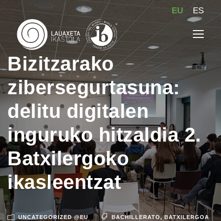
EU
ES
Bizitzarako
zibersegurtasuna:
delitu digitalen
inguruko hitzaldia 2.
Batxilergoko
ikasleentzat
UNCATEGORIZED @EU
BACHILLERATO
,
BATXILERGOA