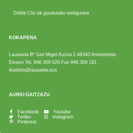
Doble Clic-ek garatutako webgunea
KOKAPENA
Lauaxeta Bº San Migel Auzoa 2
48340 Amorebieta-
Etxano
Tel.
946 300 020
Fax 946 300 181
ikastola@lauaxeta.eus
AURKI GAITZAZU
Facebook
Youtube
Twitter
Instagram
Pinterest