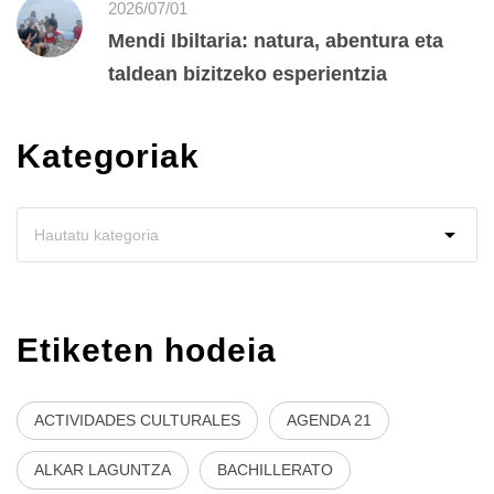
2026/07/01
Mendi Ibiltaria: natura, abentura eta
taldean bizitzeko esperientzia
Kategoriak
Etiketen hodeia
ACTIVIDADES CULTURALES
AGENDA 21
ALKAR LAGUNTZA
BACHILLERATO