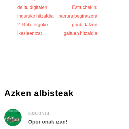
delitu digitalen
Estruchekin:
inguruko hitzaldia
barrura begiratzera
2. Batxilergoko
gonbidatzen
ikasleentzat
gaituen hitzaldia
Azken albisteak
2026/07/13
Opor onak izan!