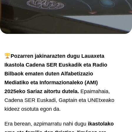
Pozarren jakinarazten dugu Lauaxeta
Ikastola Cadena SER Euskadik eta Radio
Bilbaok ematen duten Alfabetizazio
Mediatiko eta Informazionaleko (AMI)
2025eko Sariaz aitortu dutela.
Epaimahaia,
Cadena SER Euskadi, Gaptain eta UNEtxeako
kideez osotuta egon da.
Era berean, azpimarratu nahi dugu
ikastolako