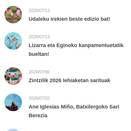
2026/07/13
Udaleku irekien beste edizio bat!
2026/07/13
Lizarra eta Eginoko kanpamentuetatik
bueltan!
2026/07/06
Zintzilik 2026 lehiaketan sarituak
2026/07/02
Ane Iglesias Miño, Batxilergoko Sari
Berezia