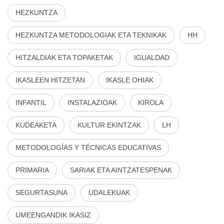
HEZKUNTZA
HEZKUNTZA METODOLOGIAK ETA TEKNIKAK
HH
HITZALDIAK ETA TOPAKETAK
IGUALDAD
IKASLEEN HITZETAN
IKASLE OHIAK
INFANTIL
INSTALAZIOAK
KIROLA
KUDEAKETA
KULTUR EKINTZAK
LH
METODOLOGÍAS Y TÉCNICAS EDUCATIVAS
PRIMARIA
SARIAK ETA AINTZATESPENAK
SEGURTASUNA
UDALEKUAK
UMEENGANDIK IKASIZ