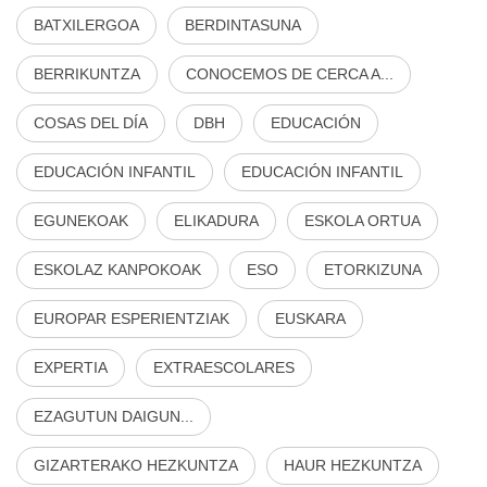
BATXILERGOA
BERDINTASUNA
BERRIKUNTZA
CONOCEMOS DE CERCA A...
COSAS DEL DÍA
DBH
EDUCACIÓN
EDUCACIÓN INFANTIL
EDUCACIÓN INFANTIL
EGUNEKOAK
ELIKADURA
ESKOLA ORTUA
ESKOLAZ KANPOKOAK
ESO
ETORKIZUNA
EUROPAR ESPERIENTZIAK
EUSKARA
EXPERTIA
EXTRAESCOLARES
EZAGUTUN DAIGUN...
GIZARTERAKO HEZKUNTZA
HAUR HEZKUNTZA