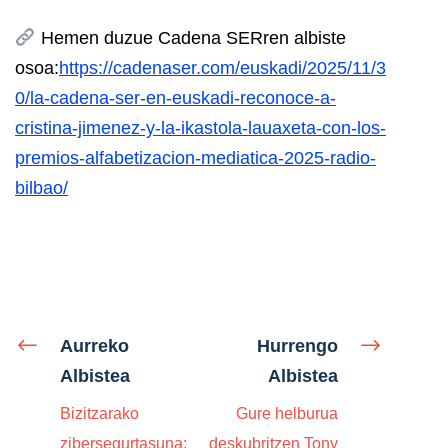
Hemen duzue Cadena SERren albiste
osoa:
https://cadenaser.com/euskadi/2025/11/3
0/la-cadena-ser-en-euskadi-reconoce-a-
cristina-jimenez-y-la-ikastola-lauaxeta-con-los-
premios-alfabetizacion-mediatica-2025-radio-
bilbao/
Aurreko
Hurrengo
Albistea
Albistea
Bizitzarako
Gure helburua
zibersegurtasuna:
deskubritzen Tony