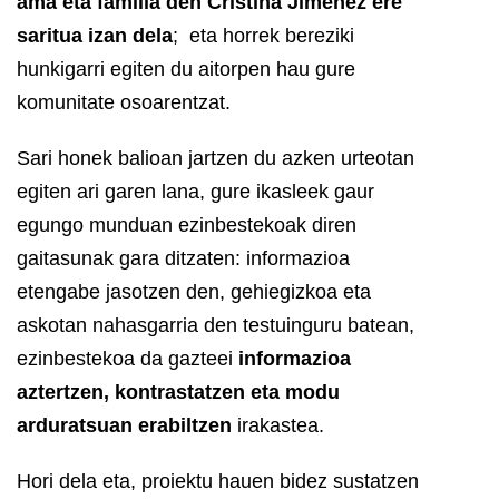
ama eta familia den Cristina Jiménez ere
saritua izan dela
; eta horrek bereziki
hunkigarri egiten du aitorpen hau gure
komunitate osoarentzat.
Sari honek balioan jartzen du azken urteotan
egiten ari garen lana, gure ikasleek gaur
egungo munduan ezinbestekoak diren
gaitasunak gara ditzaten: informazioa
etengabe jasotzen den, gehiegizkoa eta
askotan nahasgarria den testuinguru batean,
ezinbestekoa da gazteei
informazioa
aztertzen, kontrastatzen eta modu
arduratsuan erabiltzen
irakastea.
Hori dela eta, proiektu hauen bidez sustatzen