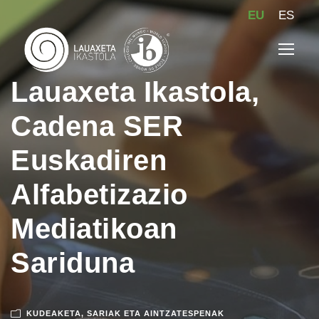
EU
ES
Lauaxeta Ikastola,
Cadena SER
Euskadiren
Alfabetizazio
Mediatikoan
Sariduna
KUDEAKETA
,
SARIAK ETA AINTZATESPENAK