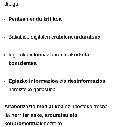
ditugu:
Pentsamendu kritikoa
Baliabide digitalen
erabilera arduratsua
Inguruko informazioaren
irakurketa
kontzientea
Egiazko informazioa
eta
desinformazioa
bereizteko gaitasuna
Alfabetizazio mediatikoa
ezinbesteko tresna
da
herritar aske, arduratsu eta
konprometituak
hezteko.