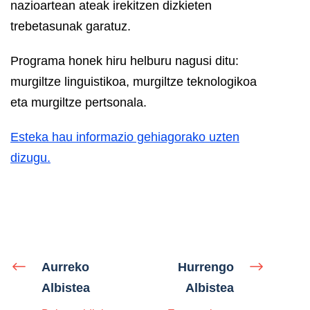
nazioartean ateak irekitzen dizkieten
trebetasunak garatuz.
Programa honek hiru helburu nagusi ditu:
murgiltze linguistikoa, murgiltze teknologikoa
eta murgiltze pertsonala.
Esteka hau informazio gehiagorako uzten
dizugu.
Aurreko
Hurrengo
Albistea
Albistea