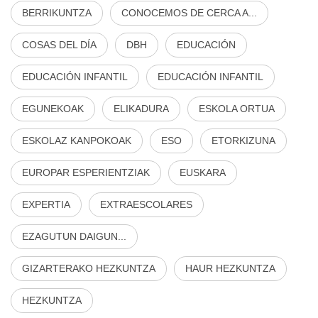
BERRIKUNTZA
CONOCEMOS DE CERCA A...
COSAS DEL DÍA
DBH
EDUCACIÓN
EDUCACIÓN INFANTIL
EDUCACIÓN INFANTIL
EGUNEKOAK
ELIKADURA
ESKOLA ORTUA
ESKOLAZ KANPOKOAK
ESO
ETORKIZUNA
EUROPAR ESPERIENTZIAK
EUSKARA
EXPERTIA
EXTRAESCOLARES
EZAGUTUN DAIGUN...
GIZARTERAKO HEZKUNTZA
HAUR HEZKUNTZA
HEZKUNTZA