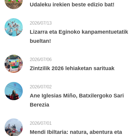
Udaleku irekien beste edizio bat!
2026/07/13
Lizarra eta Eginoko kanpamentuetatik
bueltan!
2026/07/06
Zintzilik 2026 lehiaketan sarituak
2026/07/02
Ane Iglesias Miño, Batxilergoko Sari
Berezia
2026/07/01
Mendi Ibiltaria: natura, abentura eta