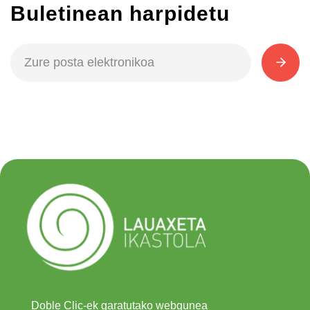
Buletinean harpidetu
Doble Clic-ek garatutako webgunea