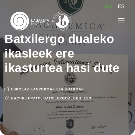
EU
ES
Batxilergo dualeko
ikasleek ere
ikasturtea hasi dute
ESKOLAZ KANPOKOAK ETA UDAKOAK
BACHILLERATO
,
BATXILERGOA
,
DBH
,
ESO