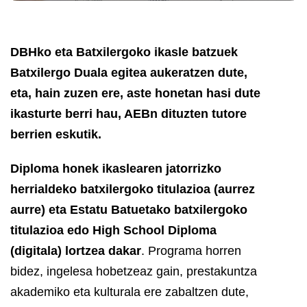
DBHko eta Batxilergoko ikasle batzuek
Batxilergo Duala egitea aukeratzen dute,
eta, hain zuzen ere, aste honetan hasi dute
ikasturte berri hau, AEBn dituzten tutore
berrien eskutik.
Diploma honek ikaslearen jatorrizko
herrialdeko batxilergoko titulazioa (aurrez
aurre) eta Estatu Batuetako batxilergoko
titulazioa edo High School Diploma
(digitala) lortzea dakar
. Programa horren
bidez, ingelesa hobetzeaz gain, prestakuntza
akademiko eta kulturala ere zabaltzen dute,