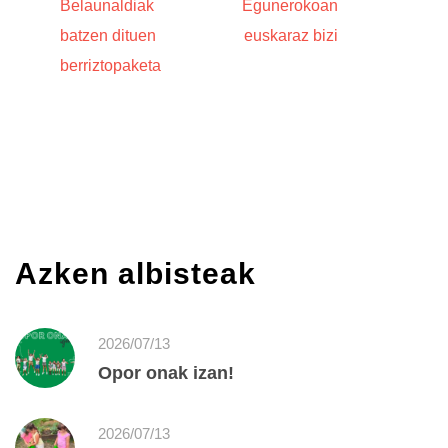
Belaunaldiak
Egunerokoan
batzen dituen
euskaraz bizi
berriztopaketa
Azken albisteak
2026/07/13
Opor onak izan!
2026/07/13