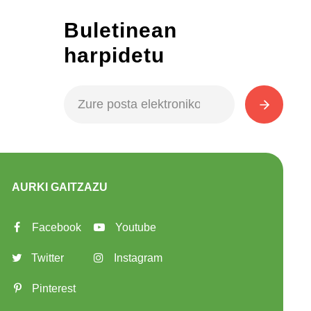
Buletinean
harpidetu
AURKI GAITZAZU
Facebook
Youtube
Twitter
Instagram
Pinterest