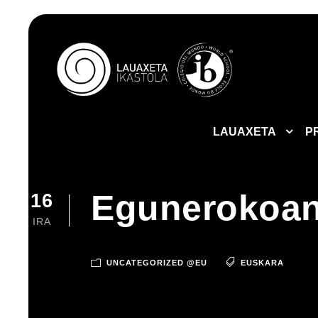
LAUAXETA
P
Egunerokoan 
16
IRA
UNCATEGORIZED @EU
EUSKARA