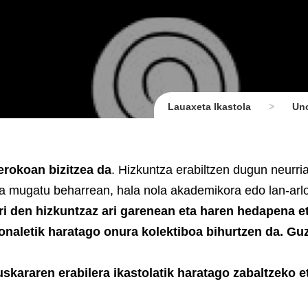
Lauaxeta Ikastola
>
Un
erokoan bizitzea da
. Hizkuntza erabiltzen dugun neurri
ra mugatu beharrean, hala nola akademikora edo lan-arlo
rri den hizkuntzaz ari garenean eta haren hedapena e
naletik haratago onura kolektiboa bihurtzen da. Gu
skararen erabilera ikastolatik haratago zabaltzeko e