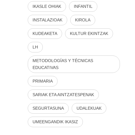
IKASLE OHIAK
INFANTIL
INSTALAZIOAK
KIROLA
KUDEAKETA
KULTUR EKINTZAK
LH
METODOLOGÍAS Y TÉCNICAS
EDUCATIVAS
PRIMARIA
SARIAK ETA AINTZATESPENAK
SEGURTASUNA
UDALEKUAK
UMEENGANDIK IKASIZ