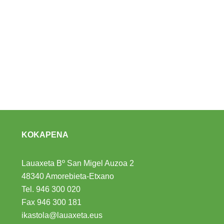
KOKAPENA
Lauaxeta Bº San Migel Auzoa 2
48340 Amorebieta-Etxano
Tel.
946 300 020
Fax 946 300 181
ikastola@lauaxeta.eus