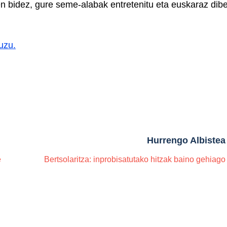
en bidez, gure seme-alabak entretenitu eta euskaraz dibe
uzu.
Hurrengo Albistea
e
Bertsolaritza: inprobisatutako hitzak baino gehiago