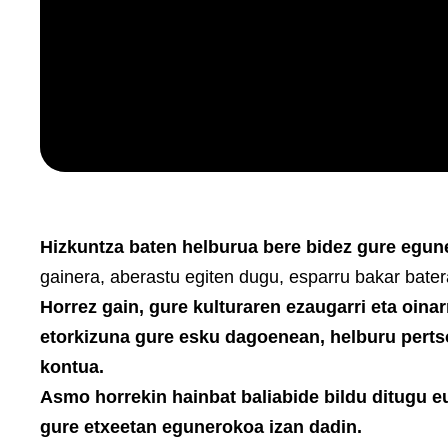
Hizkuntza baten helburua bere bidez gure egun
gainera, aberastu egiten dugu, esparru bakar bate
Horrez gain, gure kulturaren ezaugarri eta oina
etorkizuna gure esku dagoenean, helburu pertso
kontua.
Asmo horrekin hainbat baliabide bildu ditugu eu
gure etxeetan egunerokoa izan dadin.