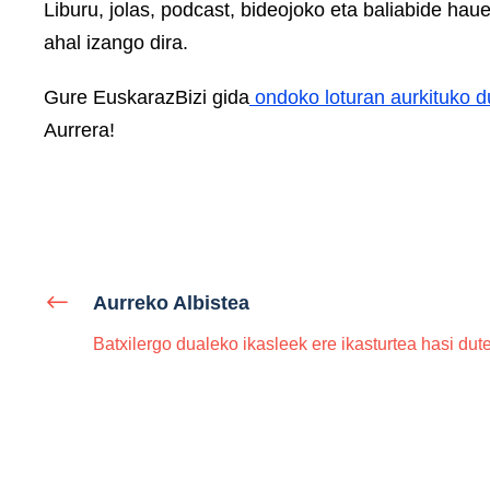
Liburu, jolas, podcast, bideojoko eta baliabide hau
ahal izango dira.
Gure EuskarazBizi gida
ondoko loturan aurkituko d
Aurrera!
Aurreko Albistea
Batxilergo dualeko ikasleek ere ikasturtea hasi dut