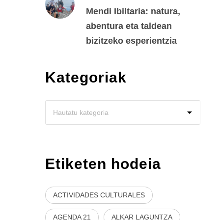
Mendi Ibiltaria: natura,
abentura eta taldean
bizitzeko esperientzia
Kategoriak
Etiketen hodeia
ACTIVIDADES CULTURALES
AGENDA 21
ALKAR LAGUNTZA