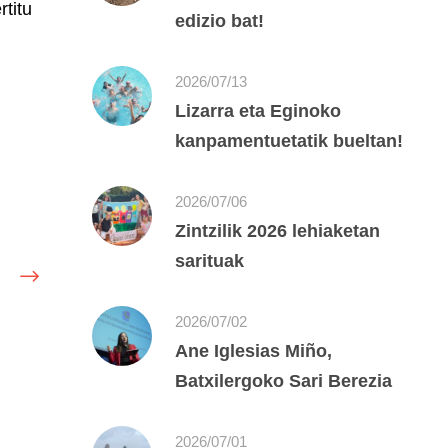
rtitu
edizio bat!
2026/07/13
Lizarra eta Eginoko
kanpamentuetatik bueltan!
2026/07/06
Zintzilik 2026 lehiaketan
sarituak
2026/07/02
Ane Iglesias Miño,
Batxilergoko Sari Berezia
2026/07/01