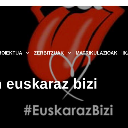
ROIEKTUA
ZERBITZUAK
MATRIKULAZIOAK
I
euskaraz bizi