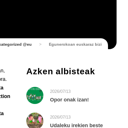
categorized @eu
>
Egunerokoan euskaraz bizi
Azken albisteak
an,
ra.
ta
2026/07/13
ztion
Opor onak izan!
ta
2026/07/13
Udaleku irekien beste