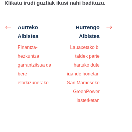
Klikatu irudi guztiak ikusi nahi badituzu.
Aurreko
Hurrengo
Albistea
Albistea
Finantza-
Lauaxetako bi
hezkuntza
taldek parte
garrantzitsua da
hartuko dute
bere
igande honetan
etorkizunerako
San Mameseko
GreenPower
lasterketan