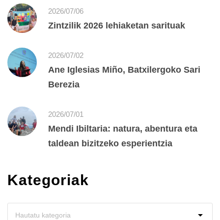
2026/07/06
Zintzilik 2026 lehiaketan sarituak
2026/07/02
Ane Iglesias Miño, Batxilergoko Sari
Berezia
2026/07/01
Mendi Ibiltaria: natura, abentura eta
taldean bizitzeko esperientzia
Kategoriak