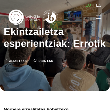
EU
ES
Ekintzailetza
esperientziak: Errotik
ALIANTZAK
DBH
,
ESO
Norbere errealitatea hobetzeko