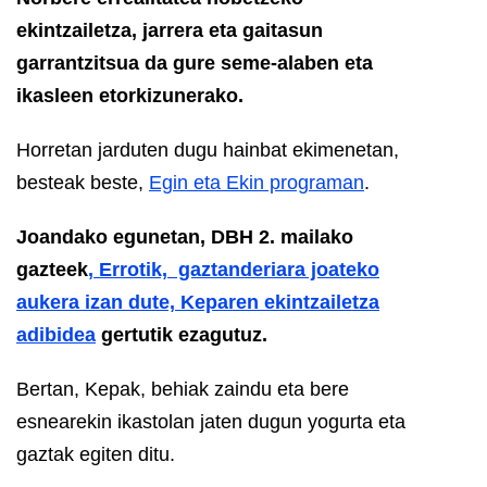
ekintzailetza, jarrera eta gaitasun
garrantzitsua da gure seme-alaben eta
ikasleen etorkizunerako.
Horretan jarduten dugu hainbat ekimenetan,
besteak beste,
Egin eta Ekin programan
.
Joandako egunetan, DBH 2. mailako
gazteek
, Errotik, gaztanderiara joateko
aukera izan dute, Keparen ekintzailetza
adibidea
gertutik ezagutuz.
Bertan, Kepak, behiak zaindu eta bere
esnearekin ikastolan jaten dugun yogurta eta
gaztak egiten ditu.