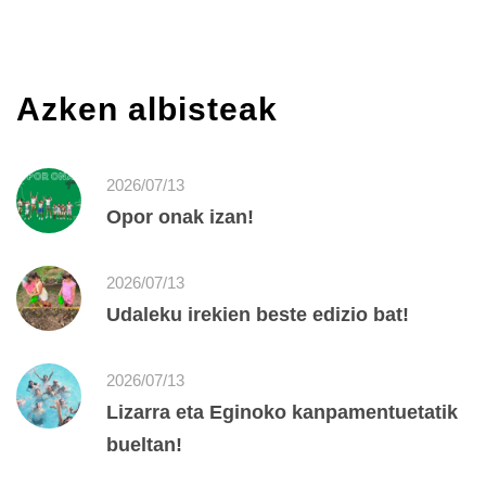
Azken albisteak
2026/07/13
Opor onak izan!
2026/07/13
Udaleku irekien beste edizio bat!
2026/07/13
Lizarra eta Eginoko kanpamentuetatik
bueltan!