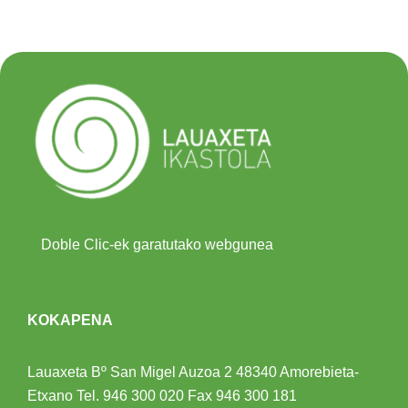
Doble Clic-ek garatutako webgunea
KOKAPENA
Lauaxeta Bº San Migel Auzoa 2
48340 Amorebieta-
Etxano
Tel.
946 300 020
Fax 946 300 181