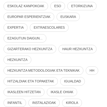
ESKOLAZ KANPOKOAK
ESO
ETORKIZUNA
EUROPAR ESPERIENTZIAK
EUSKARA
EXPERTIA
EXTRAESCOLARES
EZAGUTUN DAIGUN...
GIZARTERAKO HEZKUNTZA
HAUR HEZKUNTZA
HEZKUNTZA
HEZKUNTZA METODOLOGIAK ETA TEKNIKAK
HH
HITZALDIAK ETA TOPAKETAK
IGUALDAD
IKASLEEN HITZETAN
IKASLE OHIAK
INFANTIL
INSTALAZIOAK
KIROLA