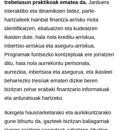
trebetasun praktikoak ematea da.
Jarduera
interaktibo eta dinamikoen bidez, parte-
hartzaileek hainbat finantza-arrisku mota
identifikatzen, ebaluatzen eta kudeatzen
ikasten dute, hala nola kreditu-arriskua,
inbertsio-arriskua eta aseguru-arriskua.
Programak funtsezko kontzeptuak ere jorratzen
ditu, hala nola aurrekontu pertsonala,
aurrezkia, inbertsioa eta asegurua, eta ikasleei
beharrezko tresnak ematen dizkie beren
bizitzan zehar erabaki finantzario informatuak
eta arduratsuak hartzeko.
Ikasgela hausnarketarako eta aurkikuntzarako
gune bihurtu da, gazteek bizitzan baliagarriak
izango zaizkien ezagutzak aztertzen zituzten