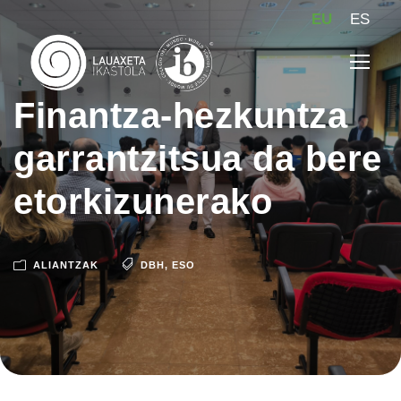
EU
ES
Finantza-hezkuntza
garrantzitsua da bere
etorkizunerako
ALIANTZAK
DBH
,
ESO