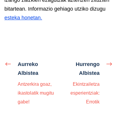
bitartean. Informazio gehiago utziko dizugu
esteka honetan.
Aurreko
Hurrengo
Albistea
Albistea
Antzerkira goaz,
Ekintzailetza
ikastolatik mugitu
esperientziak:
gabe!
Errotik