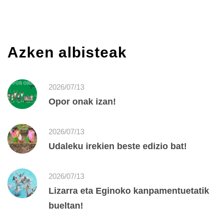
Azken albisteak
2026/07/13
Opor onak izan!
2026/07/13
Udaleku irekien beste edizio bat!
2026/07/13
Lizarra eta Eginoko kanpamentuetatik
bueltan!