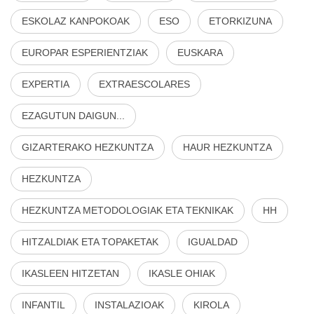
ESKOLAZ KANPOKOAK
ESO
ETORKIZUNA
EUROPAR ESPERIENTZIAK
EUSKARA
EXPERTIA
EXTRAESCOLARES
EZAGUTUN DAIGUN...
GIZARTERAKO HEZKUNTZA
HAUR HEZKUNTZA
HEZKUNTZA
HEZKUNTZA METODOLOGIAK ETA TEKNIKAK
HH
HITZALDIAK ETA TOPAKETAK
IGUALDAD
IKASLEEN HITZETAN
IKASLE OHIAK
INFANTIL
INSTALAZIOAK
KIROLA