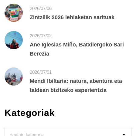
2026/07/06
Zintzilik 2026 lehiaketan sarituak
2026/07/02
Ane Iglesias Miño, Batxilergoko Sari
Berezia
2026/07/01
Mendi Ibiltaria: natura, abentura eta
taldean bizitzeko esperientzia
Kategoriak