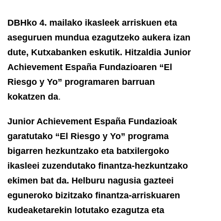
DBHko 4. mailako ikasleek arriskuen eta
aseguruen mundua ezagutzeko aukera izan
dute, Kutxabanken eskutik. Hitzaldia Junior
Achievement España Fundazioaren “El
Riesgo y Yo” programaren barruan
kokatzen da
.
Junior Achievement España Fundazioak
garatutako “El Riesgo y Yo” programa
bigarren hezkuntzako eta batxilergoko
ikasleei zuzendutako finantza-hezkuntzako
ekimen bat da. Helburu nagusia gazteei
eguneroko bizitzako finantza-arriskuaren
kudeaketarekin lotutako ezagutza eta