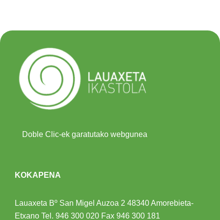
Doble Clic-ek garatutako webgunea
KOKAPENA
Lauaxeta Bº San Migel Auzoa 2
48340 Amorebieta-
Etxano
Tel.
946 300 020
Fax 946 300 181