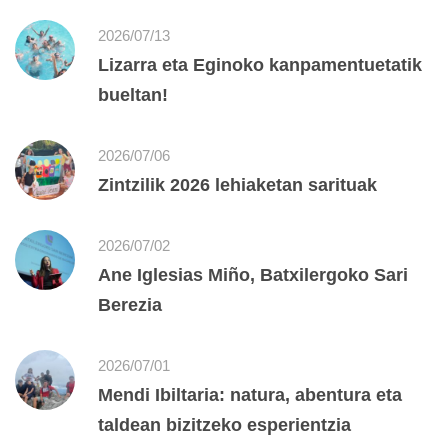
2026/07/13
Lizarra eta Eginoko kanpamentuetatik
bueltan!
2026/07/06
Zintzilik 2026 lehiaketan sarituak
2026/07/02
Ane Iglesias Miño, Batxilergoko Sari
Berezia
2026/07/01
Mendi Ibiltaria: natura, abentura eta
taldean bizitzeko esperientzia