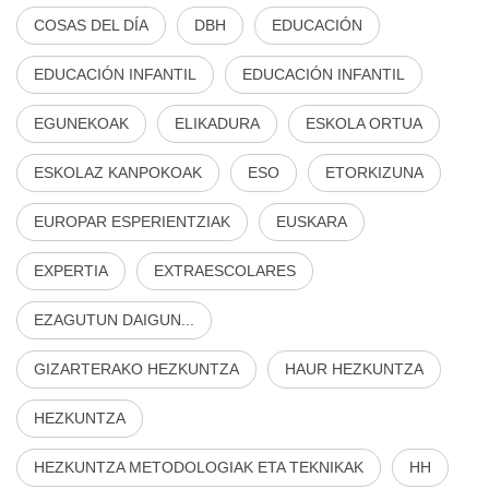
COSAS DEL DÍA
DBH
EDUCACIÓN
EDUCACIÓN INFANTIL
EDUCACIÓN INFANTIL
EGUNEKOAK
ELIKADURA
ESKOLA ORTUA
ESKOLAZ KANPOKOAK
ESO
ETORKIZUNA
EUROPAR ESPERIENTZIAK
EUSKARA
EXPERTIA
EXTRAESCOLARES
EZAGUTUN DAIGUN...
GIZARTERAKO HEZKUNTZA
HAUR HEZKUNTZA
HEZKUNTZA
HEZKUNTZA METODOLOGIAK ETA TEKNIKAK
HH