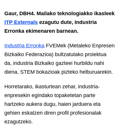
Gaur, DBH4. Mailako teknologiakko ikasleek
ITP Externals
ezagutu dute, Industria
Erronka ekimenaren barnean.
Industria Erronka
FVEMek (Metaleko Enpresen
Bizkaiko Federazioa) bultzatutako proiektua
da, industria Bizkaiko gazteei hurbildu nahi
diena, STEM bokazioak pizteko helburuarekin.
Horretarako, ikasturtean zehar, industria-
enpresekin egindako topaketetan parte
hartzeko aukera dugu, haien jarduera eta
gehien eskatzen diren profil profesionalak
ezagutzeko.