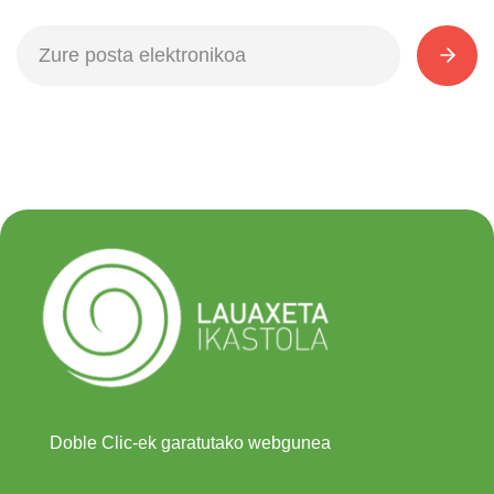
Doble Clic-ek garatutako webgunea