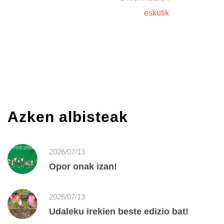
eskutik
Azken albisteak
2026/07/13
Opor onak izan!
2026/07/13
Udaleku irekien beste edizio bat!