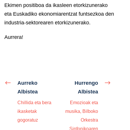
Ekimen positiboa da ikasleen etorkizunerako
eta Euskadiko ekonomiarentzat funtsezkoa den
industria-sektorearen etorkizunerako.
Aurrera!
Aurreko
Hurrengo
Albistea
Albistea
Chillida eta bera
Emozioak eta
ikasketak
musika, Bilboko
gogoratuz
Orkestra
Sinfonikoaren