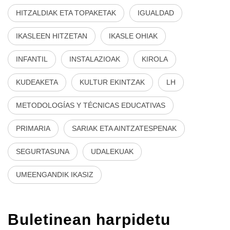
HITZALDIAK ETA TOPAKETAK
IGUALDAD
IKASLEEN HITZETAN
IKASLE OHIAK
INFANTIL
INSTALAZIOAK
KIROLA
KUDEAKETA
KULTUR EKINTZAK
LH
METODOLOGÍAS Y TÉCNICAS EDUCATIVAS
PRIMARIA
SARIAK ETA AINTZATESPENAK
SEGURTASUNA
UDALEKUAK
UMEENGANDIK IKASIZ
Buletinean harpidetu