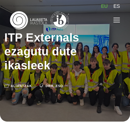
EU
ES
ITP Externals
ezagutu dute
ikasleek
ALIANTZAK
DBH
,
ESO