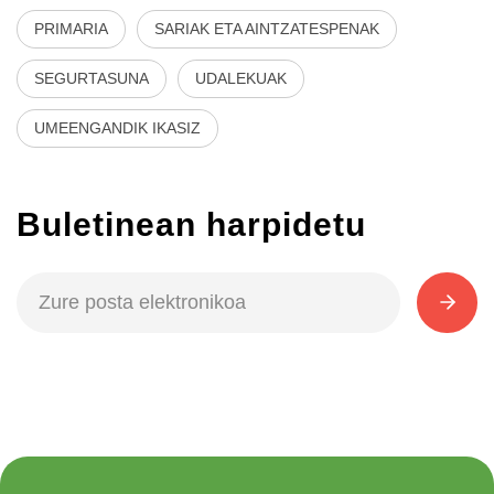
PRIMARIA
SARIAK ETA AINTZATESPENAK
SEGURTASUNA
UDALEKUAK
UMEENGANDIK IKASIZ
Buletinean harpidetu