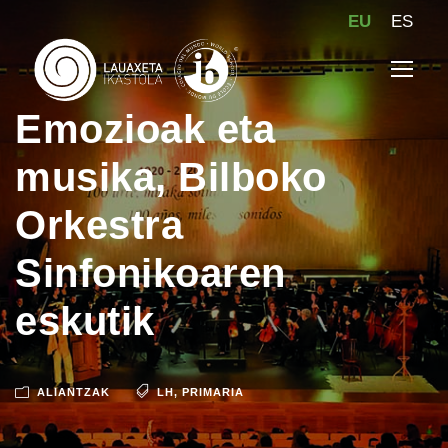
EU
ES
Emozioak eta
musika, Bilboko
Orkestra
Sinfonikoaren
eskutik
ALIANTZAK
LH
,
PRIMARIA