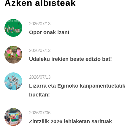
Azken albisteak
2026/07/13
Opor onak izan!
2026/07/13
Udaleku irekien beste edizio bat!
2026/07/13
Lizarra eta Eginoko kanpamentuetatik
bueltan!
2026/07/06
Zintzilik 2026 lehiaketan sarituak