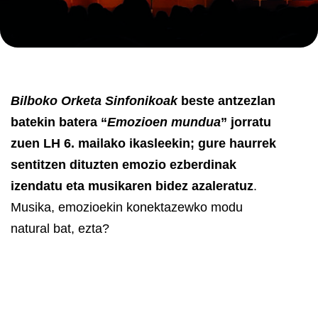
Bilboko Orketa Sinfonikoak
beste antzezlan
batekin batera “
Emozioen mundua
” jorratu
zuen LH 6. mailako ikasleekin; gure haurrek
sentitzen dituzten emozio ezberdinak
izendatu eta musikaren bidez azaleratuz
.
Musika, emozioekin konektazewko modu
natural bat, ezta?