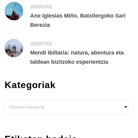
2026/07/02
Ane Iglesias Miño, Batxilergoko Sari
Berezia
2026/07/01
Mendi Ibiltaria: natura, abentura eta
taldean bizitzeko esperientzia
Kategoriak