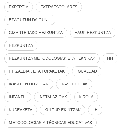
EXPERTIA
EXTRAESCOLARES
EZAGUTUN DAIGUN...
GIZARTERAKO HEZKUNTZA
HAUR HEZKUNTZA
HEZKUNTZA
HEZKUNTZA METODOLOGIAK ETA TEKNIKAK
HH
HITZALDIAK ETA TOPAKETAK
IGUALDAD
IKASLEEN HITZETAN
IKASLE OHIAK
INFANTIL
INSTALAZIOAK
KIROLA
KUDEAKETA
KULTUR EKINTZAK
LH
METODOLOGÍAS Y TÉCNICAS EDUCATIVAS