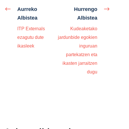
Aurreko
Hurrengo
Albistea
Albistea
ITP Externals
Kudeaketako
ezagutu dute
jardunbide egokien
ikasleek
inguruan
partekatzen eta
ikasten jarraitzen
dugu