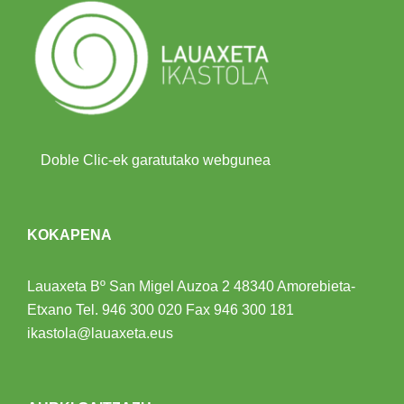
Doble Clic-ek garatutako webgunea
KOKAPENA
Lauaxeta Bº San Migel Auzoa 2
48340 Amorebieta-
Etxano
Tel.
946 300 020
Fax 946 300 181
ikastola@lauaxeta.eus