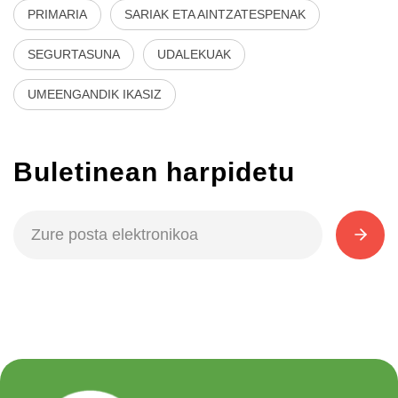
PRIMARIA
SARIAK ETA AINTZATESPENAK
SEGURTASUNA
UDALEKUAK
UMEENGANDIK IKASIZ
Buletinean harpidetu