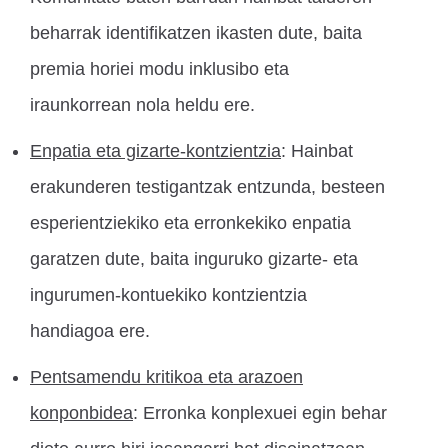
beharrak identifikatzen ikasten dute, baita
premia horiei modu inklusibo eta
iraunkorrean nola heldu ere.
Enpatia eta gizarte-kontzientzia
: Hainbat
erakunderen testigantzak entzunda, besteen
esperientziekiko eta erronkekiko enpatia
garatzen dute, baita inguruko gizarte- eta
ingurumen-kontuekiko kontzientzia
handiagoa ere.
Pentsamendu kritikoa eta arazoen
konponbidea
: Erronka konplexuei egin behar