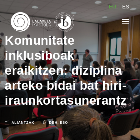
EU
ES
Komunitate
inklusiboak
eraikitzen: diziplina
arteko bidai bat hiri-
iraunkortasunerantz
ALIANTZAK
DBH
,
ESO