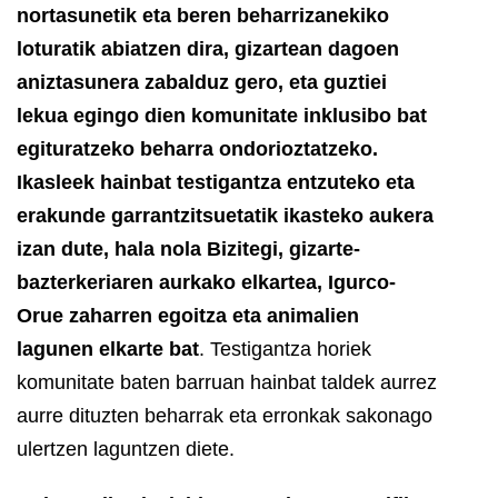
nortasunetik eta beren beharrizanekiko
loturatik abiatzen dira, gizartean dagoen
aniztasunera zabalduz gero, eta guztiei
lekua egingo dien komunitate inklusibo bat
egituratzeko beharra ondorioztatzeko.
Ikasleek hainbat testigantza entzuteko eta
erakunde garrantzitsuetatik ikasteko aukera
izan dute, hala nola Bizitegi, gizarte-
bazterkeriaren aurkako elkartea, Igurco-
Orue zaharren egoitza eta animalien
lagunen elkarte bat
. Testigantza horiek
komunitate baten barruan hainbat taldek aurrez
aurre dituzten beharrak eta erronkak sakonago
ulertzen laguntzen diete.