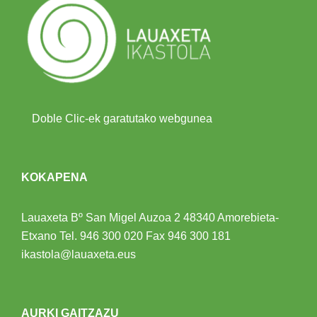
Doble Clic-ek garatutako webgunea
KOKAPENA
Lauaxeta Bº San Migel Auzoa 2
48340 Amorebieta-
Etxano
Tel.
946 300 020
Fax 946 300 181
ikastola@lauaxeta.eus
AURKI GAITZAZU