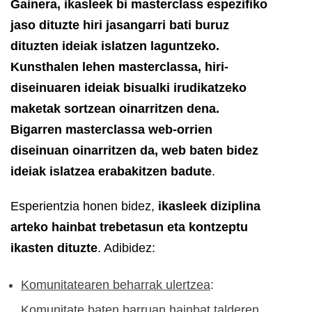
Gainera, ikasleek bi masterclass espezifiko
jaso dituzte hiri jasangarri bati buruz
dituzten ideiak islatzen laguntzeko.
Kunsthalen lehen masterclassa, hiri-
diseinuaren ideiak bisualki irudikatzeko
maketak sortzean oinarritzen dena.
Bigarren masterclassa web-orrien
diseinuan oinarritzen da, web baten bidez
ideiak islatzea erabakitzen badute
.
Esperientzia honen bidez,
ikasleek diziplina
arteko hainbat trebetasun eta kontzeptu
ikasten dituzte
. Adibidez:
Komunitatearen beharrak ulertzea
:
Komunitate baten barruan hainbat talderen