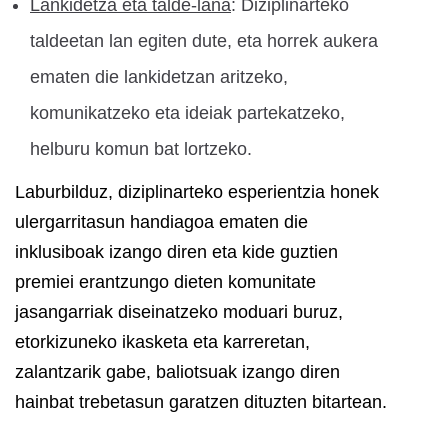
Lankidetza eta talde-lana
: Diziplinarteko
taldeetan lan egiten dute, eta horrek aukera
ematen die lankidetzan aritzeko,
komunikatzeko eta ideiak partekatzeko,
helburu komun bat lortzeko.
Laburbilduz, diziplinarteko esperientzia honek
ulergarritasun handiagoa ematen die
inklusiboak izango diren eta kide guztien
premiei erantzungo dieten komunitate
jasangarriak diseinatzeko moduari buruz,
etorkizuneko ikasketa eta karreretan,
zalantzarik gabe, baliotsuak izango diren
hainbat trebetasun garatzen dituzten bitartean.