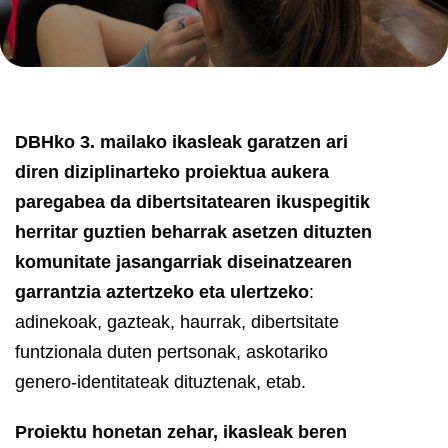
DBHko 3. mailako ikasleak garatzen ari
diren diziplinarteko proiektua aukera
paregabea da dibertsitatearen ikuspegitik
herritar guztien beharrak asetzen dituzten
komunitate jasangarriak diseinatzearen
garrantzia aztertzeko eta ulertzeko
:
adinekoak, gazteak, haurrak, dibertsitate
funtzionala duten pertsonak, askotariko
genero-identitateak dituztenak, etab.
Proiektu honetan zehar, ikasleak beren