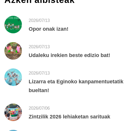
2026/07/13
Opor onak izan!
2026/07/13
Udaleku irekien beste edizio bat!
2026/07/13
Lizarra eta Eginoko kanpamentuetatik
bueltan!
2026/07/06
Zintzilik 2026 lehiaketan sarituak