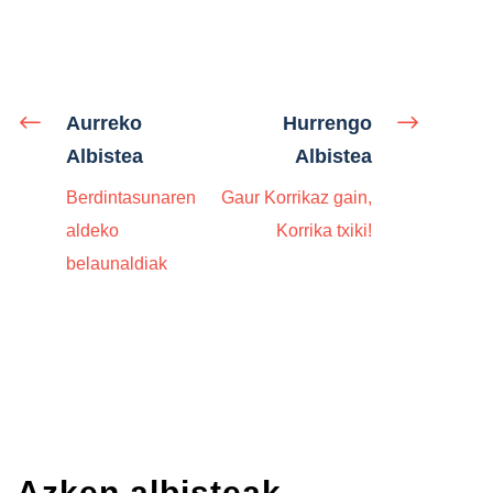
Aurreko
Hurrengo
Albistea
Albistea
Berdintasunaren
Gaur Korrikaz gain,
aldeko
Korrika txiki!
belaunaldiak
Azken albisteak