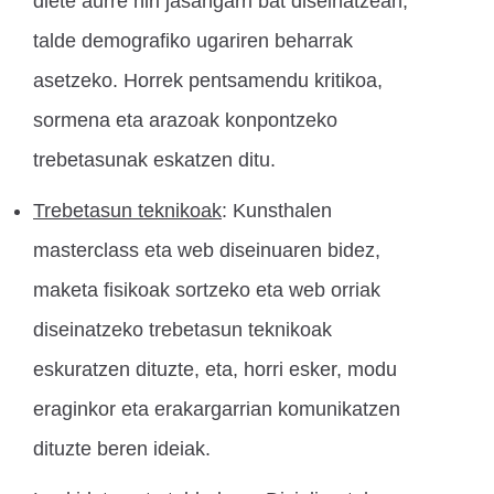
diete aurre hiri jasangarri bat diseinatzean,
talde demografiko ugariren beharrak
asetzeko. Horrek pentsamendu kritikoa,
sormena eta arazoak konpontzeko
trebetasunak eskatzen ditu.
Trebetasun teknikoak
: Kunsthalen
masterclass eta web diseinuaren bidez,
maketa fisikoak sortzeko eta web orriak
diseinatzeko trebetasun teknikoak
eskuratzen dituzte, eta, horri esker, modu
eraginkor eta erakargarrian komunikatzen
dituzte beren ideiak.