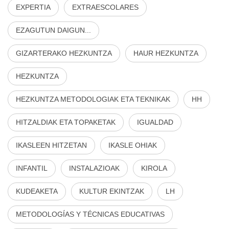
EXPERTIA
EXTRAESCOLARES
EZAGUTUN DAIGUN...
GIZARTERAKO HEZKUNTZA
HAUR HEZKUNTZA
HEZKUNTZA
HEZKUNTZA METODOLOGIAK ETA TEKNIKAK
HH
HITZALDIAK ETA TOPAKETAK
IGUALDAD
IKASLEEN HITZETAN
IKASLE OHIAK
INFANTIL
INSTALAZIOAK
KIROLA
KUDEAKETA
KULTUR EKINTZAK
LH
METODOLOGÍAS Y TÉCNICAS EDUCATIVAS