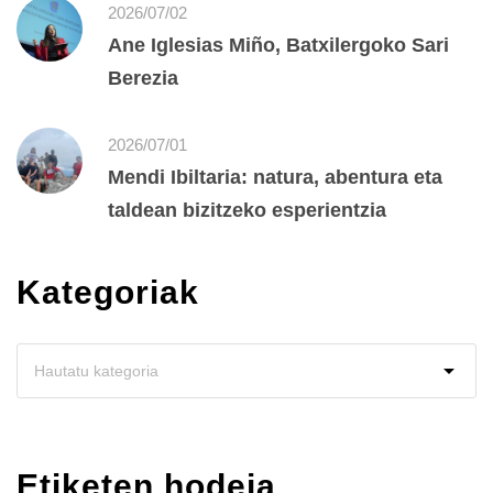
2026/07/02
Ane Iglesias Miño, Batxilergoko Sari
Berezia
2026/07/01
Mendi Ibiltaria: natura, abentura eta
taldean bizitzeko esperientzia
Kategoriak
Etiketen hodeia