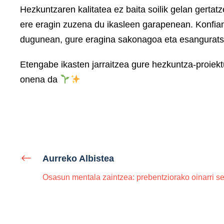
Hezkuntzaren kalitatea ez baita soilik gelan gerta
ere eragin zuzena du ikasleen garapenean. Konfian
dugunean, gure eragina sakonagoa eta esangurat
Etengabe ikasten jarraitzea gure hezkuntza-proiek
onena da
Aurreko Albistea
Osasun mentala zaintzea: prebentziorako oinarri s