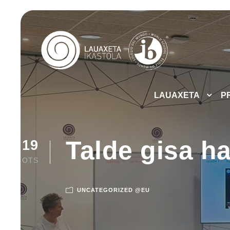
LAUAXETA
P
Talde gisa h
19
OTS
UNCATEGORIZED @EU