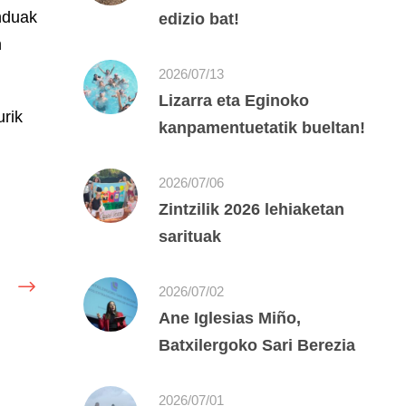
enduak
edizio bat!
n
2026/07/13
Lizarra eta Eginoko
urik
kanpamentuetatik bueltan!
2026/07/06
Zintzilik 2026 lehiaketan
sarituak
2026/07/02
Ane Iglesias Miño,
Batxilergoko Sari Berezia
2026/07/01