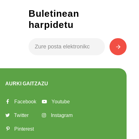
Buletinean
harpidetu
AURKI GAITZAZU
Facebook
Youtube
Twitter
Instagram
Pinterest