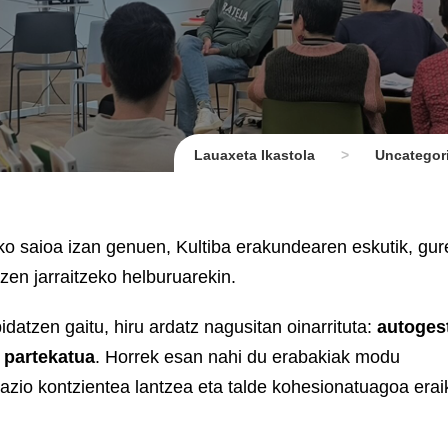
Lauaxeta Ikastola
>
Uncategor
o saioa izan genuen, Kultiba erakundearen eskutik, gur
zen jarraitzeko helburuarekin.
atzen gaitu, hiru ardatz nagusitan oinarrituta:
autoges
 partekatua
. Horrek esan nahi du erabakiak modu
zio kontzientea lantzea eta talde kohesionatuagoa eraik