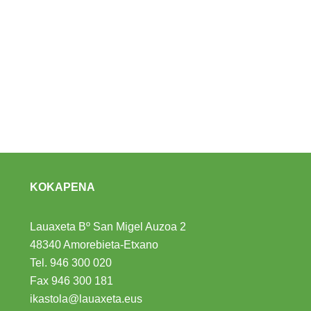
KOKAPENA
Lauaxeta Bº San Migel Auzoa 2
48340 Amorebieta-Etxano
Tel.
946 300 020
Fax 946 300 181
ikastola@lauaxeta.eus