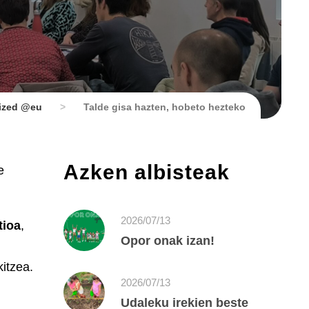
ized @eu
>
Talde gisa hazten, hobeto hezteko
Azken albisteak
e
2026/07/13
tioa
,
Opor onak izan!
itzea.
2026/07/13
Udaleku irekien beste