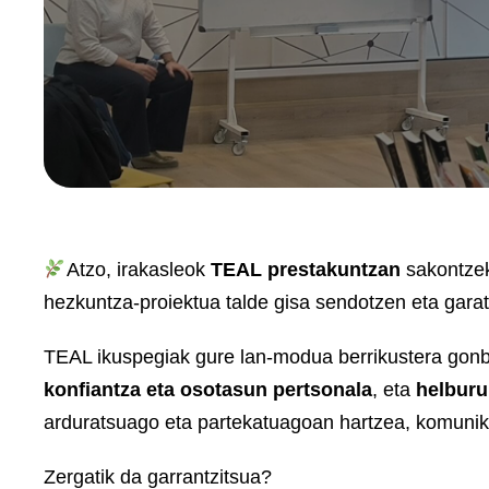
Atzo, irakasleok
TEAL prestakuntzan
sakontzek
hezkuntza-proiektua talde gisa sendotzen eta garat
TEAL ikuspegiak gure lan-modua berrikustera gonbid
konfiantza eta osotasun pertsonala
, eta
helburu
arduratsuago eta partekatuagoan hartzea, komunika
Zergatik da garrantzitsua?