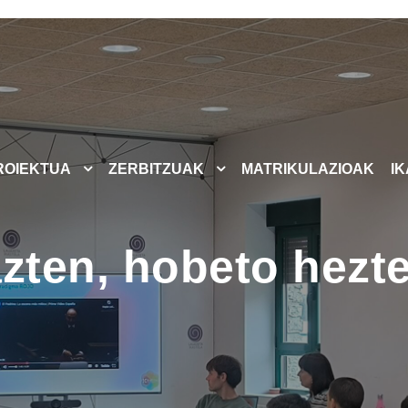
ROIEKTUA
ZERBITZUAK
MATRIKULAZIOAK
I
azten, hobeto hezt