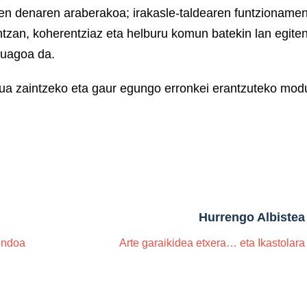
tzen denaren araberakoa; irakasle-taldearen funtzionam
tzan, koherentziaz eta helburu komun batekin lan egite
suagoa da.
tua zaintzeko eta gaur egungo erronkei erantzuteko mod
Hurrengo Albistea
endoa
Arte garaikidea etxera… eta Ikastolara