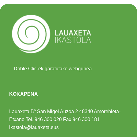
Doble Clic-ek garatutako webgunea
KOKAPENA
Lauaxeta Bº San Migel Auzoa 2
48340 Amorebieta-
Etxano
Tel.
946 300 020
Fax 946 300 181
ikastola@lauaxeta.eus