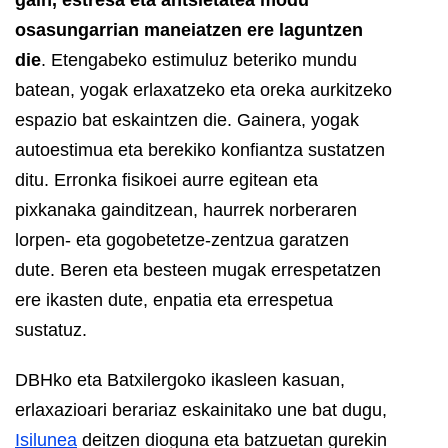
osasungarrian maneiatzen ere laguntzen
die
. Etengabeko estimuluz beteriko mundu
batean, yogak erlaxatzeko eta oreka aurkitzeko
espazio bat eskaintzen die.
Gainera, yogak
autoestimua eta berekiko konfiantza sustatzen
ditu. Erronka fisikoei aurre egitean eta
pixkanaka gainditzean, haurrek norberaren
lorpen- eta gogobetetze-zentzua garatzen
dute. Beren eta besteen mugak errespetatzen
ere ikasten dute, enpatia eta errespetua
sustatuz.
DBHko eta Batxilergoko ikasleen kasuan,
erlaxazioari berariaz eskainitako une bat dugu,
Isilunea
deitzen dioguna eta batzuetan gurekin