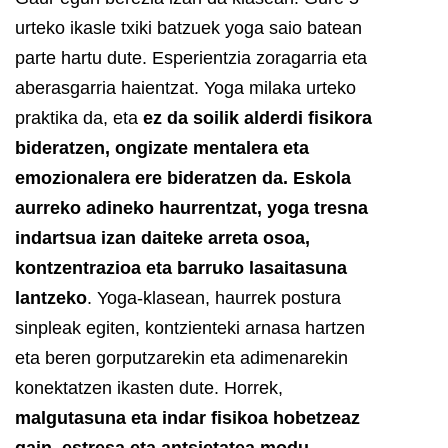
urteko ikasle txiki batzuek yoga saio batean
parte hartu dute. Esperientzia zoragarria eta
aberasgarria haientzat.
Yoga milaka urteko
praktika da, eta
ez da soilik alderdi fisikora
bideratzen, ongizate mentalera eta
emozionalera ere bideratzen da. Eskola
aurreko adineko haurrentzat, yoga tresna
indartsua izan daiteke arreta osoa,
kontzentrazioa eta barruko lasaitasuna
lantzeko
.
Yoga-klasean, haurrek postura
sinpleak egiten, kontzienteki arnasa hartzen
eta beren gorputzarekin eta adimenarekin
konektatzen ikasten dute. Horrek,
malgutasuna eta indar fisikoa hobetzeaz
gain, estresa eta antsietatea modu