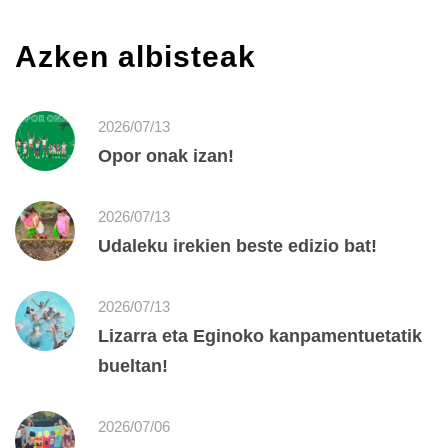
Azken albisteak
2026/07/13
Opor onak izan!
2026/07/13
Udaleku irekien beste edizio bat!
2026/07/13
Lizarra eta Eginoko kanpamentuetatik
bueltan!
2026/07/06