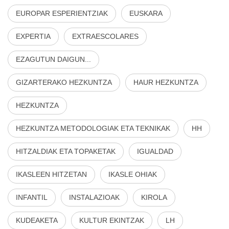
EUROPAR ESPERIENTZIAK
EUSKARA
EXPERTIA
EXTRAESCOLARES
EZAGUTUN DAIGUN...
GIZARTERAKO HEZKUNTZA
HAUR HEZKUNTZA
HEZKUNTZA
HEZKUNTZA METODOLOGIAK ETA TEKNIKAK
HH
HITZALDIAK ETA TOPAKETAK
IGUALDAD
IKASLEEN HITZETAN
IKASLE OHIAK
INFANTIL
INSTALAZIOAK
KIROLA
KUDEAKETA
KULTUR EKINTZAK
LH