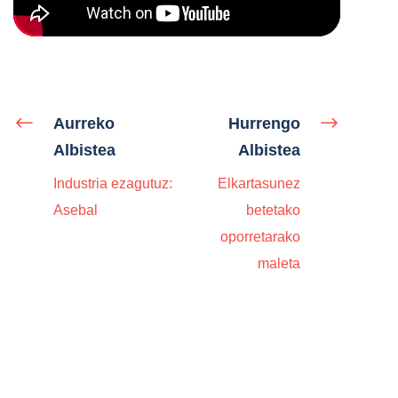
Aurreko
Hurrengo
Albistea
Albistea
Industria ezagutuz:
Elkartasunez
Asebal
betetako
oporretarako
maleta