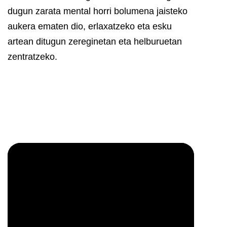
dugun zarata mental horri bolumena jaisteko
aukera ematen dio, erlaxatzeko eta esku
artean ditugun zereginetan eta helburuetan
zentratzeko.