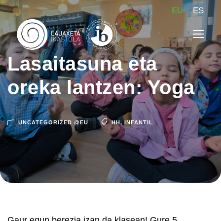
EU
ES
Lasaitasuna eta
oreka lantzen: Yoga
UNCATEGORIZED @EU
HH
,
INFANTIL
Gaur egun berezia izan da klasean! Gure 5