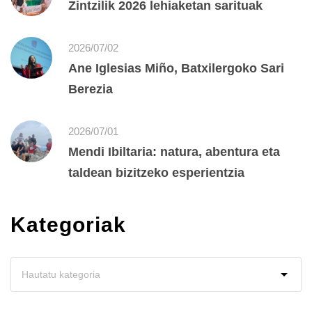
Zintzilik 2026 lehiaketan sarituak
2026/07/02
Ane Iglesias Miño, Batxilergoko Sari
Berezia
2026/07/01
Mendi Ibiltaria: natura, abentura eta
taldean bizitzeko esperientzia
Kategoriak