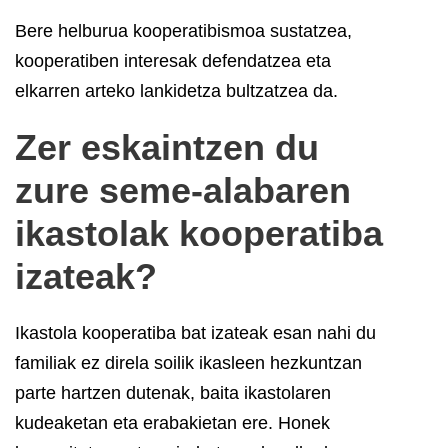
Bere helburua kooperatibismoa sustatzea,
kooperatiben interesak defendatzea eta
elkarren arteko lankidetza bultzatzea da.
Zer eskaintzen du
zure seme-alabaren
ikastolak kooperatiba
izateak?
Ikastola kooperatiba bat izateak esan nahi du
familiak ez direla soilik ikasleen hezkuntzan
parte hartzen dutenak, baita ikastolaren
kudeaketan eta erabakietan ere.
Honek