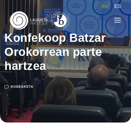
EU
ES
Konfekoop Batzar
Orokorrean parte
hartzea
KUDEAKETA