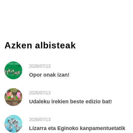
Azken albisteak
2026/07/13
Opor onak izan!
2026/07/13
Udaleku irekien beste edizio bat!
2026/07/13
Lizarra eta Eginoko kanpamentuetatik