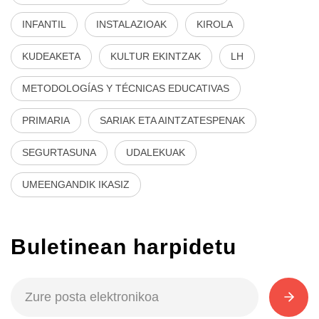
INFANTIL
INSTALAZIOAK
KIROLA
KUDEAKETA
KULTUR EKINTZAK
LH
METODOLOGÍAS Y TÉCNICAS EDUCATIVAS
PRIMARIA
SARIAK ETA AINTZATESPENAK
SEGURTASUNA
UDALEKUAK
UMEENGANDIK IKASIZ
Buletinean harpidetu