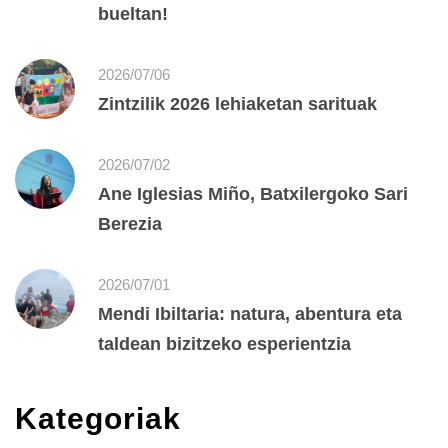
bueltan!
2026/07/06
Zintzilik 2026 lehiaketan sarituak
2026/07/02
Ane Iglesias Miño, Batxilergoko Sari
Berezia
2026/07/01
Mendi Ibiltaria: natura, abentura eta
taldean bizitzeko esperientzia
Kategoriak