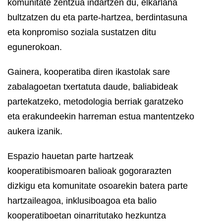
komunitate zentzua indartzen du, elkarlana
bultzatzen du eta parte-hartzea, berdintasuna
eta konpromiso soziala sustatzen ditu
egunerokoan.
Gainera, kooperatiba diren ikastolak sare
zabalagoetan txertatuta daude, baliabideak
partekatzeko, metodologia berriak garatzeko
eta erakundeekin harreman estua mantentzeko
aukera izanik.
Espazio hauetan parte hartzeak
kooperatibismoaren balioak gogorarazten
dizkigu eta komunitate osoarekin batera parte
hartzaileagoa, inklusiboagoa eta balio
kooperatiboetan oinarritutako hezkuntza