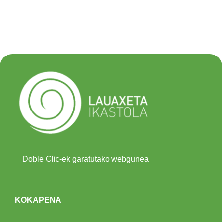
Doble Clic-ek garatutako webgunea
KOKAPENA