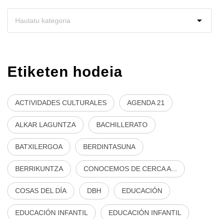
Etiketen hodeia
ACTIVIDADES CULTURALES
AGENDA 21
ALKAR LAGUNTZA
BACHILLERATO
BATXILERGOA
BERDINTASUNA
BERRIKUNTZA
CONOCEMOS DE CERCA A...
COSAS DEL DÍA
DBH
EDUCACIÓN
EDUCACIÓN INFANTIL
EDUCACIÓN INFANTIL