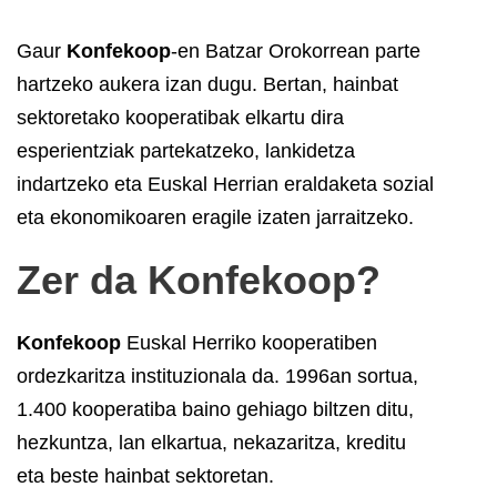
Gaur
Konfekoop
-en Batzar Orokorrean parte
hartzeko aukera izan dugu.
Bertan, hainbat
sektoretako kooperatibak elkartu dira
esperientziak partekatzeko, lankidetza
indartzeko eta Euskal Herrian eraldaketa sozial
eta ekonomikoaren eragile izaten jarraitzeko.
Zer da Konfekoop?
Konfekoop
Euskal Herriko kooperatiben
ordezkaritza instituzionala da. 1996an sortua,
1.400 kooperatiba baino gehiago biltzen ditu,
hezkuntza, lan elkartua, nekazaritza, kreditu
eta beste hainbat sektoretan.