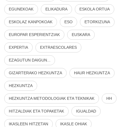
EGUNEKOAK
ELIKADURA
ESKOLA ORTUA
ESKOLAZ KANPOKOAK
ESO
ETORKIZUNA
EUROPAR ESPERIENTZIAK
EUSKARA
EXPERTIA
EXTRAESCOLARES
EZAGUTUN DAIGUN...
GIZARTERAKO HEZKUNTZA
HAUR HEZKUNTZA
HEZKUNTZA
HEZKUNTZA METODOLOGIAK ETA TEKNIKAK
HH
HITZALDIAK ETA TOPAKETAK
IGUALDAD
IKASLEEN HITZETAN
IKASLE OHIAK