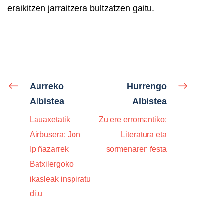
eraikitzen jarraitzera bultzatzen gaitu.
Aurreko
Hurrengo
Albistea
Albistea
Lauaxetatik
Zu ere erromantiko:
Airbusera: Jon
Literatura eta
Ipiñazarrek
sormenaren festa
Batxilergoko
ikasleak inspiratu
ditu