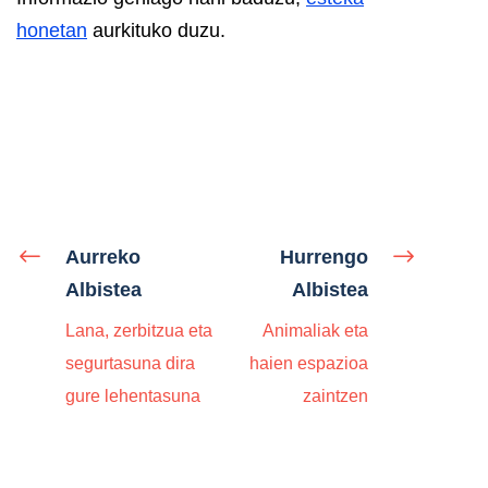
honetan
aurkituko duzu.
Aurreko
Hurrengo
Albistea
Albistea
Lana, zerbitzua eta
Animaliak eta
segurtasuna dira
haien espazioa
gure lehentasuna
zaintzen