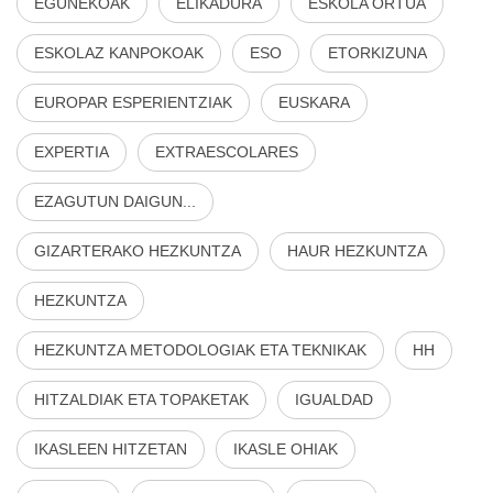
EGUNEKOAK
ELIKADURA
ESKOLA ORTUA
ESKOLAZ KANPOKOAK
ESO
ETORKIZUNA
EUROPAR ESPERIENTZIAK
EUSKARA
EXPERTIA
EXTRAESCOLARES
EZAGUTUN DAIGUN...
GIZARTERAKO HEZKUNTZA
HAUR HEZKUNTZA
HEZKUNTZA
HEZKUNTZA METODOLOGIAK ETA TEKNIKAK
HH
HITZALDIAK ETA TOPAKETAK
IGUALDAD
IKASLEEN HITZETAN
IKASLE OHIAK