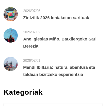
2026/07/06
Zintzilik 2026 lehiaketan sarituak
2026/07/02
Ane Iglesias Miño, Batxilergoko Sari
Berezia
2026/07/01
Mendi Ibiltaria: natura, abentura eta
taldean bizitzeko esperientzia
Kategoriak