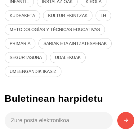
INFANTIL
INSTALAZIOAK
KIROLA
KUDEAKETA
KULTUR EKINTZAK
LH
METODOLOGÍAS Y TÉCNICAS EDUCATIVAS
PRIMARIA
SARIAK ETA AINTZATESPENAK
SEGURTASUNA
UDALEKUAK
UMEENGANDIK IKASIZ
Buletinean harpidetu