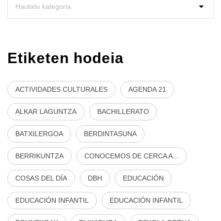
Etiketen hodeia
ACTIVIDADES CULTURALES
AGENDA 21
ALKAR LAGUNTZA
BACHILLERATO
BATXILERGOA
BERDINTASUNA
BERRIKUNTZA
CONOCEMOS DE CERCA A...
COSAS DEL DÍA
DBH
EDUCACIÓN
EDUCACIÓN INFANTIL
EDUCACIÓN INFANTIL