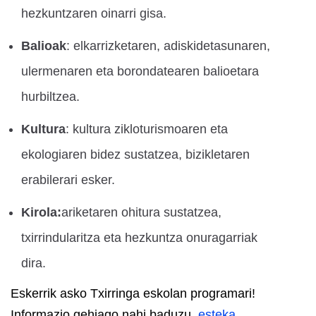
hezkuntzaren oinarri gisa.
Balioak
: elkarrizketaren, adiskidetasunaren,
ulermenaren eta borondatearen balioetara
hurbiltzea.
Kultura
: kultura zikloturismoaren eta
ekologiaren bidez sustatzea, bizikletaren
erabilerari esker.
Kirola:
ariketaren ohitura sustatzea,
txirrindularitza eta hezkuntza onuragarriak
dira.
Eskerrik asko Txirringa eskolan programari!
Informazio gehiago nahi baduzu,
esteka