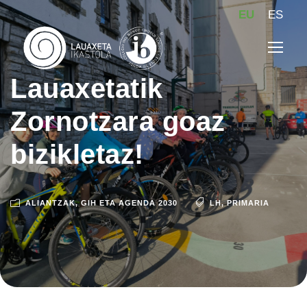
EU
ES
Lauaxetatik
Zornotzara goaz
bizikletaz!
ALIANTZAK
,
GIH ETA AGENDA 2030
LH
,
PRIMARIA