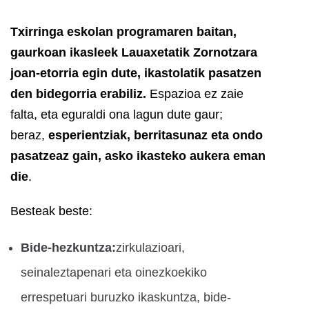
Txirringa eskolan programaren baitan,
gaurkoan ikasleek Lauaxetatik Zornotzara
joan-etorria egin dute, ikastolatik pasatzen
den bidegorria erabiliz.
Espazioa ez zaie
falta, eta eguraldi ona lagun dute gaur;
beraz,
esperientziak, berritasunaz eta ondo
pasatzeaz gain, asko ikasteko aukera eman
die
.
Besteak beste:
Bide-hezkuntza:
zirkulazioari,
seinaleztapenari eta oinezkoekiko
errespetuari buruzko ikaskuntza, bide-