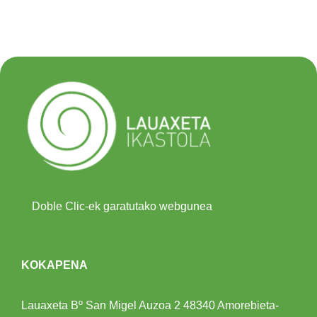
Doble Clic-ek garatutako webgunea
KOKAPENA
Lauaxeta Bº San Migel Auzoa 2
48340 Amorebieta-