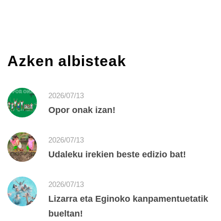
Azken albisteak
2026/07/13
Opor onak izan!
2026/07/13
Udaleku irekien beste edizio bat!
2026/07/13
Lizarra eta Eginoko kanpamentuetatik
bueltan!