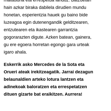
hain azkar biraka dabilela dirudien mundu
honetan, esperientzia hauek gu baino bide
luzeagoa egin dutenengandik gelditzearen,
entzutearen eta ikastearen garrantzia
gogorarazten digute. Azken batean, gainera,
gu ere egoera horretan egongo gara urteak
igaro ahala.
Eskerrik asko Mercedes de la Sota eta
Orueri ateak irekitzeagatik. Jarrai dezagun
belaunaldien arteko lotura lantzen eta
adinekoak baloratzen eta errespetatzen
dituen gizarte bat eraikitzen.
Aurrera!