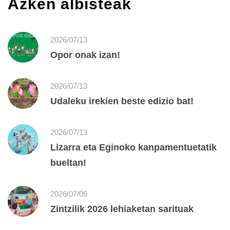
Azken albisteak
2026/07/13
Opor onak izan!
2026/07/13
Udaleku irekien beste edizio bat!
2026/07/13
Lizarra eta Eginoko kanpamentuetatik
bueltan!
2026/07/06
Zintzilik 2026 lehiaketan sarituak