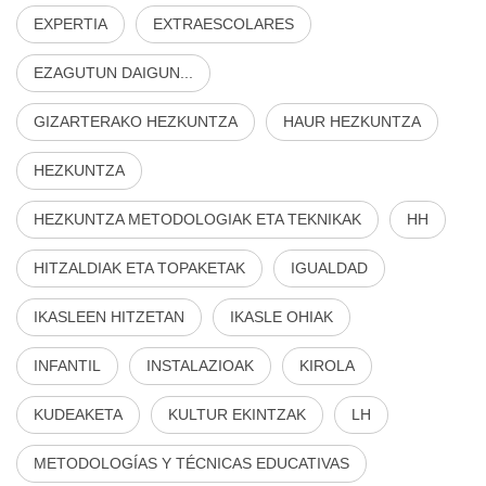
EXPERTIA
EXTRAESCOLARES
EZAGUTUN DAIGUN...
GIZARTERAKO HEZKUNTZA
HAUR HEZKUNTZA
HEZKUNTZA
HEZKUNTZA METODOLOGIAK ETA TEKNIKAK
HH
HITZALDIAK ETA TOPAKETAK
IGUALDAD
IKASLEEN HITZETAN
IKASLE OHIAK
INFANTIL
INSTALAZIOAK
KIROLA
KUDEAKETA
KULTUR EKINTZAK
LH
METODOLOGÍAS Y TÉCNICAS EDUCATIVAS