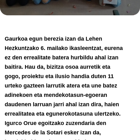
Gaurkoa egun berezia izan da Lehen
Hezkuntzako 6. mailako ikasleentzat, eurena
ez den errealitate batera hurbildu ahal izan
baitira. Hau da, bizitza osoa aurretik eta
gogo, proiektu eta ilusio handia duten 11
urteko gazteen larrutik atera eta une batez
adinekoen eta mendekotasun-egoeran
daudenen larruan jarri ahal izan dira, haien
errealitatea eta egunerokotasuna ulertzeko.
Igurco Orue egoitzako zuzendaria den
Mercedes de la Sotari esker izan da,