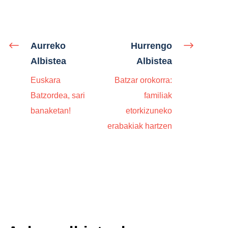
Aurreko
Hurrengo
Albistea
Albistea
Euskara
Batzar orokorra:
Batzordea, sari
familiak
banaketan!
etorkizuneko
erabakiak hartzen