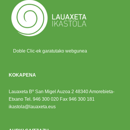
Doble Clic-ek garatutako webgunea
KOKAPENA
Lauaxeta Bº San Migel Auzoa 2
48340 Amorebieta-
Etxano
Tel.
946 300 020
Fax 946 300 181
ikastola@lauaxeta.eus