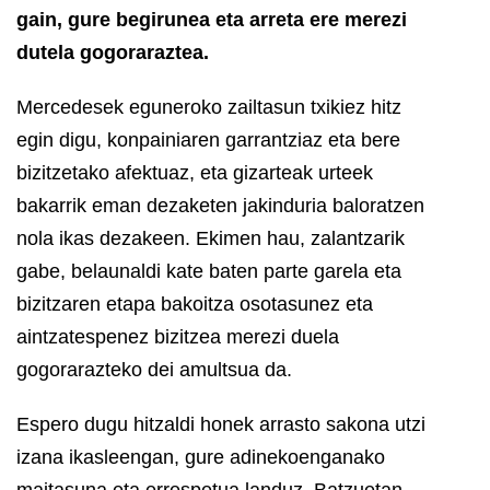
gain, gure begirunea eta arreta ere merezi
dutela gogoraraztea.
Mercedesek eguneroko zailtasun txikiez hitz
egin digu, konpainiaren garrantziaz eta bere
bizitzetako afektuaz, eta gizarteak urteek
bakarrik eman dezaketen jakinduria baloratzen
nola ikas dezakeen.
Ekimen hau, zalantzarik
gabe, belaunaldi kate baten parte garela eta
bizitzaren etapa bakoitza osotasunez eta
aintzatespenez bizitzea merezi duela
gogorarazteko dei amultsua da.
Espero dugu hitzaldi honek arrasto sakona utzi
izana ikasleengan, gure adinekoenganako
maitasuna eta errespetua landuz. Batzuetan