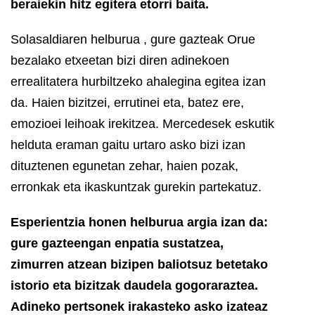
beraiekin hitz egitera etorri baita.
Solasaldiaren helburua , gure gazteak Orue
bezalako etxeetan bizi diren adinekoen
errealitatera hurbiltzeko ahalegina egitea izan
da. Haien bizitzei, errutinei eta, batez ere,
emozioei leihoak irekitzea. Mercedesek eskutik
helduta eraman gaitu urtaro asko bizi izan
dituztenen egunetan zehar, haien pozak,
erronkak eta ikaskuntzak gurekin partekatuz.
Esperientzia honen helburua argia izan da:
gure gazteengan enpatia sustatzea,
zimurren atzean bizipen baliotsuz betetako
istorio eta bizitzak daudela gogoraraztea.
Adineko pertsonek irakasteko asko izateaz