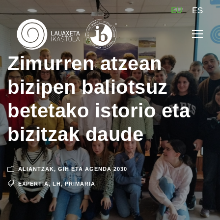
EU
ES
Zimurren atzean
bizipen baliotsuz
betetako istorio eta
bizitzak daude
ALIANTZAK
,
GIH ETA AGENDA 2030
EXPERTIA
,
LH
,
PRIMARIA