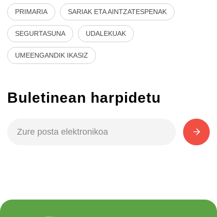
PRIMARIA
SARIAK ETA AINTZATESPENAK
SEGURTASUNA
UDALEKUAK
UMEENGANDIK IKASIZ
Buletinean harpidetu