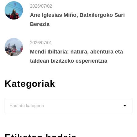
2026/07/02
Ane Iglesias Miño, Batxilergoko Sari
Berezia
2026/07/01
Mendi Ibiltaria: natura, abentura eta
taldean bizitzeko esperientzia
Kategoriak