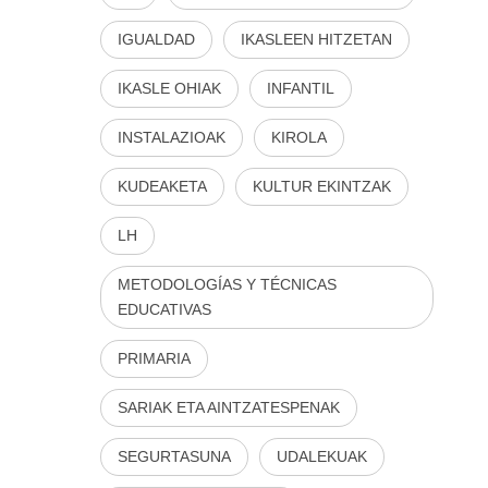
IGUALDAD
IKASLEEN HITZETAN
IKASLE OHIAK
INFANTIL
INSTALAZIOAK
KIROLA
KUDEAKETA
KULTUR EKINTZAK
LH
METODOLOGÍAS Y TÉCNICAS
EDUCATIVAS
PRIMARIA
SARIAK ETA AINTZATESPENAK
SEGURTASUNA
UDALEKUAK