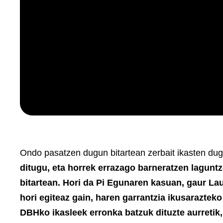
Ondo pasatzen dugun bitartean zerbait ikasten d
ditugu, eta horrek errazago barneratzen laguntz
bitartean. Hori da Pi Egunaren kasuan, gaur La
hori egiteaz gain, haren garrantzia ikusaraztek
DBHko ikasleek erronka batzuk dituzte aurretik