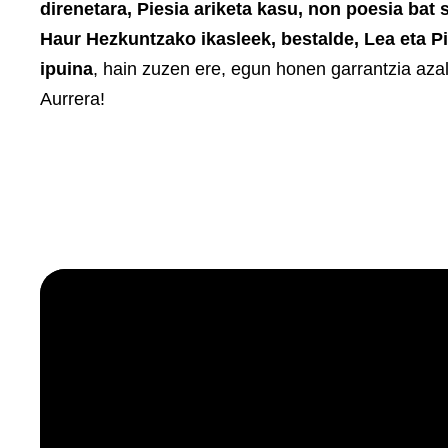
direnetara, Piesia ariketa kasu, non poesia bat 
Haur Hezkuntzako ikasleek, bestalde, Lea eta P
ipuina
, hain zuzen ere, egun honen garrantzia aza
Aurrera!