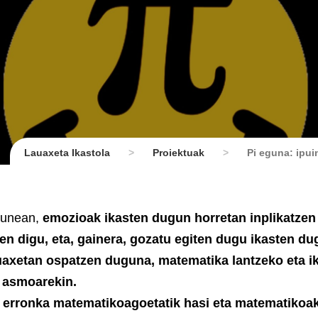
Lauaxeta Ikastola
>
Proiektuak
>
Pi eguna: ipui
ugunean,
emozioak ikasten dugun horretan inplikatzen
en digu, eta, gainera, gozatu egiten dugu ikasten d
uaxetan ospatzen duguna, matematika lantzeko eta ik
o asmoarekin.
, erronka matematikoagoetatik hasi eta matematikoa