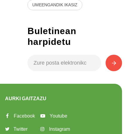
UMEENGANDIK IKASIZ
Buletinean
harpidetu
AURKI GAITZAZU
Facebook
Youtube
Twitter
Instagram