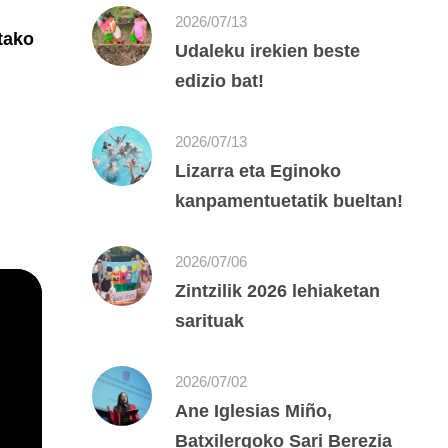
2026/07/13
tako
Udaleku irekien beste
edizio bat!
2026/07/13
Lizarra eta Eginoko
kanpamentuetatik bueltan!
2026/07/06
Zintzilik 2026 lehiaketan
sarituak
2026/07/02
Ane Iglesias Miño,
Batxilergoko Sari Berezia