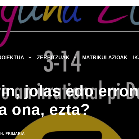
ROIEKTUA
ZERBITZUAK
MATRIKULAZIOAK
I
in, jolas edo erro
ra ona, ezta?
LH
,
PRIMARIA