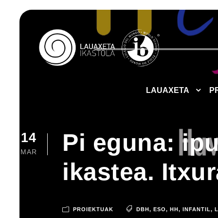
LAUAXETA
P
Pi eguna: ipu
14
MAR
ikastea. Itxu
PROIEKTUAK
DBH
,
ESO
,
HH
,
INFANTIL
,