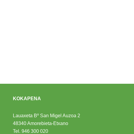
KOKAPENA
Lauaxeta Bº San Migel Auzoa 2
48340 Amorebieta-Etxano
Tel.
946 300 020