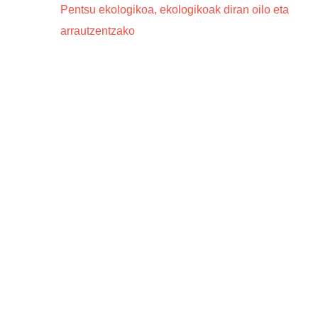
Pentsu ekologikoa, ekologikoak diran oilo eta
arrautzentzako