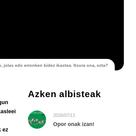
n, jolas edo erronken bidez ikastea. Itxura ona, ezta?
Azken albisteak
ugun
asleei
2026/07/13
Opor onak izan!
k ez