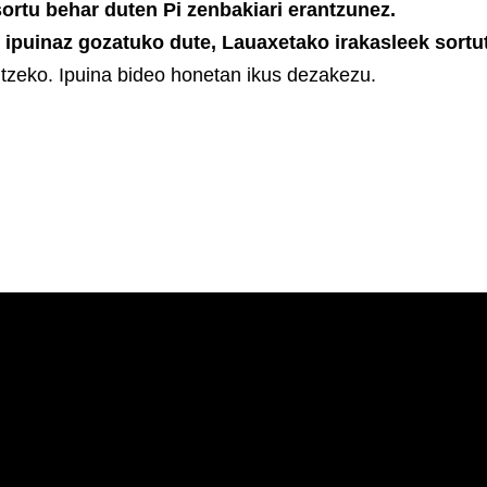
sortu behar duten Pi zenbakiari erantzunez.
i ipuinaz gozatuko dute, Lauaxetako irakasleek sortu
ltzeko. Ipuina bideo honetan ikus dezakezu.