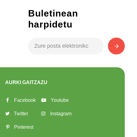
Buletinean
harpidetu
AURKI GAITZAZU
Facebook
Youtube
Twitter
Instagram
Pinterest