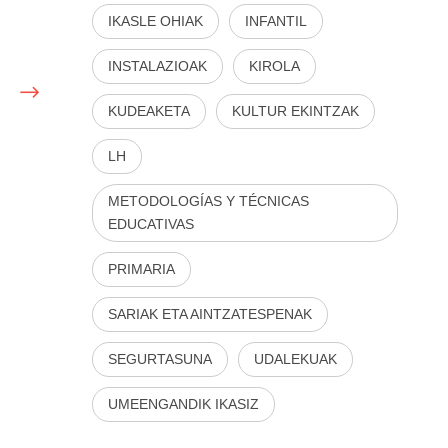
IKASLE OHIAK
INFANTIL
INSTALAZIOAK
KIROLA
KUDEAKETA
KULTUR EKINTZAK
LH
METODOLOGÍAS Y TÉCNICAS
EDUCATIVAS
PRIMARIA
SARIAK ETA AINTZATESPENAK
SEGURTASUNA
UDALEKUAK
UMEENGANDIK IKASIZ