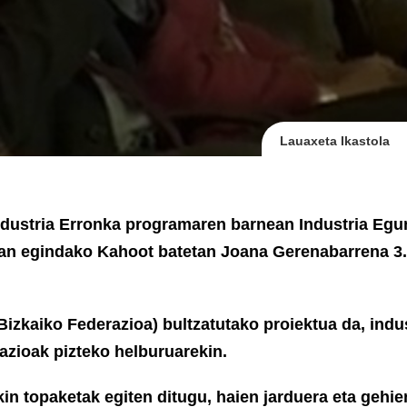
Lauaxeta Ikastola
Industria Erronka programaren barnean
Industria Egu
tan egindako Kahoot batetan Joana Gerenabarrena 3.
zkaiko Federazioa) bultzatutako proiektua da,
indu
azioak pizteko helburuarekin.
in topaketak egiten ditugu, haien jarduera eta gehie