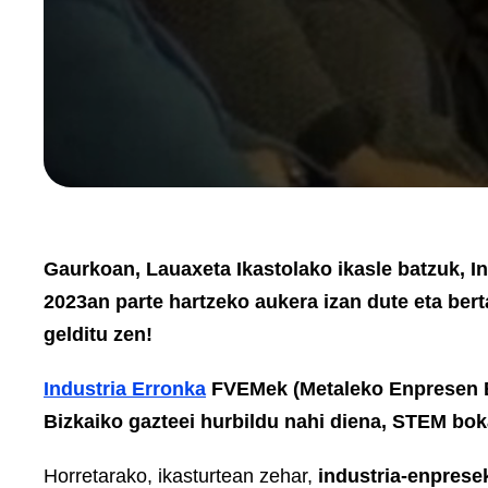
Gaurkoan,
Lauaxeta Ikastolako
ikasle
batzu
k, 
2023an parte hartzeko aukera izan
dute eta ber
gelditu zen!
Industria Erronka
FVEMek (Metaleko Enpresen Bi
Bizkaiko gazteei hurbildu nahi diena, STEM bok
Horretarako, ikasturtean zehar,
industria-enpresek