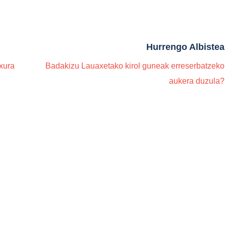
Hurrengo Albistea
txura
Badakizu Lauaxetako kirol guneak erreserbatzeko
aukera duzula?