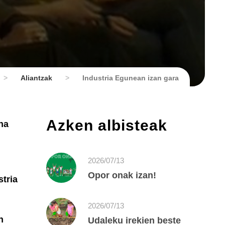
>
Aliantzak
>
Industria Egunean izan gara
Azken albisteak
na
2026/07/13
Opor onak izan!
stria
2026/07/13
n
Udaleku irekien beste