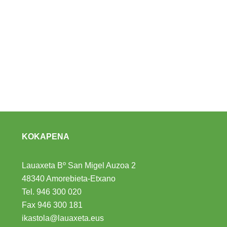
KOKAPENA
Lauaxeta Bº San Migel Auzoa 2
48340 Amorebieta-Etxano
Tel.
946 300 020
Fax 946 300 181
ikastola@lauaxeta.eus