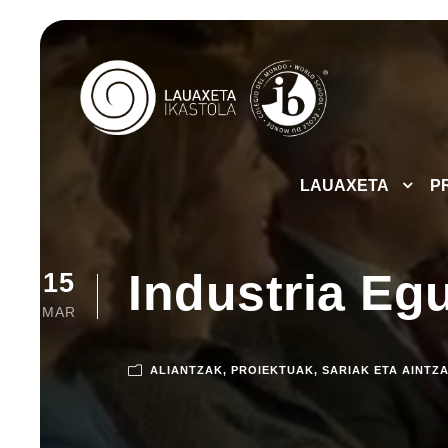
LAUAXETA
P
Industria Eg
15
MAR
ALIANTZAK
,
PROIEKTUAK
,
SARIAK ETA AINTZ