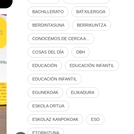
BACHILLERATO
BATXILERGOA
BERDINTASUNA
BERRIKUNTZA
CONOCEMOS DE CERCA A...
COSAS DEL DÍA
DBH
EDUCACIÓN
EDUCACIÓN INFANTIL
EDUCACIÓN INFANTIL
EGUNEKOAK
ELIKADURA
ESKOLA ORTUA
ESKOLAZ KANPOKOAK
ESO
ETORKIZUNA