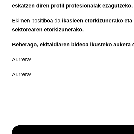
eskatzen diren profil profesionalak ezagutzeko.
Ekimen positiboa da
ikasleen etorkizunerako eta
sektorearen etorkizunerako.
Beherago, ekitaldiaren bideoa ikusteko aukera 
Aurrera!
Aurrera!