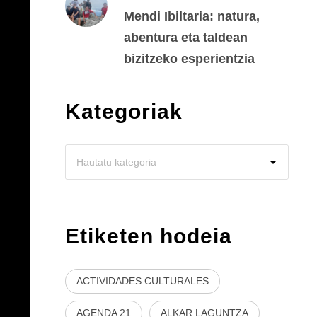
Mendi Ibiltaria: natura,
abentura eta taldean
bizitzeko esperientzia
Kategoriak
Etiketen hodeia
ACTIVIDADES CULTURALES
AGENDA 21
ALKAR LAGUNTZA