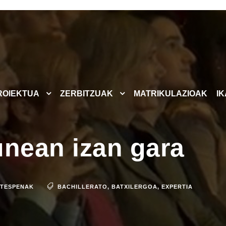
ROIEKTUA
ZERBITZUAK
MATRIKULAZIOAK
I
unean izan gara
ATESPENAK
BACHILLERATO
,
BATXILERGOA
,
EXPERTIA