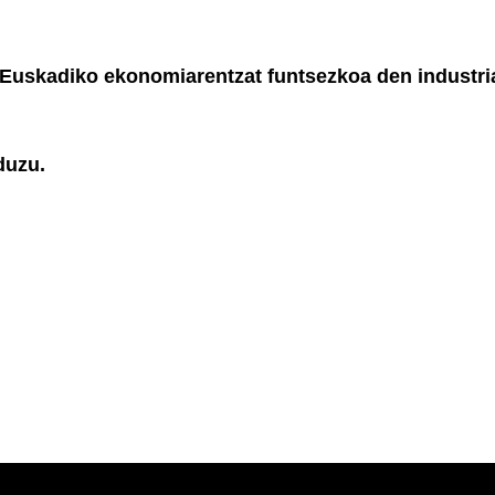
 Euskadiko ekonomiarentzat funtsezkoa den industri
duzu.