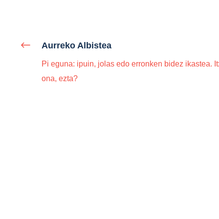
Aurreko Albistea
Pi eguna: ipuin, jolas edo erronken bidez ikastea. I
ona, ezta?