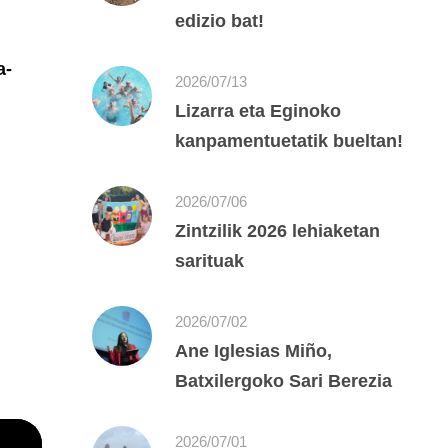
edizio bat!
a-
2026/07/13
Lizarra eta Eginoko
kanpamentuetatik bueltan!
2026/07/06
Zintzilik 2026 lehiaketan
sarituak
2026/07/02
Ane Iglesias Miño,
Batxilergoko Sari Berezia
2026/07/01