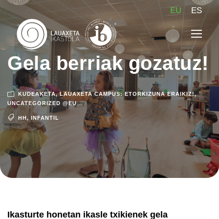
EU
ES
Gela berriak gozatuz!
KUDEAKETA
,
LAUAXETA CAMPUS: ETORKIZUNA ERAIKIZ!
,
UNCATEGORIZED @EU
HH
,
INFANTIL
Ikasturte honetan ikasle txikienek gela