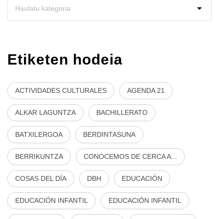
Etiketen hodeia
ACTIVIDADES CULTURALES
AGENDA 21
ALKAR LAGUNTZA
BACHILLERATO
BATXILERGOA
BERDINTASUNA
BERRIKUNTZA
CONOCEMOS DE CERCA A...
COSAS DEL DÍA
DBH
EDUCACIÓN
EDUCACIÓN INFANTIL
EDUCACIÓN INFANTIL