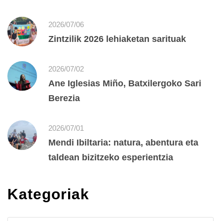
2026/07/06
Zintzilik 2026 lehiaketan sarituak
2026/07/02
Ane Iglesias Miño, Batxilergoko Sari
Berezia
2026/07/01
Mendi Ibiltaria: natura, abentura eta
taldean bizitzeko esperientzia
Kategoriak