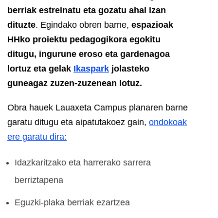
berriak estreinatu eta gozatu ahal izan
dituzte
. Egindako obren barne,
espazioak
HHko proiektu pedagogikora egokitu
ditugu, ingurune eroso eta gardenagoa
lortuz eta gelak
Ikaspark
jolasteko
guneagaz zuzen-zuzenean lotuz.
Obra hauek Lauaxeta Campus planaren barne
garatu ditugu eta aipatutakoez gain,
ondokoak
ere garatu dira:
Idazkaritzako eta harrerako sarrera
berriztapena
Eguzki-plaka berriak ezartzea