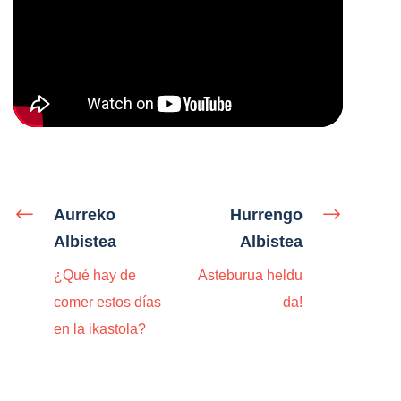
Aurreko
Hurrengo
Albistea
Albistea
¿Qué hay de
Asteburua heldu
comer estos días
da!
en la ikastola?