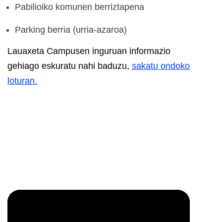
Pabilioiko komunen berriztapena
Parking berria (urria-azaroa)
Lauaxeta Campusen inguruan informazio
gehiago eskuratu nahi baduzu,
sakatu ondoko
loturan.