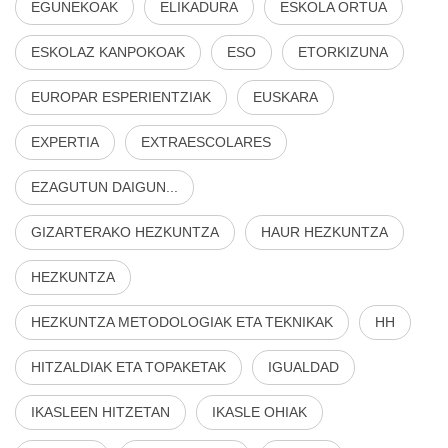
EGUNEKOAK
ELIKADURA
ESKOLA ORTUA
ESKOLAZ KANPOKOAK
ESO
ETORKIZUNA
EUROPAR ESPERIENTZIAK
EUSKARA
EXPERTIA
EXTRAESCOLARES
EZAGUTUN DAIGUN...
GIZARTERAKO HEZKUNTZA
HAUR HEZKUNTZA
HEZKUNTZA
HEZKUNTZA METODOLOGIAK ETA TEKNIKAK
HH
HITZALDIAK ETA TOPAKETAK
IGUALDAD
IKASLEEN HITZETAN
IKASLE OHIAK