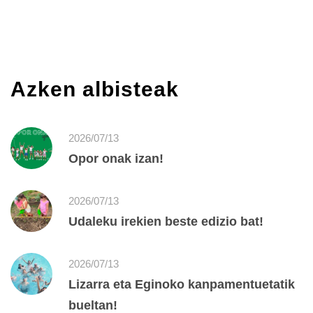
Azken albisteak
2026/07/13
Opor onak izan!
2026/07/13
Udaleku irekien beste edizio bat!
2026/07/13
Lizarra eta Eginoko kanpamentuetatik
bueltan!