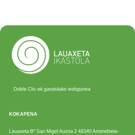
Doble Clic-ek garatutako webgunea
KOKAPENA
Lauaxeta Bº San Migel Auzoa 2
48340 Amorebieta-