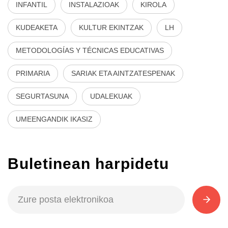
INFANTIL
INSTALAZIOAK
KIROLA
KUDEAKETA
KULTUR EKINTZAK
LH
METODOLOGÍAS Y TÉCNICAS EDUCATIVAS
PRIMARIA
SARIAK ETA AINTZATESPENAK
SEGURTASUNA
UDALEKUAK
UMEENGANDIK IKASIZ
Buletinean harpidetu