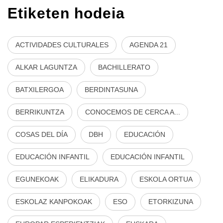
Etiketen hodeia
ACTIVIDADES CULTURALES
AGENDA 21
ALKAR LAGUNTZA
BACHILLERATO
BATXILERGOA
BERDINTASUNA
BERRIKUNTZA
CONOCEMOS DE CERCA A...
COSAS DEL DÍA
DBH
EDUCACIÓN
EDUCACIÓN INFANTIL
EDUCACIÓN INFANTIL
EGUNEKOAK
ELIKADURA
ESKOLA ORTUA
ESKOLAZ KANPOKOAK
ESO
ETORKIZUNA