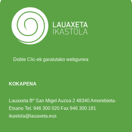
Doble Clic-ek garatutako webgunea
KOKAPENA
Lauaxeta Bº San Migel Auzoa 2
48340 Amorebieta-
Etxano
Tel.
946 300 020
Fax 946 300 181
ikastola@lauaxeta.eus