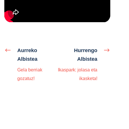
Aurreko
Hurrengo
Albistea
Albistea
Gela berriak
Ikaspark: jolasa eta
gozatuz!
ikasketa!