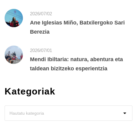
2026/07/02
Ane Iglesias Miño, Batxilergoko Sari
Berezia
2026/07/01
Mendi Ibiltaria: natura, abentura eta
taldean bizitzeko esperientzia
Kategoriak