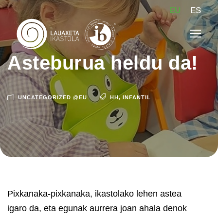
EU
ES
Asteburua heldu da!
UNCATEGORIZED @EU
HH
,
INFANTIL
Pixkanaka-pixkanaka, ikastolako lehen astea
igaro da, eta egunak aurrera joan ahala denok