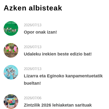
Azken albisteak
2026/07/13
Opor onak izan!
2026/07/13
Udaleku irekien beste edizio bat!
2026/07/13
Lizarra eta Eginoko kanpamentuetatik
bueltan!
2026/07/06
Zintzilik 2026 lehiaketan sarituak