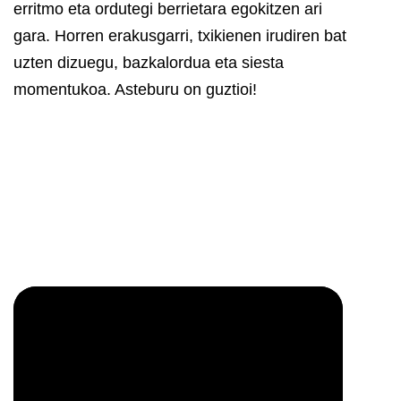
erritmo eta ordutegi berrietara egokitzen ari
gara.
Horren erakusgarri, txikienen irudiren bat
uzten dizuegu, bazkalordua eta siesta
momentukoa.
Asteburu on guztioi!