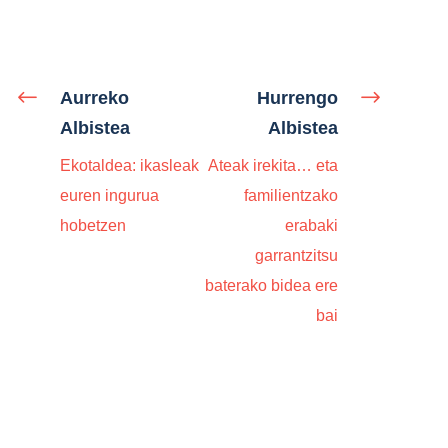
Aurreko
Hurrengo
Albistea
Albistea
Ekotaldea: ikasleak
Ateak irekita… eta
euren ingurua
familientzako
hobetzen
erabaki
garrantzitsu
baterako bidea ere
bai