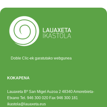
Doble Clic-ek garatutako webgunea
KOKAPENA
Lauaxeta Bº San Migel Auzoa 2
48340 Amorebieta-
Etxano
Tel.
946 300 020
Fax 946 300 181
ikastola@lauaxeta.eus