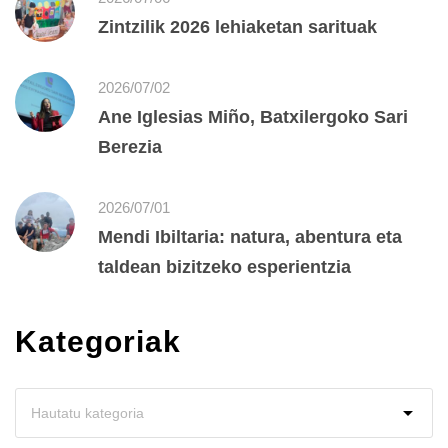
Zintzilik 2026 lehiaketan sarituak
2026/07/02
Ane Iglesias Miño, Batxilergoko Sari
Berezia
2026/07/01
Mendi Ibiltaria: natura, abentura eta
taldean bizitzeko esperientzia
Kategoriak