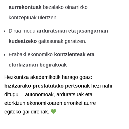
aurrekontuak
bezalako oinarrizko
kontzeptuak ulertzen.
Dirua modu
arduratsuan eta jasangarrian
kudeatzeko
gaitasunak garatzen.
Erabaki ekonomiko
kontzienteak eta
etorkizunari begirakoak
Hezkuntza akademikotik harago goaz:
bizitzarako prestatutako pertsonak
hezi nahi
ditugu —autonomoak, arduratsuak eta
etorkizun ekonomikoaren erronkei aurre
egiteko gai direnak.