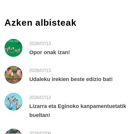
Azken albisteak
2026/07/13
Opor onak izan!
2026/07/13
Udaleku irekien beste edizio bat!
2026/07/13
Lizarra eta Eginoko kanpamentuetatik
bueltan!
2026/07/06