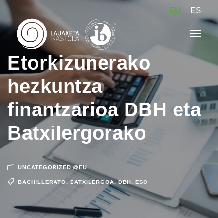
EU
ES
Etorkizunerako
hezkuntza
finantzarioa DBH eta
Batxilergorako
UNCATEGORIZED @EU
BACHILLERATO
,
BATXILERGOA
,
DBH
,
ESO