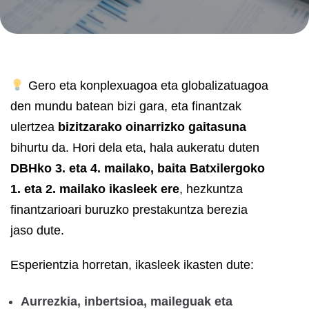
Gero eta konplexuagoa eta globalizatuagoa
den mundu batean bizi gara, eta finantzak
ulertzea
bizitzarako oinarrizko gaitasuna
bihurtu da. Hori dela eta, hala aukeratu duten
DBHko 3. eta 4. mailako, baita Batxilergoko
1. eta 2. mailako ikasleek ere
, hezkuntza
finantzarioari buruzko prestakuntza berezia
jaso dute.
Esperientzia horretan, ikasleek ikasten dute:
Aurrezkia, inbertsioa, maileguak eta