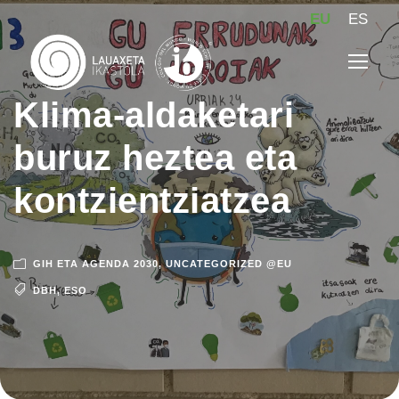
EU
ES
Klima-aldaketari
buruz heztea eta
kontzientziatzea
GIH ETA AGENDA 2030
,
UNCATEGORIZED @EU
DBH
,
ESO