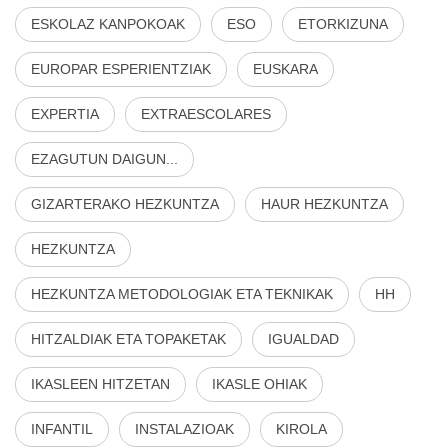
ESKOLAZ KANPOKOAK
ESO
ETORKIZUNA
EUROPAR ESPERIENTZIAK
EUSKARA
EXPERTIA
EXTRAESCOLARES
EZAGUTUN DAIGUN...
GIZARTERAKO HEZKUNTZA
HAUR HEZKUNTZA
HEZKUNTZA
HEZKUNTZA METODOLOGIAK ETA TEKNIKAK
HH
HITZALDIAK ETA TOPAKETAK
IGUALDAD
IKASLEEN HITZETAN
IKASLE OHIAK
INFANTIL
INSTALAZIOAK
KIROLA