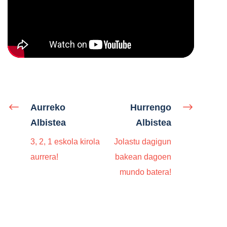
Aurreko
Hurrengo
Albistea
Albistea
3, 2, 1 eskola kirola
Jolastu dagigun
aurrera!
bakean dagoen
mundo batera!