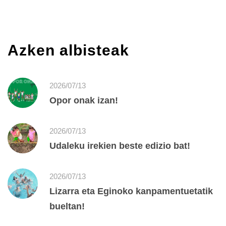
Azken albisteak
2026/07/13
Opor onak izan!
2026/07/13
Udaleku irekien beste edizio bat!
2026/07/13
Lizarra eta Eginoko kanpamentuetatik
bueltan!