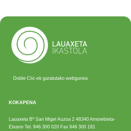
Doble Clic-ek garatutako webgunea
KOKAPENA
Lauaxeta Bº San Migel Auzoa 2
48340 Amorebieta-
Etxano
Tel.
946 300 020
Fax 946 300 181