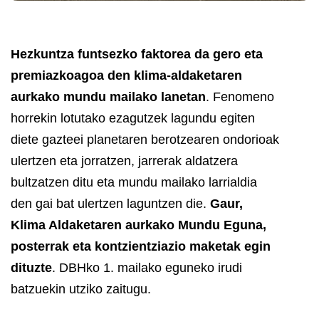
Hezkuntza funtsezko faktorea da gero eta
premiazkoagoa den klima-aldaketaren
aurkako mundu mailako lanetan
. Fenomeno
horrekin lotutako ezagutzek lagundu egiten
diete gazteei planetaren berotzearen ondorioak
ulertzen eta jorratzen, jarrerak aldatzera
bultzatzen ditu eta mundu mailako larrialdia
den gai bat ulertzen laguntzen die.
Gaur,
Klima Aldaketaren aurkako Mundu Eguna,
posterrak eta kontzientziazio maketak egin
dituzte
.
DBHko 1. mailako eguneko irudi
batzuekin utziko zaitugu.