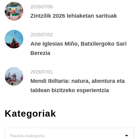
2026/07/06
Zintzilik 2026 lehiaketan sarituak
2026/07/02
Ane Iglesias Miño, Batxilergoko Sari
Berezia
2026/07/01
Mendi Ibiltaria: natura, abentura eta
taldean bizitzeko esperientzia
Kategoriak