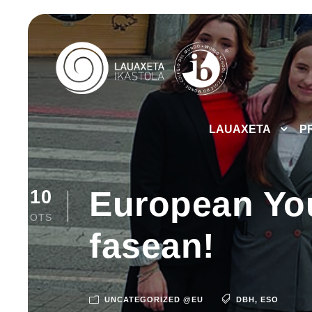
LAUAXETA
P
European Yo
10
OTS
fasean!
UNCATEGORIZED @EU
DBH
,
ESO