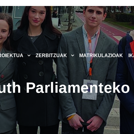
ROIEKTUA
ZERBITZUAK
MATRIKULAZIOAK
I
uth Parliamenteko