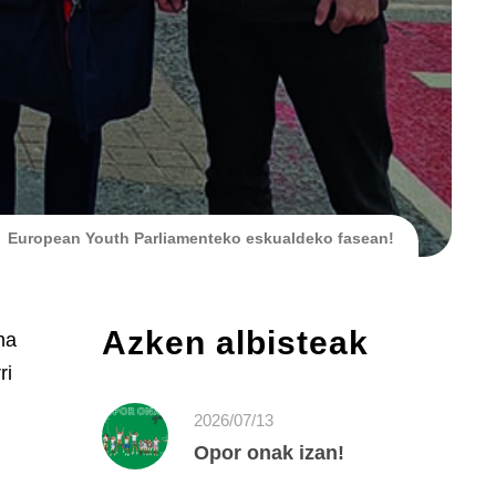
European Youth Parliamenteko eskualdeko fasean!
Azken albisteak
na
ri
2026/07/13
Opor onak izan!