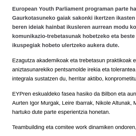
European Youth Parliament programan parte hart
Gaurkotasuneko gaiak sakonki ikertzen ikasten
beren ideiak hainbat ikusleren aurrean modu ko
komunikazio-trebetasunak hobetzeko eta beste he
ikuspegiak hobeto ulertzeko aukera dute.
Ezagutza akademikoak eta trebetasun praktikoak es
aniztasunarekiko pentsamolde irekia eta tolerante
integrala sustatzen du, herritar aktibo, konprometit
EYPren eskualdeko fasea hasiko da Bilbon eta aur
Aurten Igor Murgak, Leire Ibarrak, Nikole Altunak,
hartuko dute parte esperientzia honetan.
Teambuilding eta comitee work dinamiken ondoren,