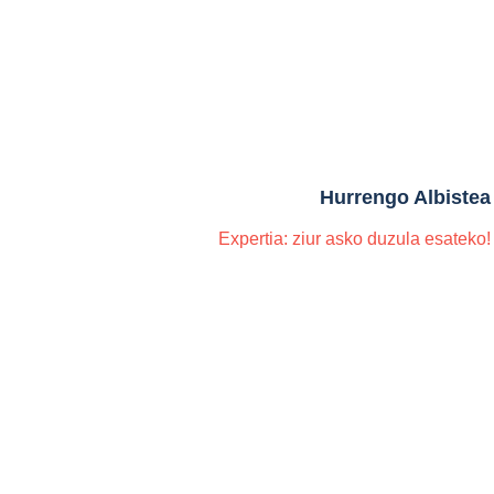
Hurrengo Albistea
Expertia: ziur asko duzula esateko!