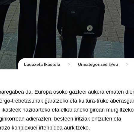
Lauaxeta Ikastola
>
Uncategorized @eu
>
paregabea da, Europa osoko gazteei aukera ematen die
dergo-trebetasunak garatzeko eta kultura-truke aberasgar
 ikasleek nazioarteko eta elkarlaneko giroan murgiltzeko
inkorrean adierazten, besteen iritziak entzuten eta
arazo konplexuei irtenbidea aurkitzeko.