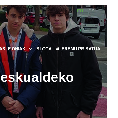
EU
ES
KASLE OHIAK
BLOGA
EREMU PRIBATUA
 eskualdeko