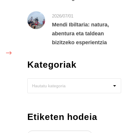
2026/07/01
Mendi Ibiltaria: natura,
abentura eta taldean
bizitzeko esperientzia
Kategoriak
Etiketen hodeia