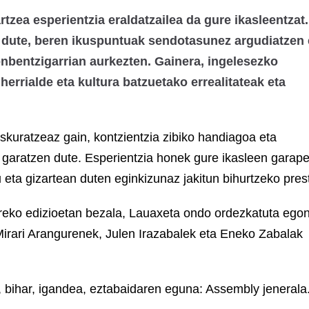
zea esperientzia eraldatzailea da gure ikasleentzat.
 dute, beren ikuspuntuak sendotasunez argudiatzen 
nbentzigarrian aurkezten. Gainera, ingelesezko
rrialde eta kultura batzuetako errealitateak eta
kuratzeaz gain, kontzientzia zibiko handiagoa eta
a garatzen dute. Esperientzia honek gure ikasleen garap
u eta gizartean duten eginkizunaz jakitun bihurtzeko pres
reko edizioetan bezala, Lauaxeta ondo ordezkatuta ego
 Mirari Arangurenek, Julen Irazabalek eta Eneko Zabalak
 bihar, igandea, eztabaidaren eguna: Assembly jenerala