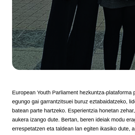
European Youth Parliament hezkuntza-plataforma 
egungo gai garrantzitsuei buruz eztabaidatzeko, li
batean parte hartzeko. Esperientzia honetan zehar,
aukera izango dute. Bertan, beren ideiak modu erag
errespetatzen eta taldean lan egiten ikasiko dute, 