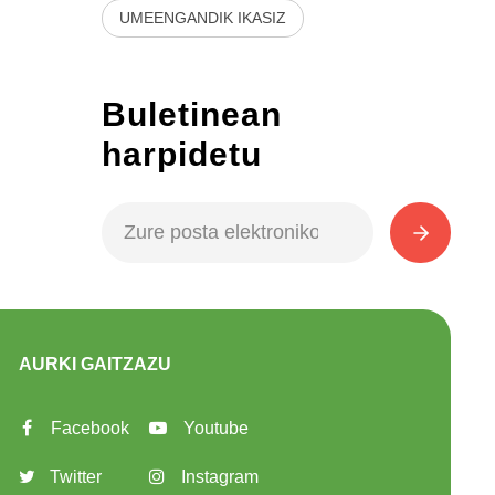
UMEENGANDIK IKASIZ
Buletinean
harpidetu
AURKI GAITZAZU
Facebook
Youtube
Twitter
Instagram