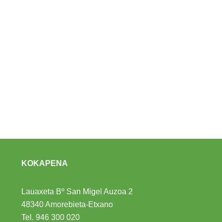
KOKAPENA
Lauaxeta Bº San Migel Auzoa 2
48340 Amorebieta-Etxano
Tel.
946 300 020