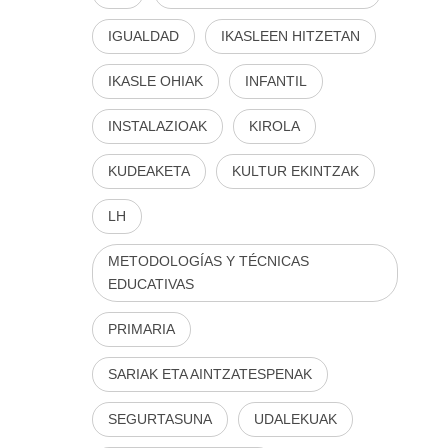
IGUALDAD
IKASLEEN HITZETAN
IKASLE OHIAK
INFANTIL
INSTALAZIOAK
KIROLA
KUDEAKETA
KULTUR EKINTZAK
LH
METODOLOGÍAS Y TÉCNICAS
EDUCATIVAS
PRIMARIA
SARIAK ETA AINTZATESPENAK
SEGURTASUNA
UDALEKUAK