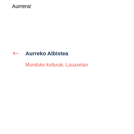
Aurrera!
Aurreko Albistea
Munduko kulturak, Lauaxetan