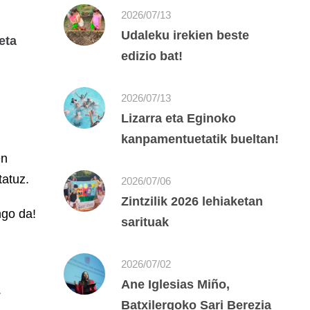
2026/07/13
Udaleku irekien beste
eta
edizio bat!
2026/07/13
Lizarra eta Eginoko
kanpamentuetatik bueltan!
en
tatuz.
2026/07/06
Zintzilik 2026 lehiaketan
ngo da!
sarituak
2026/07/02
Ane Iglesias Miño,
.
Batxilergoko Sari Berezia