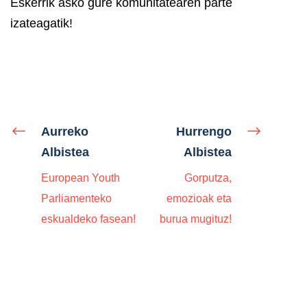
Eskerrik asko gure komunitatearen parte
izateagatik!
Aurreko
Hurrengo
Albistea
Albistea
European Youth
Gorputza,
Parliamenteko
emozioak eta
eskualdeko fasean!
burua mugituz!