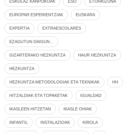
ESKOLAZ KANPOKOAK
ESO
ETORKIZUNA
EUROPAR ESPERIENTZIAK
EUSKARA
EXPERTIA
EXTRAESCOLARES
EZAGUTUN DAIGUN...
GIZARTERAKO HEZKUNTZA
HAUR HEZKUNTZA
HEZKUNTZA
HEZKUNTZA METODOLOGIAK ETA TEKNIKAK
HH
HITZALDIAK ETA TOPAKETAK
IGUALDAD
IKASLEEN HITZETAN
IKASLE OHIAK
INFANTIL
INSTALAZIOAK
KIROLA