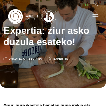
EU
ES
Expertia: ziur asko
duzula esateko!
UNCATEGORIZED @EU
EXPERTIA
Gaur, gure ikastola benetan gune irekia eta