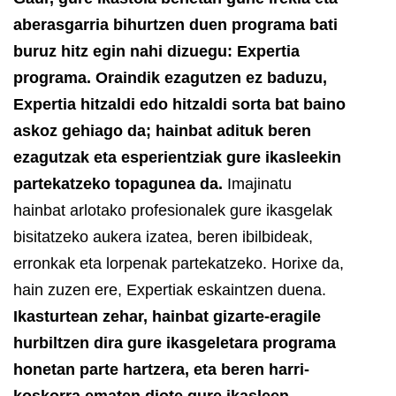
aberasgarria bihurtzen duen programa bati
buruz hitz egin nahi dizuegu: Expertia
programa. Oraindik ezagutzen ez baduzu,
Expertia hitzaldi edo hitzaldi sorta bat baino
askoz gehiago da; hainbat adituk beren
ezagutzak eta esperientziak gure ikasleekin
partekatzeko topagunea da.
Imajinatu
hainbat arlotako profesionalek gure ikasgelak
bisitatzeko aukera izatea, beren ibilbideak,
erronkak eta lorpenak partekatzeko. Horixe da,
hain zuzen ere, Expertiak eskaintzen duena.
Ikasturtean zehar, hainbat gizarte-eragile
hurbiltzen dira gure ikasgeletara programa
honetan parte hartzera, eta beren harri-
koskorra ematen diote gure ikasleen