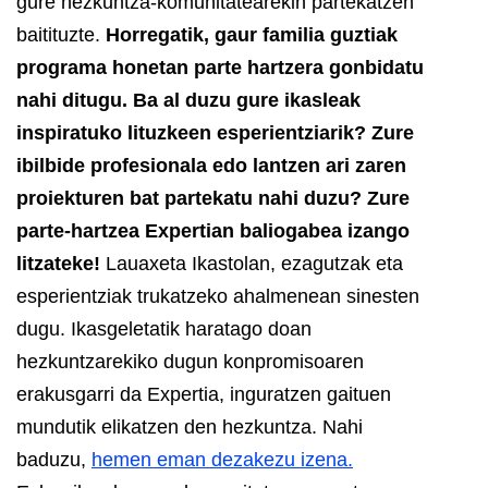
gure hezkuntza-komunitatearekin partekatzen
baitituzte.
Horregatik, gaur familia guztiak
programa honetan parte hartzera gonbidatu
nahi ditugu. Ba al duzu gure ikasleak
inspiratuko lituzkeen esperientziarik? Zure
ibilbide profesionala edo lantzen ari zaren
proiekturen bat partekatu nahi duzu? Zure
parte-hartzea Expertian baliogabea izango
litzateke!
Lauaxeta Ikastolan, ezagutzak eta
esperientziak trukatzeko ahalmenean sinesten
dugu. Ikasgeletatik haratago doan
hezkuntzarekiko dugun konpromisoaren
erakusgarri da Expertia, inguratzen gaituen
mundutik elikatzen den hezkuntza.
Nahi
baduzu,
hemen eman dezakezu izena.