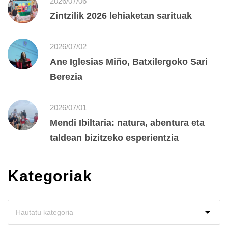
2026/07/06
Zintzilik 2026 lehiaketan sarituak
2026/07/02
Ane Iglesias Miño, Batxilergoko Sari
Berezia
2026/07/01
Mendi Ibiltaria: natura, abentura eta
taldean bizitzeko esperientzia
Kategoriak