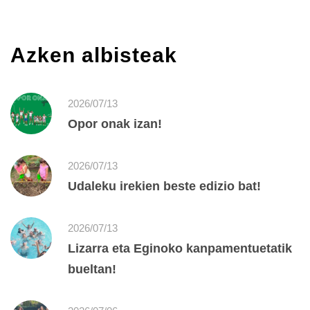
Azken albisteak
2026/07/13
Opor onak izan!
2026/07/13
Udaleku irekien beste edizio bat!
2026/07/13
Lizarra eta Eginoko kanpamentuetatik
bueltan!