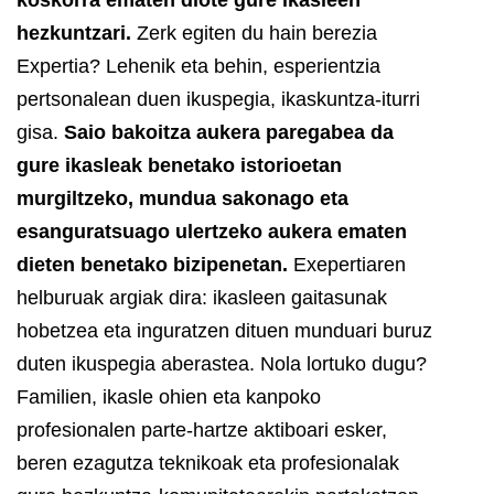
hezkuntzari.
Zerk egiten du hain berezia
Expertia? Lehenik eta behin, esperientzia
pertsonalean duen ikuspegia, ikaskuntza-iturri
gisa.
Saio bakoitza aukera paregabea da
gure ikasleak benetako istorioetan
murgiltzeko, mundua sakonago eta
esanguratsuago ulertzeko aukera ematen
dieten benetako bizipenetan.
Exepertiaren
helburuak argiak dira: ikasleen gaitasunak
hobetzea eta inguratzen dituen munduari buruz
duten ikuspegia aberastea. Nola lortuko dugu?
Familien, ikasle ohien eta kanpoko
profesionalen parte-hartze aktiboari esker,
beren ezagutza teknikoak eta profesionalak