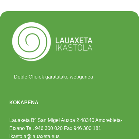
Doble Clic-ek garatutako webgunea
KOKAPENA
Lauaxeta Bº San Migel Auzoa 2
48340 Amorebieta-
Etxano
Tel.
946 300 020
Fax 946 300 181
ikastola@lauaxeta.eus