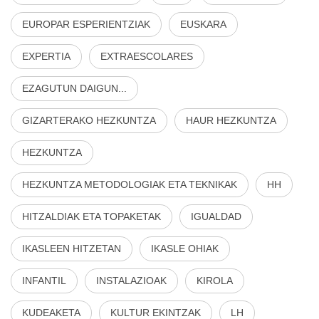
EUROPAR ESPERIENTZIAK
EUSKARA
EXPERTIA
EXTRAESCOLARES
EZAGUTUN DAIGUN...
GIZARTERAKO HEZKUNTZA
HAUR HEZKUNTZA
HEZKUNTZA
HEZKUNTZA METODOLOGIAK ETA TEKNIKAK
HH
HITZALDIAK ETA TOPAKETAK
IGUALDAD
IKASLEEN HITZETAN
IKASLE OHIAK
INFANTIL
INSTALAZIOAK
KIROLA
KUDEAKETA
KULTUR EKINTZAK
LH