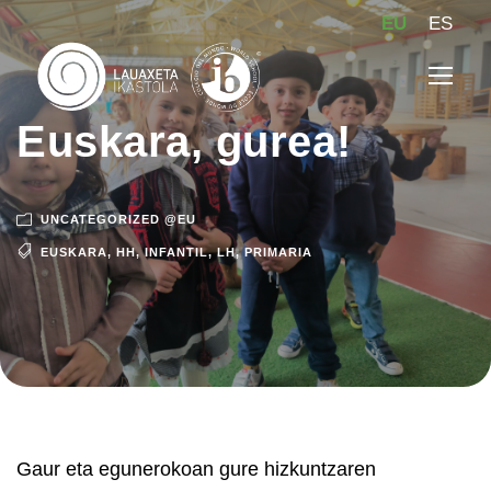
EU
ES
Euskara, gurea!
UNCATEGORIZED @EU
EUSKARA
,
HH
,
INFANTIL
,
LH
,
PRIMARIA
Gaur eta egunerokoan gure hizkuntzaren