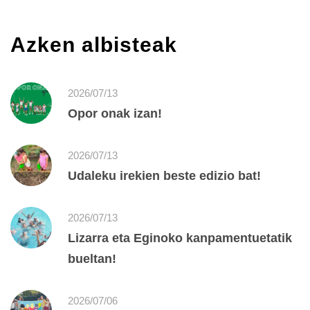
Azken albisteak
2026/07/13
Opor onak izan!
2026/07/13
Udaleku irekien beste edizio bat!
2026/07/13
Lizarra eta Eginoko kanpamentuetatik
bueltan!
2026/07/06