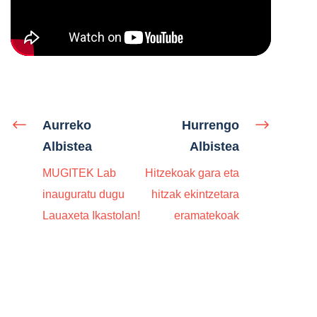
Aurreko
Hurrengo
Albistea
Albistea
MUGITEK Lab
Hitzekoak gara eta
inauguratu dugu
hitzak ekintzetara
Lauaxeta Ikastolan!
eramatekoak