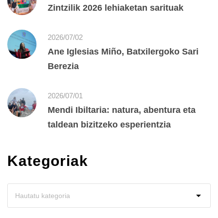
Zintzilik 2026 lehiaketan sarituak
2026/07/02
Ane Iglesias Miño, Batxilergoko Sari
Berezia
2026/07/01
Mendi Ibiltaria: natura, abentura eta
taldean bizitzeko esperientzia
Kategoriak