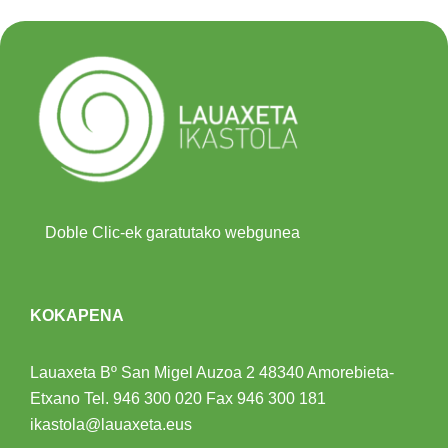
Doble Clic-ek garatutako webgunea
KOKAPENA
Lauaxeta Bº San Migel Auzoa 2
48340 Amorebieta-
Etxano
Tel.
946 300 020
Fax 946 300 181
ikastola@lauaxeta.eus