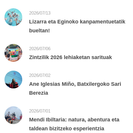
2026/07/13
Lizarra eta Eginoko kanpamentuetatik
bueltan!
2026/07/06
Zintzilik 2026 lehiaketan sarituak
2026/07/02
Ane Iglesias Miño, Batxilergoko Sari
Berezia
2026/07/01
Mendi Ibiltaria: natura, abentura eta
taldean bizitzeko esperientzia