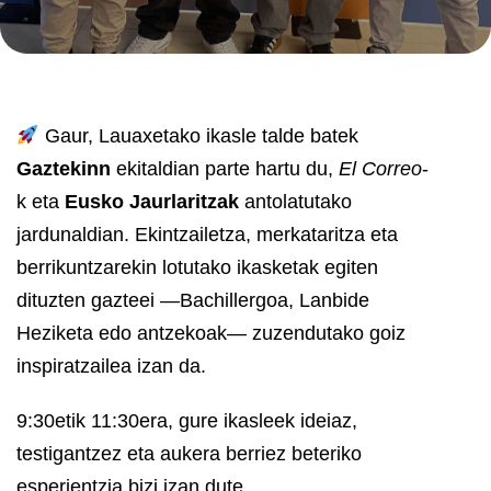
Gaur, Lauaxetako ikasle talde batek
Gaztekinn
ekitaldian parte hartu du,
El Correo
-
k eta
Eusko Jaurlaritzak
antolatutako
jardunaldian. Ekintzailetza, merkataritza eta
berrikuntzarekin lotutako ikasketak egiten
dituzten gazteei —Bachillergoa, Lanbide
Heziketa edo antzekoak— zuzendutako goiz
inspiratzailea izan da.
9:30etik 11:30era, gure ikasleek ideiaz,
testigantzez eta aukera berriez beteriko
esperientzia bizi izan dute.