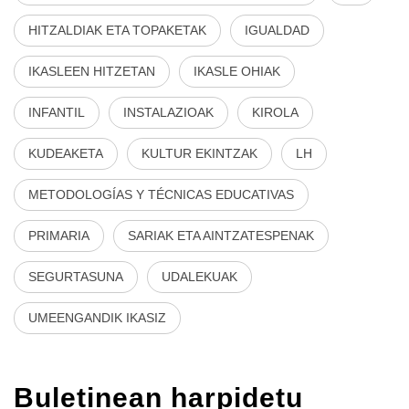
HITZALDIAK ETA TOPAKETAK
IGUALDAD
IKASLEEN HITZETAN
IKASLE OHIAK
INFANTIL
INSTALAZIOAK
KIROLA
KUDEAKETA
KULTUR EKINTZAK
LH
METODOLOGÍAS Y TÉCNICAS EDUCATIVAS
PRIMARIA
SARIAK ETA AINTZATESPENAK
SEGURTASUNA
UDALEKUAK
UMEENGANDIK IKASIZ
Buletinean harpidetu