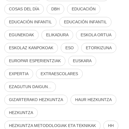
COSAS DEL DÍA
DBH
EDUCACIÓN
EDUCACIÓN INFANTIL
EDUCACIÓN INFANTIL
EGUNEKOAK
ELIKADURA
ESKOLA ORTUA
ESKOLAZ KANPOKOAK
ESO
ETORKIZUNA
EUROPAR ESPERIENTZIAK
EUSKARA
EXPERTIA
EXTRAESCOLARES
EZAGUTUN DAIGUN...
GIZARTERAKO HEZKUNTZA
HAUR HEZKUNTZA
HEZKUNTZA
HEZKUNTZA METODOLOGIAK ETA TEKNIKAK
HH