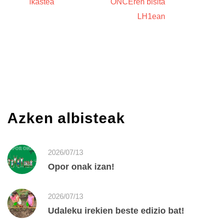
ikastea
ONCEren bisita
LH1ean
Azken albisteak
2026/07/13
Opor onak izan!
2026/07/13
Udaleku irekien beste edizio bat!