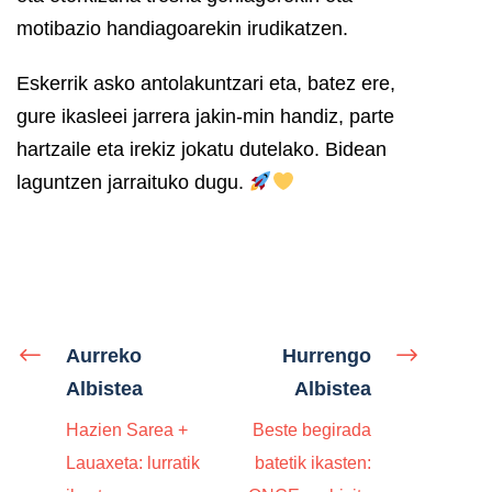
motibazio handiagoarekin irudikatzen.
Eskerrik asko antolakuntzari eta, batez ere,
gure ikasleei jarrera jakin-min handiz, parte
hartzaile eta irekiz jokatu dutelako.
Bidean
laguntzen jarraituko dugu.
Aurreko
Hurrengo
Albistea
Albistea
Hazien Sarea +
Beste begirada
Lauaxeta: lurratik
batetik ikasten: