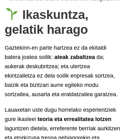
Ikaskuntza,
gelatik harago
Gaztekinn-en parte hartzea ez da ekitaldi
batera joatea soilik:
ateak zabaltzea
da;
aukerak deskubritzea; eta ulertzea
ekintzailetza ez dela soilik enpresak sortzea,
baizik eta bizitzari aurre egiteko modu
sortzailea, ausarta eta eraldatzailea garatzea.
Lauaxetan uste dugu horrelako esperientziek
gure ikasleei
teoria eta errealitatea lotzen
laguntzen dietela, erreferente berriak aurkitzen
eta etorkizuna tresna gehiagorekin eta