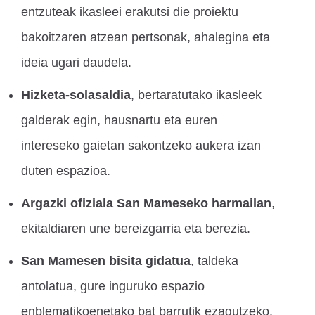
entzuteak ikasleei erakutsi die proiektu
bakoitzaren atzean pertsonak, ahalegina eta
ideia ugari daudela.
Hizketa-solasaldia
, bertaratutako ikasleek
galderak egin, hausnartu eta euren
intereseko gaietan sakontzeko aukera izan
duten espazioa.
Argazki ofiziala San Mameseko harmailan
,
ekitaldiaren une bereizgarria eta berezia.
San Mamesen bisita gidatua
, taldeka
antolatua, gure inguruko espazio
enblematikoenetako bat barrutik ezagutzeko.