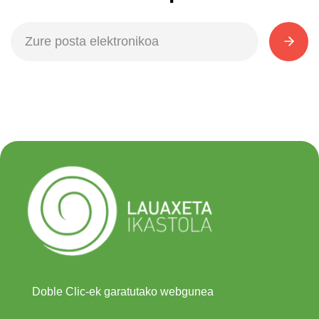
Doble Clic-ek garatutako webgunea