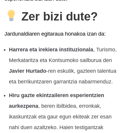
Zer bizi dute?
Jardunaldiaren egitaraua honakoa izan da:
Harrera eta irekiera instituzionala
, Turismo,
Merkataritza eta Kontsumoko sailburua den
Javier Hurtado
-ren eskutik, gazteen talentua
eta berrikuntzaren garrantzia nabarmenduz.
Hiru gazte ekintzaileren esperientzien
aurkezpena
, beren ibilbidea, erronkak,
ikaskuntzak eta gaur egun ekiteak zer esan
nahi duen azaltzeko. Haien testigantzak