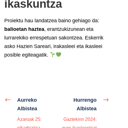
ikaskuntza
Proiektu hau landatzea baino gehiago da:
balioetan haztea
, erantzukizunean eta
lurrarekiko errespetuan sakontzea. Eskerrik
asko Hazien Sareari, irakasleei eta ikasleei
posible egiteagatik.
Aurreko
Hurrengo
Albistea
Albistea
Azaroak 25:
Gaztekinn 2024:
elkarbizitza,
gure ikasleentzat