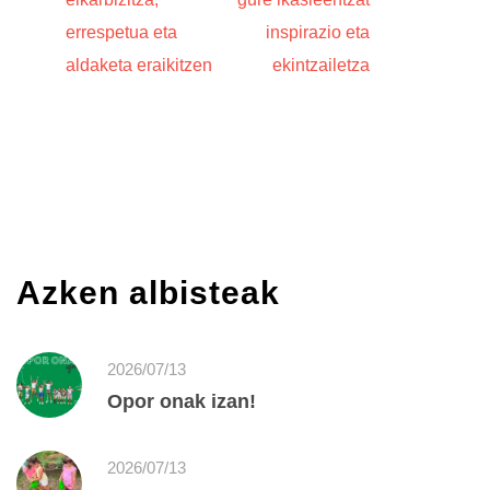
errespetua eta
inspirazio eta
aldaketa eraikitzen
ekintzailetza
Azken albisteak
2026/07/13
Opor onak izan!
2026/07/13