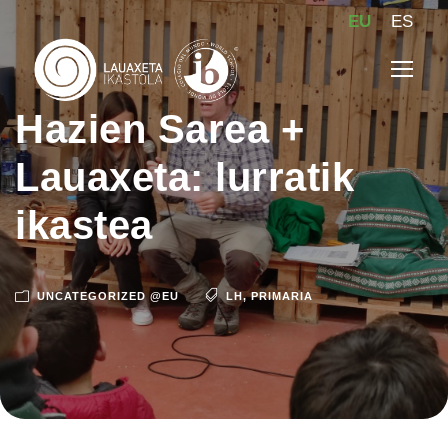
EU
ES
Hazien Sarea +
Lauaxeta: lurratik
ikastea
UNCATEGORIZED @EU
LH
,
PRIMARIA