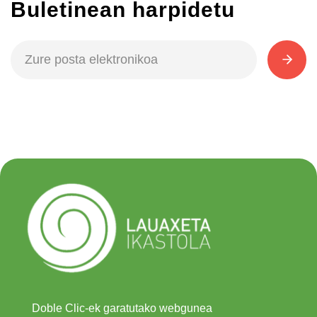
Buletinean harpidetu
Doble Clic-ek garatutako webgunea