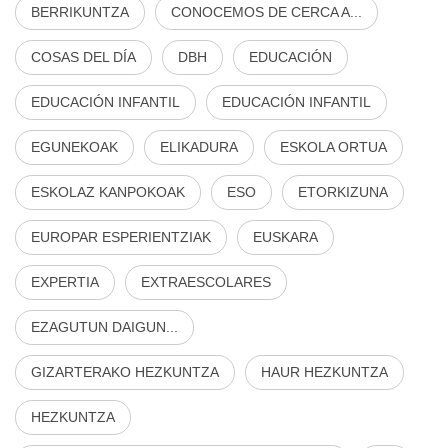
BERRIKUNTZA
CONOCEMOS DE CERCA A...
COSAS DEL DÍA
DBH
EDUCACIÓN
EDUCACIÓN INFANTIL
EDUCACIÓN INFANTIL
EGUNEKOAK
ELIKADURA
ESKOLA ORTUA
ESKOLAZ KANPOKOAK
ESO
ETORKIZUNA
EUROPAR ESPERIENTZIAK
EUSKARA
EXPERTIA
EXTRAESCOLARES
EZAGUTUN DAIGUN...
GIZARTERAKO HEZKUNTZA
HAUR HEZKUNTZA
HEZKUNTZA