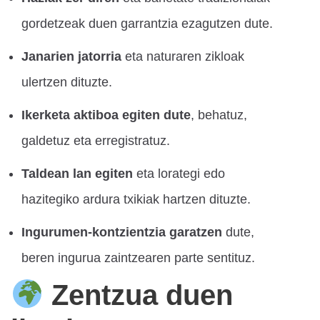
gordetzeak duen garrantzia ezagutzen dute.
Janarien jatorria
eta naturaren zikloak
ulertzen dituzte.
Ikerketa aktiboa egiten dute
, behatuz,
galdetuz eta erregistratuz.
Taldean lan egiten
eta lorategi edo
hazitegiko ardura txikiak hartzen dituzte.
Ingurumen-kontzientzia garatzen
dute,
beren ingurua zaintzearen parte sentituz.
Zentzua duen