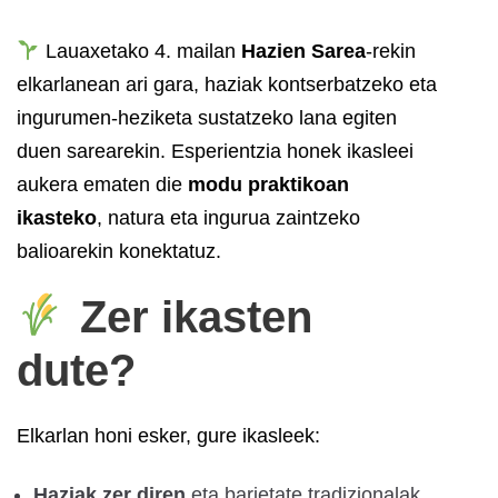
Lauaxetako 4. mailan
Hazien Sarea
-rekin
elkarlanean ari gara, haziak kontserbatzeko eta
ingurumen-heziketa sustatzeko lana egiten
duen sarearekin. Esperientzia honek ikasleei
aukera ematen die
modu praktikoan
ikasteko
, natura eta ingurua zaintzeko
balioarekin konektatuz.
Zer ikasten
dute?
Elkarlan honi esker, gure ikasleek:
Haziak zer diren
eta barietate tradizionalak