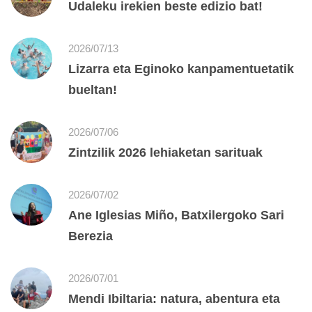
Udaleku irekien beste edizio bat!
2026/07/13
Lizarra eta Eginoko kanpamentuetatik
bueltan!
2026/07/06
Zintzilik 2026 lehiaketan sarituak
2026/07/02
Ane Iglesias Miño, Batxilergoko Sari
Berezia
2026/07/01
Mendi Ibiltaria: natura, abentura eta