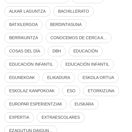
ALKAR LAGUNTZA
BACHILLERATO
BATXILERGOA
BERDINTASUNA
BERRIKUNTZA
CONOCEMOS DE CERCA A...
COSAS DEL DÍA
DBH
EDUCACIÓN
EDUCACIÓN INFANTIL
EDUCACIÓN INFANTIL
EGUNEKOAK
ELIKADURA
ESKOLA ORTUA
ESKOLAZ KANPOKOAK
ESO
ETORKIZUNA
EUROPAR ESPERIENTZIAK
EUSKARA
EXPERTIA
EXTRAESCOLARES
EZAGUTUN DAIGUN...