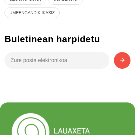
UMEENGANDIK IKASIZ
Buletinean harpidetu