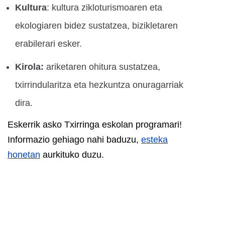
Kultura
: kultura zikloturismoaren eta
ekologiaren bidez sustatzea, bizikletaren
erabilerari esker.
Kirola:
ariketaren ohitura sustatzea,
txirrindularitza eta hezkuntza onuragarriak
dira.
Eskerrik asko Txirringa eskolan programari!
Informazio gehiago nahi baduzu,
esteka
honetan
aurkituko duzu.