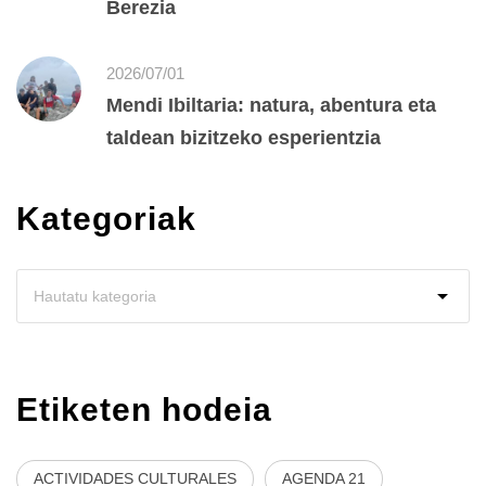
Berezia
2026/07/01
Mendi Ibiltaria: natura, abentura eta
taldean bizitzeko esperientzia
Kategoriak
Etiketen hodeia
ACTIVIDADES CULTURALES
AGENDA 21