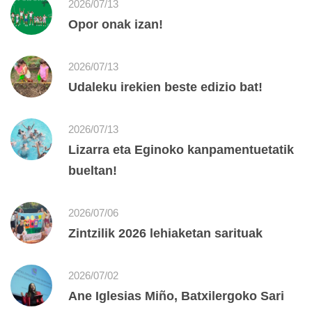
2026/07/13
Opor onak izan!
2026/07/13
Udaleku irekien beste edizio bat!
2026/07/13
Lizarra eta Eginoko kanpamentuetatik
bueltan!
2026/07/06
Zintzilik 2026 lehiaketan sarituak
2026/07/02
Ane Iglesias Miño, Batxilergoko Sari