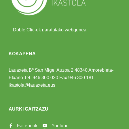
Doble Clic-ek garatutako webgunea
KOKAPENA
Lauaxeta Bº San Migel Auzoa 2
48340 Amorebieta-
Etxano
Tel.
946 300 020
Fax 946 300 181
ikastola@lauaxeta.eus
AURKI GAITZAZU
Facebook
Youtube