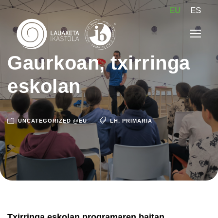
EU
ES
Gaurkoan, txirringa
eskolan
UNCATEGORIZED @EU
LH
,
PRIMARIA
Txirringa eskolan programaren baitan,