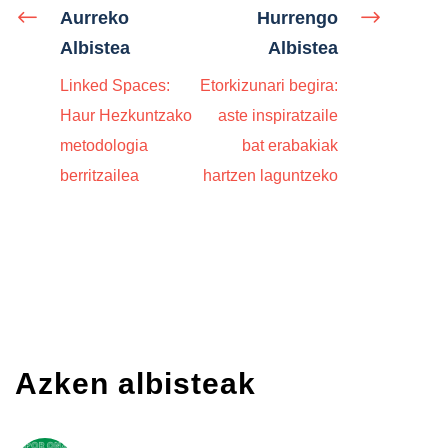
Aurreko
Hurrengo
Albistea
Albistea
Linked Spaces:
Etorkizunari begira:
Haur Hezkuntzako
aste inspiratzaile
metodologia
bat erabakiak
berritzailea
hartzen laguntzeko
Azken albisteak