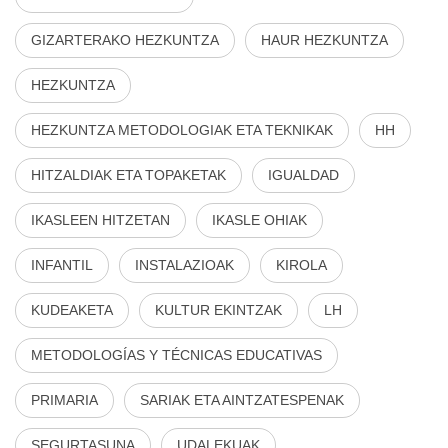
GIZARTERAKO HEZKUNTZA
HAUR HEZKUNTZA
HEZKUNTZA
HEZKUNTZA METODOLOGIAK ETA TEKNIKAK
HH
HITZALDIAK ETA TOPAKETAK
IGUALDAD
IKASLEEN HITZETAN
IKASLE OHIAK
INFANTIL
INSTALAZIOAK
KIROLA
KUDEAKETA
KULTUR EKINTZAK
LH
METODOLOGÍAS Y TÉCNICAS EDUCATIVAS
PRIMARIA
SARIAK ETA AINTZATESPENAK
SEGURTASUNA
UDALEKUAK