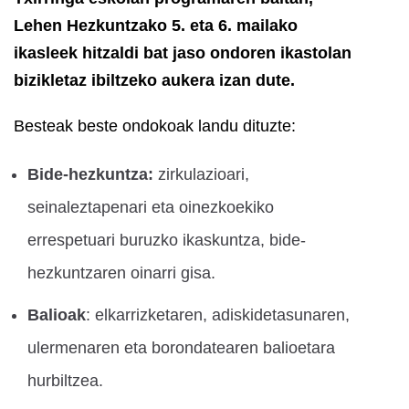
Lehen Hezkuntzako 5. eta 6. mailako
ikasleek hitzaldi bat jaso ondoren ikastolan
bizikletaz ibiltzeko aukera izan dute.
Besteak beste ondokoak landu dituzte:
Bide-hezkuntza:
zirkulazioari,
seinaleztapenari eta oinezkoekiko
errespetuari buruzko ikaskuntza, bide-
hezkuntzaren oinarri gisa.
Balioak
: elkarrizketaren, adiskidetasunaren,
ulermenaren eta borondatearen balioetara
hurbiltzea.