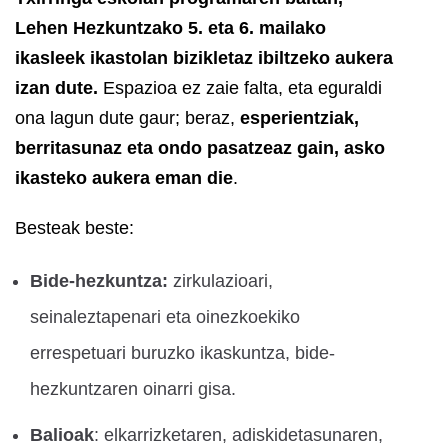
Lehen Hezkuntzako 5. eta 6. mailako
ikasleek ikastolan bizikletaz ibiltzeko aukera
izan dute.
Espazioa ez zaie falta, eta eguraldi
ona lagun dute gaur; beraz,
esperientziak,
berritasunaz eta ondo pasatzeaz gain, asko
ikasteko aukera eman die
.
Besteak beste:
Bide-hezkuntza:
zirkulazioari,
seinaleztapenari eta oinezkoekiko
errespetuari buruzko ikaskuntza, bide-
hezkuntzaren oinarri gisa.
Balioak
: elkarrizketaren, adiskidetasunaren,