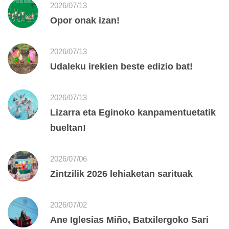
2026/07/13
Opor onak izan!
2026/07/13
Udaleku irekien beste edizio bat!
2026/07/13
Lizarra eta Eginoko kanpamentuetatik
bueltan!
2026/07/06
Zintzilik 2026 lehiaketan sarituak
2026/07/02
Ane Iglesias Miño, Batxilergoko Sari