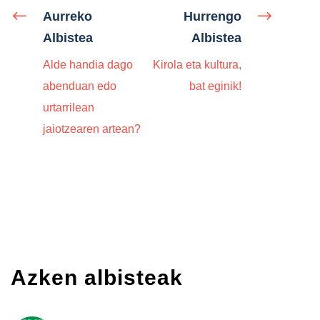
Aurreko
Hurrengo
Albistea
Albistea
Alde handia dago
Kirola eta kultura,
abenduan edo
bat eginik!
urtarrilean
jaiotzearen artean?
Azken albisteak