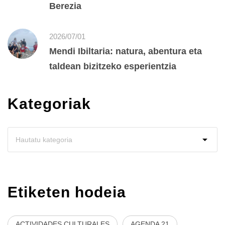
Berezia
2026/07/01
Mendi Ibiltaria: natura, abentura eta
taldean bizitzeko esperientzia
Kategoriak
Etiketen hodeia
ACTIVIDADES CULTURALES
AGENDA 21