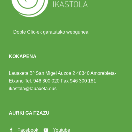
Doble Clic-ek garatutako webgunea
KOKAPENA
Lauaxeta Bº San Migel Auzoa 2
48340 Amorebieta-
Etxano
Tel.
946 300 020
Fax 946 300 181
ikastola@lauaxeta.eus
AURKI GAITZAZU
Facebook
Youtube