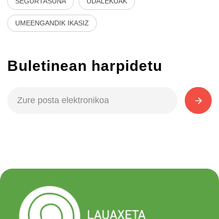
SEGURTASUNA
UDALEKUAK
UMEENGANDIK IKASIZ
Buletinean harpidetu