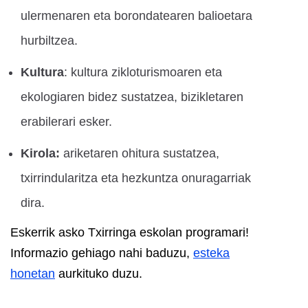
ulermenaren eta borondatearen balioetara
hurbiltzea.
Kultura
: kultura zikloturismoaren eta
ekologiaren bidez sustatzea, bizikletaren
erabilerari esker.
Kirola:
ariketaren ohitura sustatzea,
txirrindularitza eta hezkuntza onuragarriak
dira.
Eskerrik asko Txirringa eskolan programari!
Informazio gehiago nahi baduzu,
esteka
honetan
aurkituko duzu.