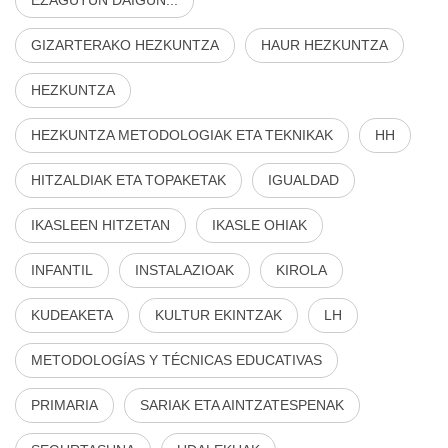
EZAGUTUN DAIGUN...
GIZARTERAKO HEZKUNTZA
HAUR HEZKUNTZA
HEZKUNTZA
HEZKUNTZA METODOLOGIAK ETA TEKNIKAK
HH
HITZALDIAK ETA TOPAKETAK
IGUALDAD
IKASLEEN HITZETAN
IKASLE OHIAK
INFANTIL
INSTALAZIOAK
KIROLA
KUDEAKETA
KULTUR EKINTZAK
LH
METODOLOGÍAS Y TÉCNICAS EDUCATIVAS
PRIMARIA
SARIAK ETA AINTZATESPENAK