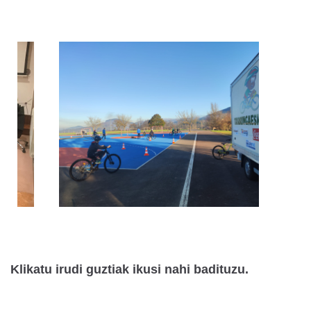
Klikatu irudi guztiak ikusi nahi badituzu.