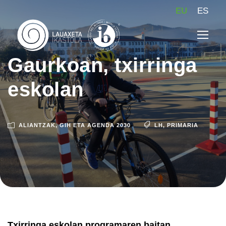
EU
ES
Gaurkoan, txirringa
eskolan
ALIANTZAK
,
GIH ETA AGENDA 2030
LH
,
PRIMARIA
Txirringa eskolan programaren baitan,