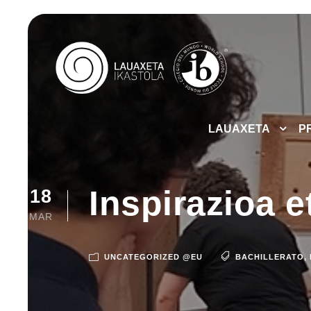
LAUAXETA
P
Inspirazioa e
18
MAR
UNCATEGORIZED @EU
BACHILLERATO
,