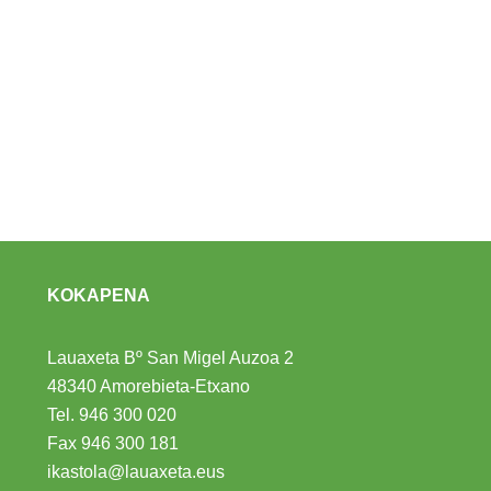
KOKAPENA
Lauaxeta Bº San Migel Auzoa 2
48340 Amorebieta-Etxano
Tel.
946 300 020
Fax 946 300 181
ikastola@lauaxeta.eus