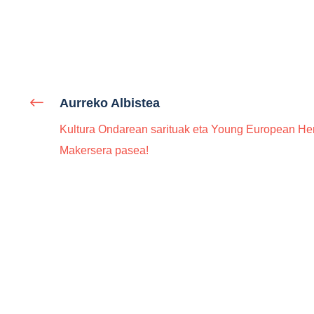
Aurreko Albistea
Kultura Ondarean sarituak eta Young European He
Makersera pasea!