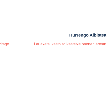
Hurrengo Albistea
ritage
Lauaxeta Ikastola: Ikastetxe onenen artean