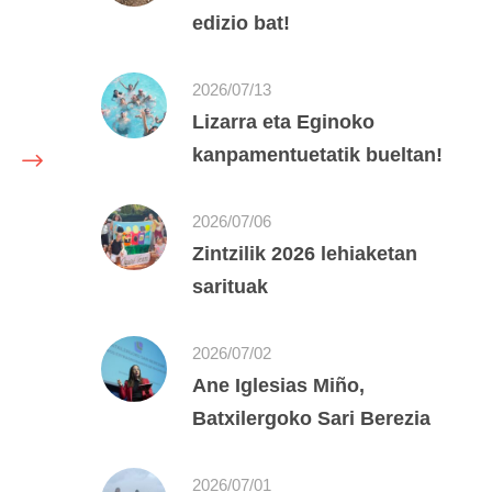
edizio bat!
2026/07/13
Lizarra eta Eginoko
kanpamentuetatik bueltan!
2026/07/06
Zintzilik 2026 lehiaketan
sarituak
2026/07/02
Ane Iglesias Miño,
Batxilergoko Sari Berezia
2026/07/01