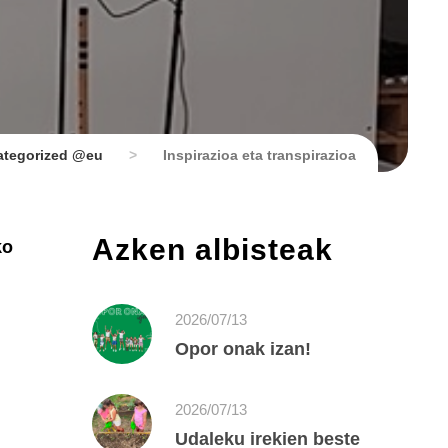
ategorized @eu
>
Inspirazioa eta transpirazioa
Azken albisteak
ko
2026/07/13
Opor onak izan!
2026/07/13
Udaleku irekien beste