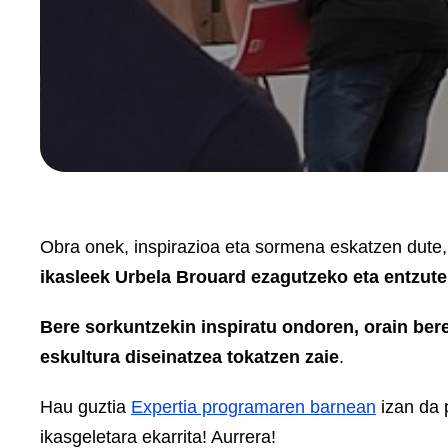
Obra onek, inspirazioa eta sormena eskatzen dute, 
ikasleek Urbela Brouard ezagutzeko eta entzute
Bere sorkuntzekin inspiratu ondoren, orain bere
eskultura diseinatzea tokatzen zaie
.
Hau guztia
Expertia programaren barnean
izan da 
ikasgeletara ekarrita! Aurrera!