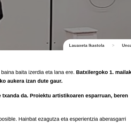
Lauaxeta Ikastola
>
Unc
baina baita izerdia eta lana ere.
Batxilergoko 1. maila
ko aukera izan dute gaur.
 txanda da. Proiektu artistikoaren esparruan, beren
posible. Hainbat ezagutza eta esperientzia aberasgarri