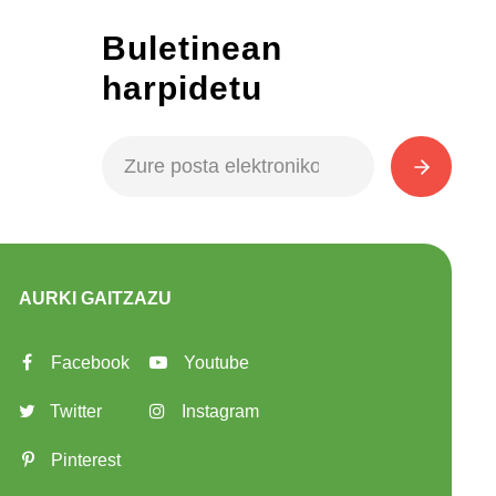
Buletinean
harpidetu
AURKI GAITZAZU
Facebook
Youtube
Twitter
Instagram
Pinterest