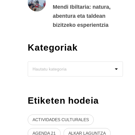
Mendi Ibiltaria: natura,
abentura eta taldean
bizitzeko esperientzia
Kategoriak
Etiketen hodeia
ACTIVIDADES CULTURALES
AGENDA 21
ALKAR LAGUNTZA