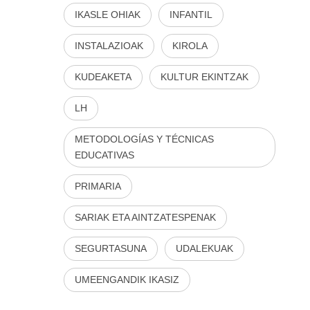
IKASLE OHIAK
INFANTIL
INSTALAZIOAK
KIROLA
KUDEAKETA
KULTUR EKINTZAK
LH
METODOLOGÍAS Y TÉCNICAS
EDUCATIVAS
PRIMARIA
SARIAK ETA AINTZATESPENAK
SEGURTASUNA
UDALEKUAK
UMEENGANDIK IKASIZ