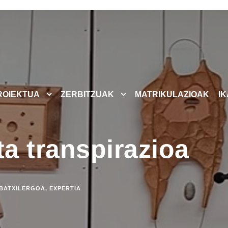
ROIEKTUA
ZERBITZUAK
MATRIKULAZIOAK
I
ta transpirazioa
BATXILERGOA
,
EXPERTIA