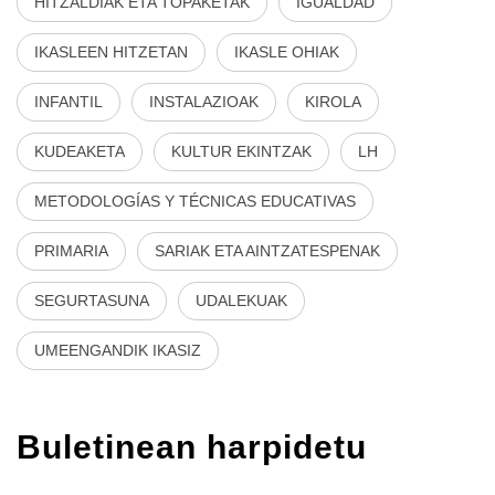
HITZALDIAK ETA TOPAKETAK
IGUALDAD
IKASLEEN HITZETAN
IKASLE OHIAK
INFANTIL
INSTALAZIOAK
KIROLA
KUDEAKETA
KULTUR EKINTZAK
LH
METODOLOGÍAS Y TÉCNICAS EDUCATIVAS
PRIMARIA
SARIAK ETA AINTZATESPENAK
SEGURTASUNA
UDALEKUAK
UMEENGANDIK IKASIZ
Buletinean harpidetu