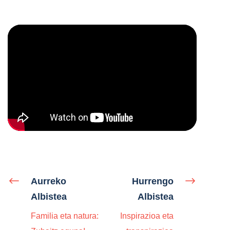
Aurreko
Hurrengo
Albistea
Albistea
Familia eta natura:
Inspirazioa eta