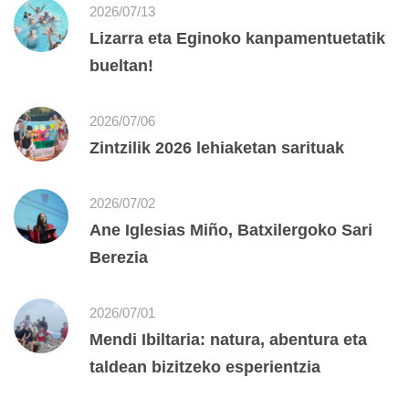
2026/07/13
Lizarra eta Eginoko kanpamentuetatik
bueltan!
2026/07/06
Zintzilik 2026 lehiaketan sarituak
2026/07/02
Ane Iglesias Miño, Batxilergoko Sari
Berezia
2026/07/01
Mendi Ibiltaria: natura, abentura eta
taldean bizitzeko esperientzia