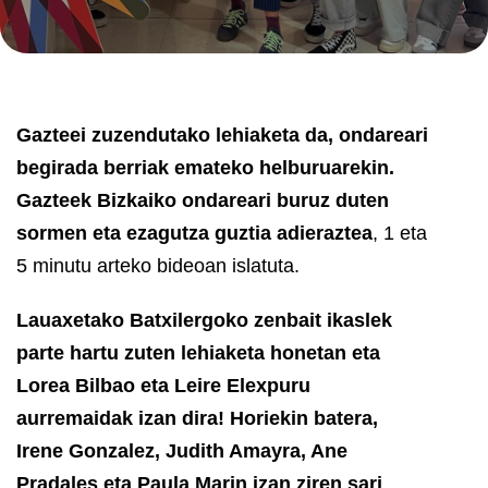
Gazteei zuzendutako lehiaketa da, ondareari
begirada berriak emateko helburuarekin.
Gazteek Bizkaiko ondareari buruz duten
sormen eta ezagutza guztia adieraztea
, 1 eta
5 minutu arteko bideoan islatuta.
Lauaxetako Batxilergoko zenbait ikaslek
parte hartu zuten lehiaketa honetan eta
Lorea Bilbao eta Leire Elexpuru
aurremaidak izan dira! Horiekin batera,
Irene Gonzalez, Judith Amayra, Ane
Pradales eta Paula Marin izan ziren sari