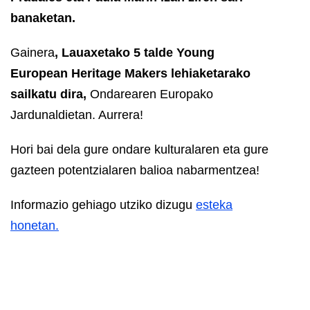
banaketan.
Gainera
, Lauaxetako 5 talde Young
European Heritage Makers lehiaketarako
sailkatu dira,
Ondarearen Europako
Jardunaldietan. Aurrera!
Hori bai dela gure ondare kulturalaren eta gure
gazteen potentzialaren balioa nabarmentzea!
Informazio gehiago utziko dizugu
esteka
honetan.