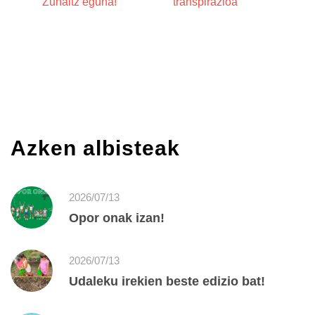
Zuhaitz eguna!
transpirazioa
Azken albisteak
2026/07/13
Opor onak izan!
2026/07/13
Udaleku irekien beste edizio bat!