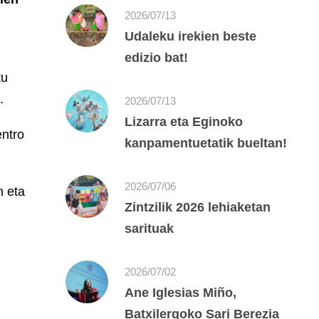
2026/07/13
Udaleku irekien beste
edizio bat!
tu
.
2026/07/13
Lizarra eta Eginoko
entro
kanpamentuetatik bueltan!
2026/07/06
n eta
Zintzilik 2026 lehiaketan
sarituak
2026/07/02
Ane Iglesias Miño,
Batxilergoko Sari Berezia