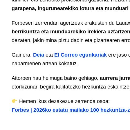
garapena, ingurunearekiko lotura eta munduari
Forbesen zerrendan agertzeak erakusten du Laua
berrikuntza eta munduarekiko irekiera uztartze
dezaten, jakin-mina piztu dadin eta gizartearen er
Gainera,
Deia
eta
El Correo egunkariak
ere jaso 
nabarmenen artean kokatuz.
Aitorpen hau helmuga baino gehiago,
aurrera jarr
etorkizunari begira kalitatezko hezkuntza eskaintz
Hemen ikus dezakezue zerrenda osoa:
Forbes | 2026ko estatu mailako 100 hezkuntza-