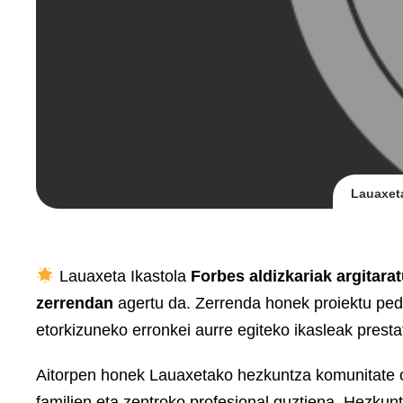
Lauaxeta
Lauaxeta Ikastola
Forbes aldizkariak argitar
zerrendan
agertu da. Zerrenda honek proiektu peda
etorkizuneko erronkei aurre egiteko ikasleak prest
Aitorpen honek Lauaxetako hezkuntza komunitate os
familien eta zentroko profesional guztiena. Hezkun