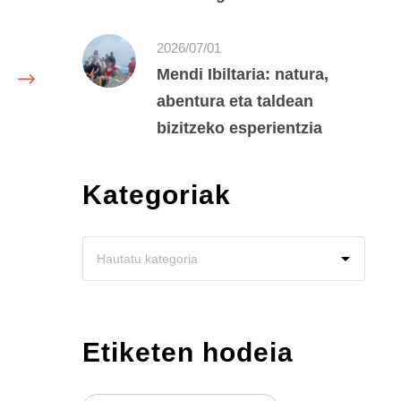
2026/07/01
Mendi Ibiltaria: natura,
abentura eta taldean
bizitzeko esperientzia
Kategoriak
Etiketen hodeia