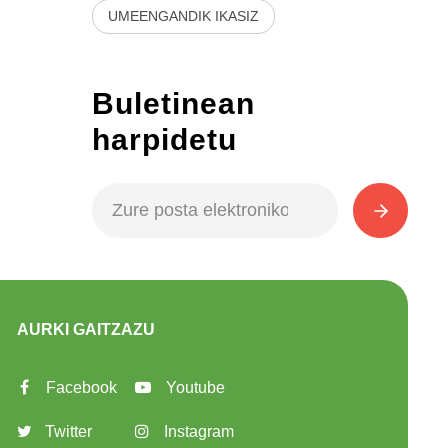
UMEENGANDIK IKASIZ
Buletinean
harpidetu
AURKI GAITZAZU
Facebook
Youtube
Twitter
Instagram