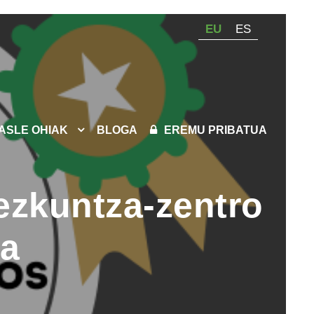
EU
ES
KASLE OHIAK
BLOGA
EREMU PRIBATUA
ezkuntza-zentro
ra