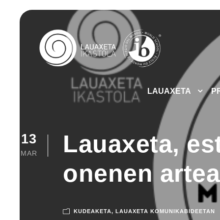
LAUAXETA
P
Lauaxeta, es
13
MAR
onenen artea
KUDEAKETA
,
LAUAXETA KOMUNIKABIDEETAN