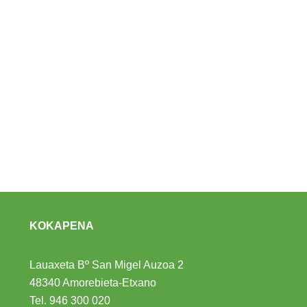
KOKAPENA
Lauaxeta Bº San Migel Auzoa 2
48340 Amorebieta-Etxano
Tel.
946 300 020