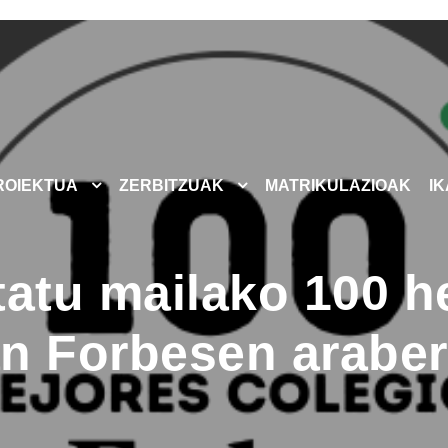
ROIEKTUA
ZERBITZUAK
MATRIKULAZIOAK
I
tatu mailako 100 h
n Forbesen arabe