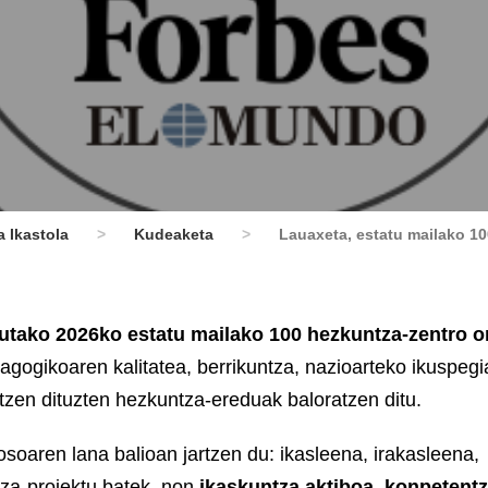
 Ikastola
>
Kudeaketa
>
Lauaxeta, estatu mailako 1
atutako 2026ko estatu mailako 100 hezkuntza-zentro 
gogikoaren kalitatea, berrikuntza, nazioarteko ikuspegi
atzen dituzten hezkuntza-ereduak baloratzen ditu.
oaren lana balioan jartzen du: ikasleena, irakasleena,
tza-proiektu batek, non
ikaskuntza aktiboa, konpetentz