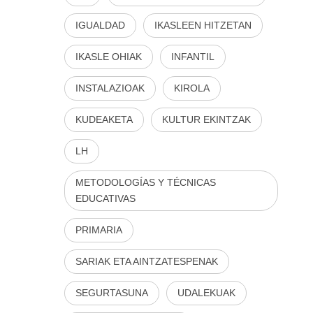
IGUALDAD
IKASLEEN HITZETAN
IKASLE OHIAK
INFANTIL
INSTALAZIOAK
KIROLA
KUDEAKETA
KULTUR EKINTZAK
LH
METODOLOGÍAS Y TÉCNICAS
EDUCATIVAS
PRIMARIA
SARIAK ETA AINTZATESPENAK
SEGURTASUNA
UDALEKUAK