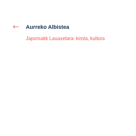
Aurreko Albistea
Japoniatik Lauaxetara: kirola, kultura