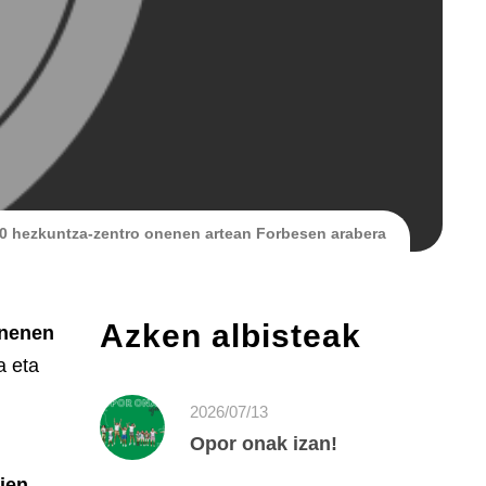
00 hezkuntza-zentro onenen artean Forbesen arabera
Azken albisteak
onenen
a eta
2026/07/13
Opor onak izan!
ien