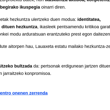
 begirako ikuspegia
oinarri diren.
xetak hezkuntza ulertzeko duen modua:
identitatea,
n dituen hezkuntza
, ikasleek pentsamendu kritikoa gara
ronkei modu arduratsuan erantzuteko prest egon daitezen
dute aitorpen hau, Lauaxeta estatu mailako hezkuntza-z
aitzeko bultzada
da: pertsonak erdigunean jartzen ditue
en jarraitzeko konpromisoa.
zentro onenen zerrenda