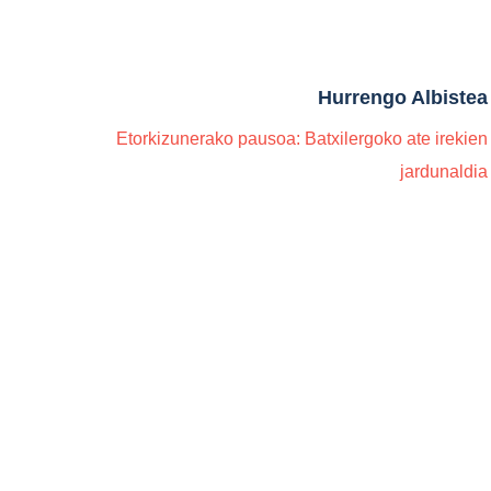
Hurrengo Albistea
Etorkizunerako pausoa: Batxilergoko ate irekien
jardunaldia