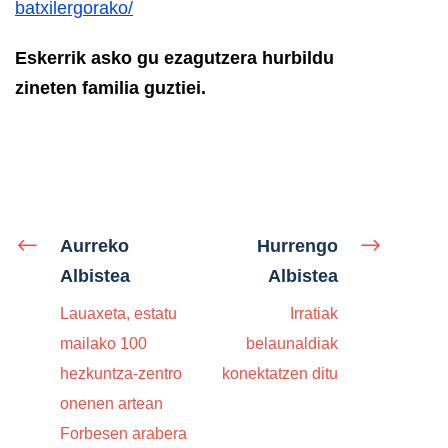
batxilergorako/
Eskerrik asko gu ezagutzera hurbildu
zineten familia guztiei.
Aurreko
Hurrengo
Albistea
Albistea
Lauaxeta, estatu
Irratiak
mailako 100
belaunaldiak
hezkuntza-zentro
konektatzen ditu
onenen artean
Forbesen arabera