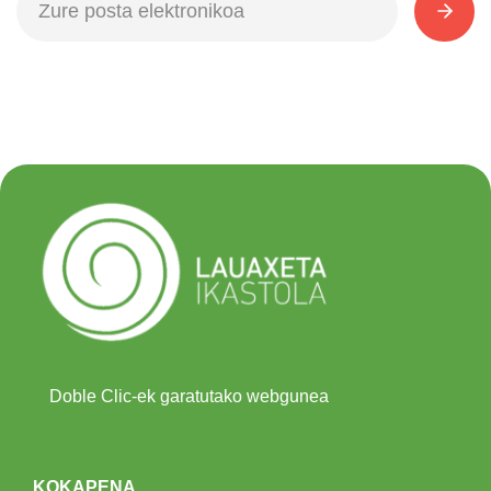
Doble Clic-ek garatutako webgunea
KOKAPENA