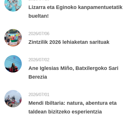
Lizarra eta Eginoko kanpamentuetatik
bueltan!
2026/07/06
Zintzilik 2026 lehiaketan sarituak
2026/07/02
Ane Iglesias Miño, Batxilergoko Sari
Berezia
2026/07/01
Mendi Ibiltaria: natura, abentura eta
taldean bizitzeko esperientzia