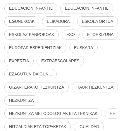
EDUCACIÓN INFANTIL
EDUCACIÓN INFANTIL
EGUNEKOAK
ELIKADURA
ESKOLA ORTUA
ESKOLAZ KANPOKOAK
ESO
ETORKIZUNA
EUROPAR ESPERIENTZIAK
EUSKARA
EXPERTIA
EXTRAESCOLARES
EZAGUTUN DAIGUN...
GIZARTERAKO HEZKUNTZA
HAUR HEZKUNTZA
HEZKUNTZA
HEZKUNTZA METODOLOGIAK ETA TEKNIKAK
HH
HITZALDIAK ETA TOPAKETAK
IGUALDAD