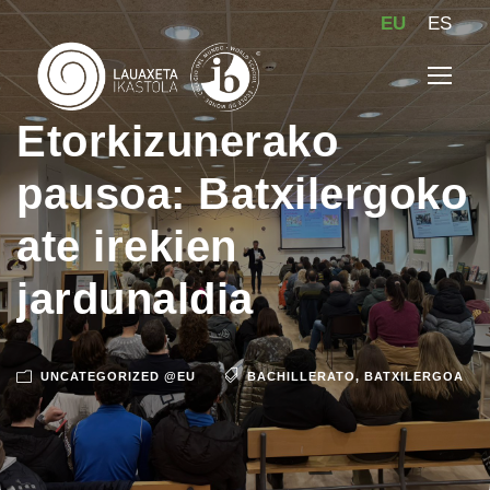
EU
ES
Etorkizunerako
pausoa: Batxilergoko
ate irekien
jardunaldia
UNCATEGORIZED @EU
BACHILLERATO
,
BATXILERGOA