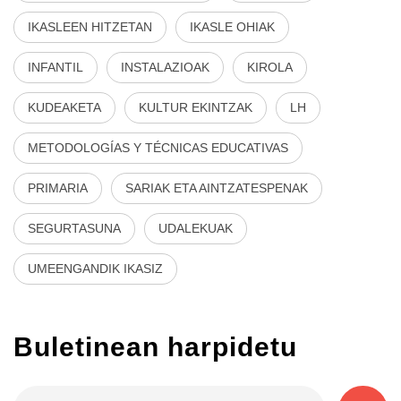
IKASLEEN HITZETAN
IKASLE OHIAK
INFANTIL
INSTALAZIOAK
KIROLA
KUDEAKETA
KULTUR EKINTZAK
LH
METODOLOGÍAS Y TÉCNICAS EDUCATIVAS
PRIMARIA
SARIAK ETA AINTZATESPENAK
SEGURTASUNA
UDALEKUAK
UMEENGANDIK IKASIZ
Buletinean harpidetu