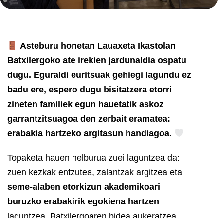
Asteburu honetan Lauaxeta Ikastolan
Batxilergoko ate irekien jardunaldia ospatu
dugu. Eguraldi euritsuak gehiegi lagundu ez
badu ere, espero dugu bisitatzera etorri
zineten familiek egun hauetatik askoz
garrantzitsuagoa den zerbait eramatea:
erabakia hartzeko argitasun handiagoa
.
Topaketa hauen helburua zuei laguntzea da:
zuen kezkak entzutea, zalantzak argitzea eta
seme-alaben etorkizun akademikoari
buruzko erabakirik egokiena hartzen
laguntzea. Batxilergoaren bidea aukeratzea