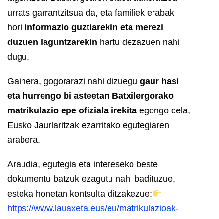
urrats garrantzitsua da, eta familiek erabaki
hori
informazio guztiarekin eta merezi
duzuen laguntzarekin
hartu dezazuen nahi
dugu.
Gainera, gogorarazi nahi dizuegu
gaur hasi
eta hurrengo bi asteetan Batxilergorako
matrikulazio epe ofiziala irekita
egongo dela,
Eusko Jaurlaritzak ezarritako egutegiaren
arabera.
Araudia, egutegia eta intereseko beste
dokumentu batzuk ezagutu nahi badituzue,
esteka honetan kontsulta ditzakezue:
https://www.lauaxeta.eus/eu/matrikulazioak-