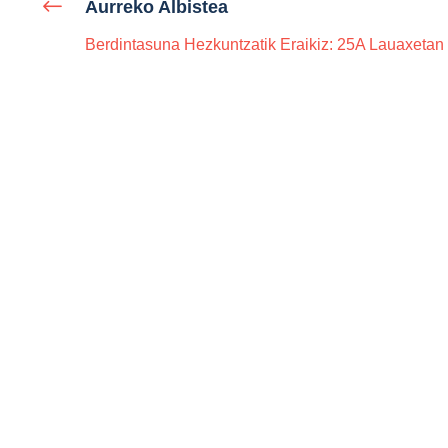
Aurreko Albistea
Berdintasuna Hezkuntzatik Eraikiz: 25A Lauaxetan