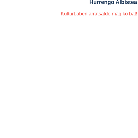
Hurrengo Albistea
KulturLaben arratsalde magiko bat!