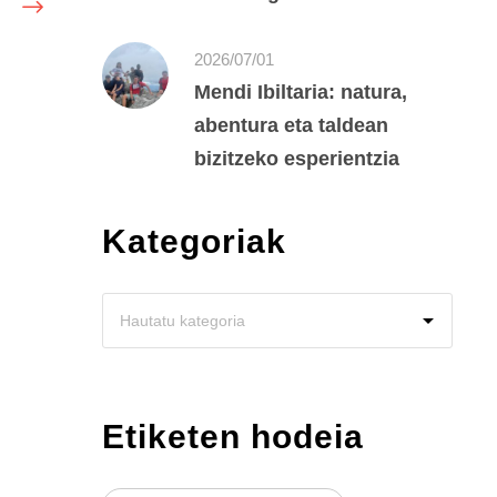
2026/07/01
Mendi Ibiltaria: natura,
abentura eta taldean
bizitzeko esperientzia
Kategoriak
Etiketen hodeia