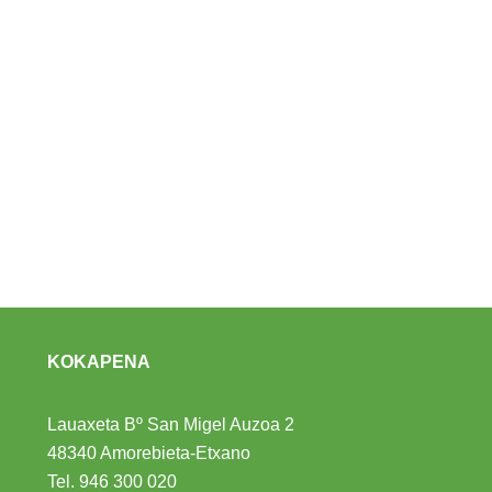
KOKAPENA
Lauaxeta Bº San Migel Auzoa 2
48340 Amorebieta-Etxano
Tel.
946 300 020