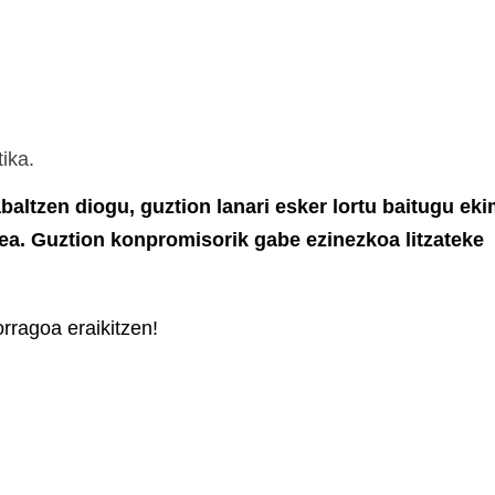
ika.
baltzen diogu, guztion lanari esker lortu baitugu ek
ea. Guztion konpromisorik gabe ezinezkoa litzateke
orragoa eraikitzen!