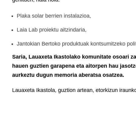
Plaka solar berrien instalazioa,
Laia Lab proiektu aitzindaria,
Jantokian Bertoko produktuak kontsumitzeko polit
Saria, Lauaxeta Ikastolako komunitate osoari za
hauen guztien garapena eta aitorpen hau jasotz
aurkeztu dugun memoria aberatsa osatzea.
Lauaxeta Ikastola, guztion artean, etorkizun iraunk