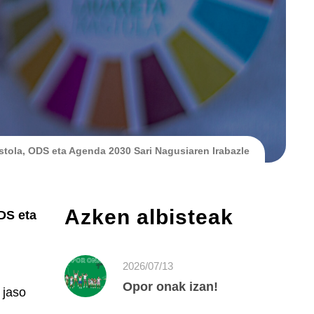
stola, ODS eta Agenda 2030 Sari Nagusiaren Irabazle
Azken albisteak
DS eta
2026/07/13
Opor onak izan!
 jaso