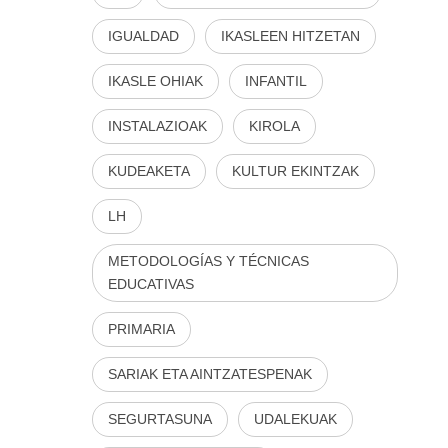
IGUALDAD
IKASLEEN HITZETAN
IKASLE OHIAK
INFANTIL
INSTALAZIOAK
KIROLA
KUDEAKETA
KULTUR EKINTZAK
LH
METODOLOGÍAS Y TÉCNICAS
EDUCATIVAS
PRIMARIA
SARIAK ETA AINTZATESPENAK
SEGURTASUNA
UDALEKUAK