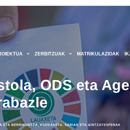
ROIEKTUA
ZERBITZUAK
MATRIKULAZIOAK
I
stola, ODS eta Age
rabazle
A ETA BERRIKUNTZA
,
KUDEAKETA
,
SARIAK ETA AINTZATESPENAK