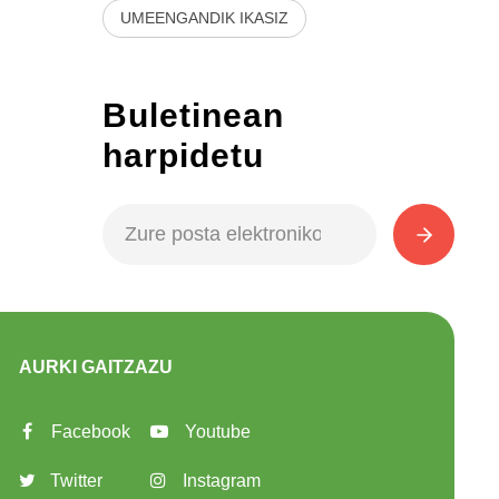
UMEENGANDIK IKASIZ
Buletinean
harpidetu
AURKI GAITZAZU
Facebook
Youtube
Twitter
Instagram