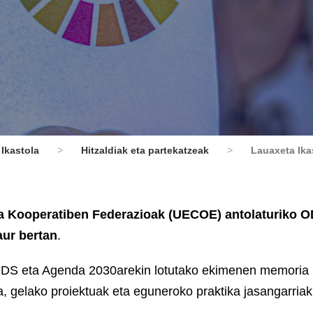
Ikastola
>
Hitzaldiak eta partekatzeak
>
Lauaxeta Ika
za Kooperatiben Federazioak (UECOE) antolaturiko O
aur bertan
.
n ODS eta Agenda 2030arekin lotutako ekimenen memoria
 gelako proiektuak eta eguneroko praktika jasangarriak