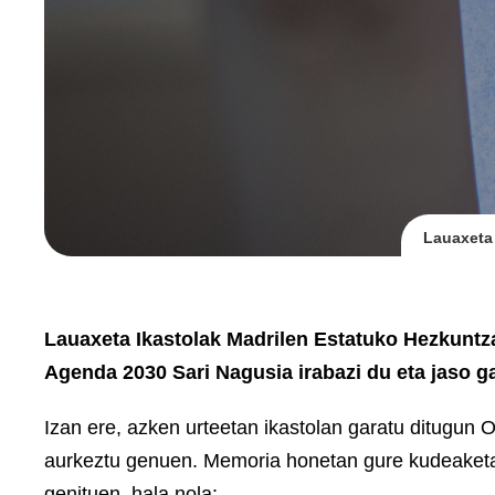
Lauaxeta 
Lauaxeta Ikastolak Madrilen Estatuko Hezkunt
Agenda 2030 Sari Nagusia irabazi du eta jaso g
Izan ere, azken urteetan ikastolan garatu ditugu
aurkeztu genuen. Memoria honetan gure kudeaketa,
genituen, hala nola: