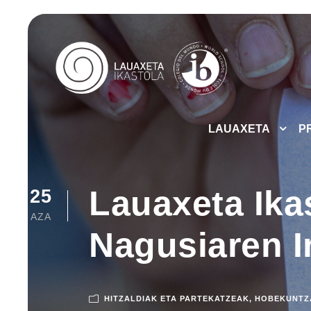
LAUAXETA
P
Lauaxeta Ika
25
AZA
Nagusiaren I
HITZALDIAK ETA PARTEKATZEAK
,
HOBEKUNTZ