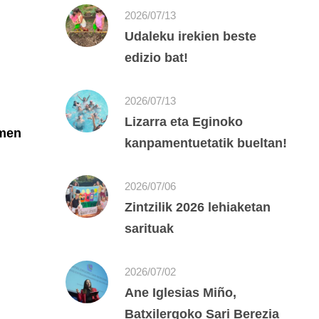
2026/07/13
Udaleku irekien beste
edizio bat!
2026/07/13
Lizarra eta Eginoko
imen
kanpamentuetatik bueltan!
2026/07/06
Zintzilik 2026 lehiaketan
sarituak
2026/07/02
Ane Iglesias Miño,
Batxilergoko Sari Berezia