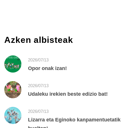
Azken albisteak
2026/07/13
Opor onak izan!
2026/07/13
Udaleku irekien beste edizio bat!
2026/07/13
Lizarra eta Eginoko kanpamentuetatik