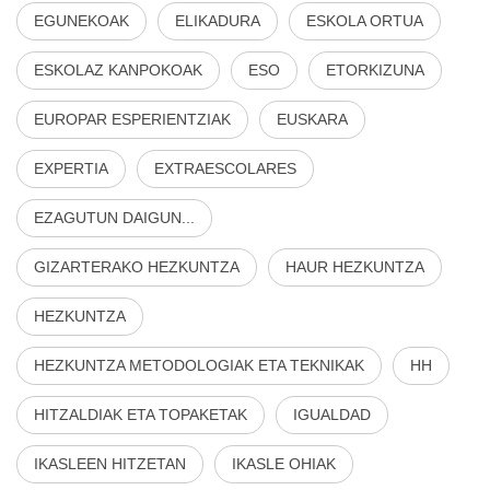
EGUNEKOAK
ELIKADURA
ESKOLA ORTUA
ESKOLAZ KANPOKOAK
ESO
ETORKIZUNA
EUROPAR ESPERIENTZIAK
EUSKARA
EXPERTIA
EXTRAESCOLARES
EZAGUTUN DAIGUN...
GIZARTERAKO HEZKUNTZA
HAUR HEZKUNTZA
HEZKUNTZA
HEZKUNTZA METODOLOGIAK ETA TEKNIKAK
HH
HITZALDIAK ETA TOPAKETAK
IGUALDAD
IKASLEEN HITZETAN
IKASLE OHIAK