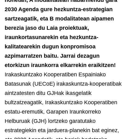
2030 Agenda gure hezkuntza-estrategian
sartzeagatik, eta B modalitatean aipamen
berezia jaso du Laia proiektuak,
iraunkortasunarekin eta hezkuntza-
kalitatearekin dugun konpromisoa
azpimarratzen baitu. Jarrai dezagun
etorkizun iraunkorra elkarrekin eraikitzen!
Irakaskuntzako Kooperatiben Espainiako
Batasunak (UECoE) irakaskuntza-kooperatibak
aintzatesten ditu GJHak ikasgelatik
bultzatzeagatik, Irakaskuntzako Kooperatiben
estatu-eremutik, Garapen Iraunkorreko
Helburuak (GJH) lortzeko garatutako
estrategiekin eta jarduera-planekin bat eginez,