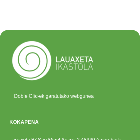
Doble Clic-ek garatutako webgunea
KOKAPENA
Lauaxeta Bº San Migel Auzoa 2
48340 Amorebieta-