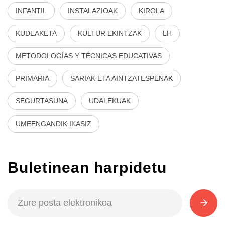
INFANTIL
INSTALAZIOAK
KIROLA
KUDEAKETA
KULTUR EKINTZAK
LH
METODOLOGÍAS Y TÉCNICAS EDUCATIVAS
PRIMARIA
SARIAK ETA AINTZATESPENAK
SEGURTASUNA
UDALEKUAK
UMEENGANDIK IKASIZ
Buletinean harpidetu