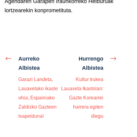
Agendaren Garapen Iraunkorreko Helburuak
lortzearekin konprometituta.
Aurreko
Hurrengo
Albistea
Albistea
Garazi Landeta,
Kultur trukea
Lauaxetako ikasle
Lauaxeta Ikastolan:
ohia, Espainiako
Gazte Korearrei
Zaldizko Gazteen
harrera egiten
txapelduna!
diegu