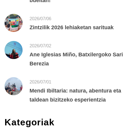
bueltan!
2026/07/06
Zintzilik 2026 lehiaketan sarituak
2026/07/02
Ane Iglesias Miño, Batxilergoko Sari
Berezia
2026/07/01
Mendi Ibiltaria: natura, abentura eta
taldean bizitzeko esperientzia
Kategoriak