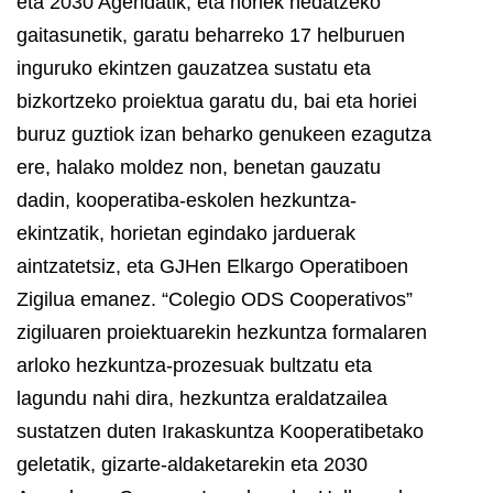
eta 2030 Agendatik, eta horiek hedatzeko
gaitasunetik, garatu beharreko 17 helburuen
inguruko ekintzen gauzatzea sustatu eta
bizkortzeko proiektua garatu du, bai eta horiei
buruz guztiok izan beharko genukeen ezagutza
ere, halako moldez non, benetan gauzatu
dadin, kooperatiba-eskolen hezkuntza-
ekintzatik, horietan egindako jarduerak
aintzatetsiz, eta GJHen Elkargo Operatiboen
Zigilua emanez. “Colegio ODS Cooperativos”
zigiluaren proiektuarekin hezkuntza formalaren
arloko hezkuntza-prozesuak bultzatu eta
lagundu nahi dira, hezkuntza eraldatzailea
sustatzen duten Irakaskuntza Kooperatibetako
geletatik, gizarte-aldaketarekin eta 2030