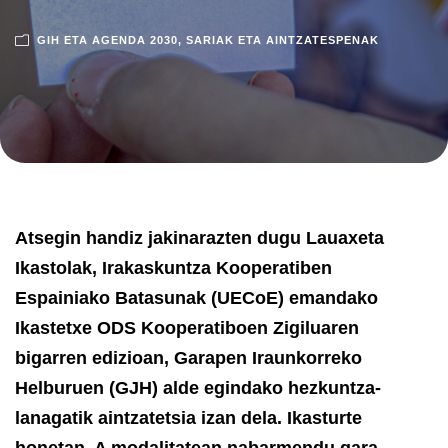
GIH ETA AGENDA 2030
,
SARIAK ETA AINTZATESPENAK
Atsegin handiz jakinarazten dugu Lauaxeta
Ikastolak, Irakaskuntza Kooperatiben
Espainiako Batasunak (UECoE) emandako
Ikastetxe ODS Kooperatiboen Zigiluaren
bigarren edizioan, Garapen Iraunkorreko
Helburuen (GJH) alde egindako hezkuntza-
lanagatik aintzatetsia izan dela. Ikasturte
honetan, A modalitatean nabarmendu gara