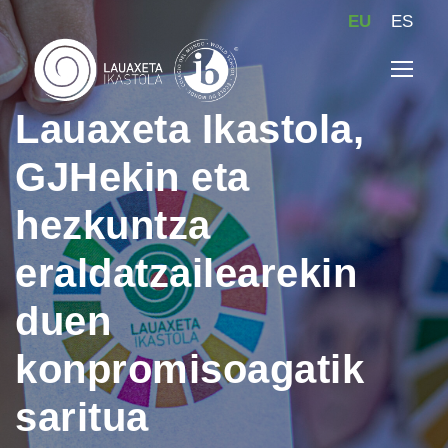
EU
ES
Lauaxeta Ikastola,
GJHekin eta
hezkuntza
eraldatzailearekin
duen
konpromisoagatik
saritua