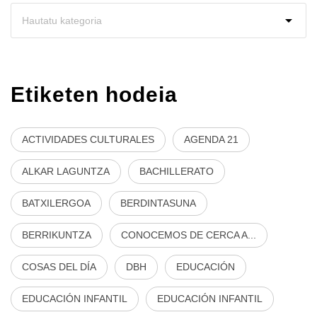
Etiketen hodeia
ACTIVIDADES CULTURALES
AGENDA 21
ALKAR LAGUNTZA
BACHILLERATO
BATXILERGOA
BERDINTASUNA
BERRIKUNTZA
CONOCEMOS DE CERCA A...
COSAS DEL DÍA
DBH
EDUCACIÓN
EDUCACIÓN INFANTIL
EDUCACIÓN INFANTIL