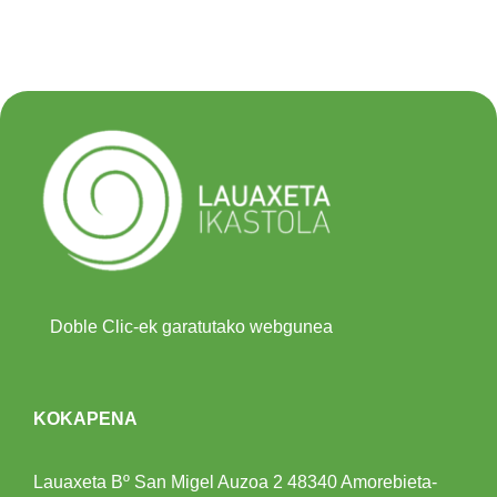
Doble Clic-ek garatutako webgunea
KOKAPENA
Lauaxeta Bº San Migel Auzoa 2
48340 Amorebieta-