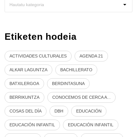
Etiketen hodeia
ACTIVIDADES CULTURALES
AGENDA 21
ALKAR LAGUNTZA
BACHILLERATO
BATXILERGOA
BERDINTASUNA
BERRIKUNTZA
CONOCEMOS DE CERCA A...
COSAS DEL DÍA
DBH
EDUCACIÓN
EDUCACIÓN INFANTIL
EDUCACIÓN INFANTIL