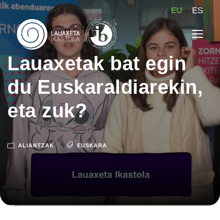
EU
ES
Lauaxetak bat egin
du Euskaraldiarekin,
eta zuk?
ALIANTZAK
EUSKARA