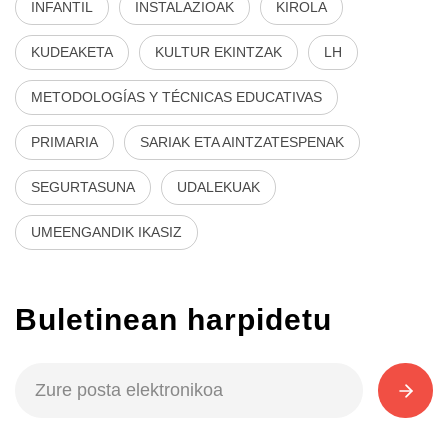
INFANTIL
INSTALAZIOAK
KIROLA
KUDEAKETA
KULTUR EKINTZAK
LH
METODOLOGÍAS Y TÉCNICAS EDUCATIVAS
PRIMARIA
SARIAK ETA AINTZATESPENAK
SEGURTASUNA
UDALEKUAK
UMEENGANDIK IKASIZ
Buletinean harpidetu