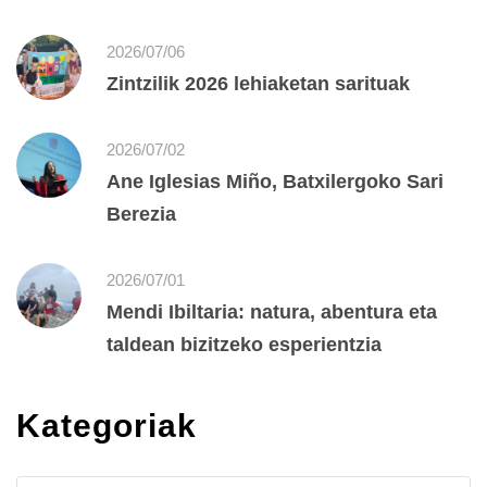
2026/07/06
Zintzilik 2026 lehiaketan sarituak
2026/07/02
Ane Iglesias Miño, Batxilergoko Sari
Berezia
2026/07/01
Mendi Ibiltaria: natura, abentura eta
taldean bizitzeko esperientzia
Kategoriak