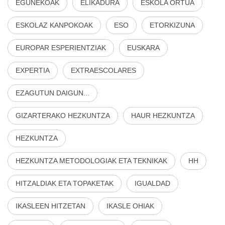
EGUNEKOAK
ELIKADURA
ESKOLA ORTUA
ESKOLAZ KANPOKOAK
ESO
ETORKIZUNA
EUROPAR ESPERIENTZIAK
EUSKARA
EXPERTIA
EXTRAESCOLARES
EZAGUTUN DAIGUN...
GIZARTERAKO HEZKUNTZA
HAUR HEZKUNTZA
HEZKUNTZA
HEZKUNTZA METODOLOGIAK ETA TEKNIKAK
HH
HITZALDIAK ETA TOPAKETAK
IGUALDAD
IKASLEEN HITZETAN
IKASLE OHIAK